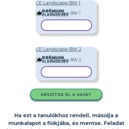
CE Landscape BW 1
PRÉMIUM
ELRENDEZÉS
SABLON MÁSOLÁSA
CE Landscape BW 2
PRÉMIUM
ELRENDEZÉS
SABLON MÁSOLÁSA
KÉSZÍTSD EL A SAJÁT
Ha ezt a tanulókhoz rendeli, másolja a
munkalapot a fiókjába, és mentse. Feladat