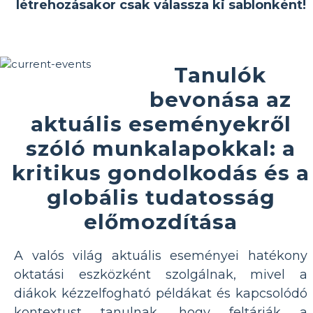
létrehozásakor csak válassza ki sablonként!
Tanulók
bevonása az
aktuális eseményekről
szóló munkalapokkal: a
kritikus gondolkodás és a
globális tudatosság
előmozdítása
A valós világ aktuális eseményei hatékony
oktatási eszközként szolgálnak, mivel a
diákok kézzelfogható példákat és kapcsolódó
kontextust tanulnak, hogy feltárják a