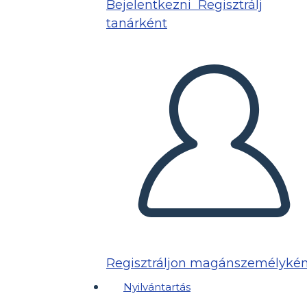
Bejelentkezni
Regisztrálj
tanárként
Regisztráljon magánszemélykén
Nyilvántartás