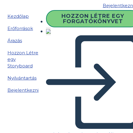
Bejelentkezn
HOZZON LÉTRE EGY
Kezdőlap
FORGATÓKÖNYVET
Erőforrások
Árazás
Hozzon Létre
egy
Storyboard
Nyilvántartás
Bejelentkezni