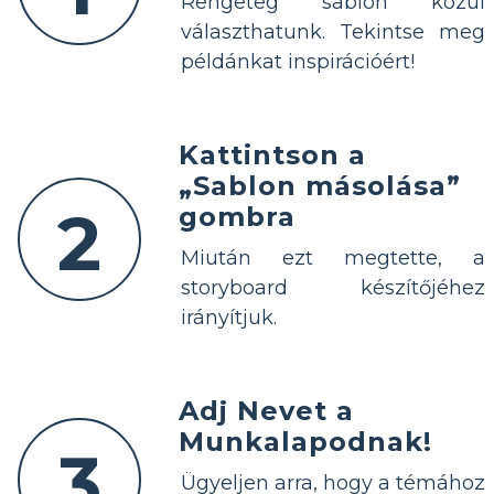
Rengeteg sablon közül
választhatunk. Tekintse meg
példánkat inspirációért!
Kattintson a
„Sablon másolása”
2
gombra
Miután ezt megtette, a
storyboard készítőjéhez
irányítjuk.
Adj Nevet a
Munkalapodnak!
3
Ügyeljen arra, hogy a témához