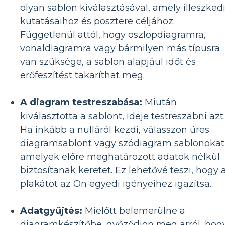
olyan sablon kiválasztásával, amely illeszked
kutatásaihoz és posztere céljához.
Függetlenül attól, hogy oszlopdiagramra,
vonaldiagramra vagy bármilyen más típusra
van szüksége, a sablon alapjául időt és
erőfeszítést takaríthat meg.
A diagram testreszabása:
Miután
kiválasztotta a sablont, ideje testreszabni azt.
Ha inkább a nulláról kezdi, válasszon üres
diagramsablont vagy szódiagram sablonokat
amelyek előre meghatározott adatok nélkül
biztosítanak keretet. Ez lehetővé teszi, hogy 
plakátot az Ön egyedi igényeihez igazítsa.
Adatgyűjtés:
Mielőtt belemerülne a
diagramkészítőbe, győződjön meg arról, hog