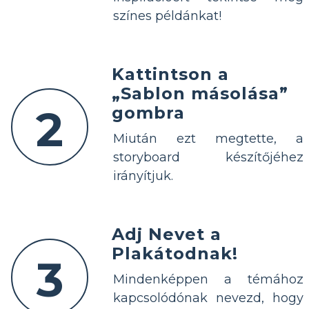
színes példánkat!
Kattintson a
„Sablon másolása”
2
gombra
Miután ezt megtette, a
storyboard készítőjéhez
irányítjuk.
Adj Nevet a
Plakátodnak!
3
Mindenképpen a témához
kapcsolódónak nevezd, hogy