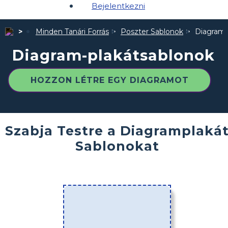
Bejelentkezni
Minden Tanári Forrás
Poszter Sablonok
Diagram-
Diagram-plakátsablonok
HOZZON LÉTRE EGY DIAGRAMOT
Szabja Testre a Diagramplaká
Sablonokat