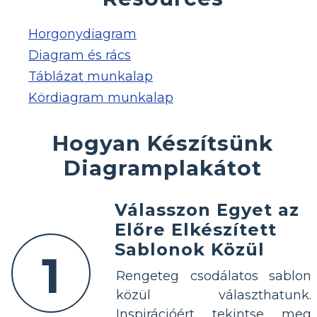
Horgonydiagram
Diagram és rács
Táblázat munkalap
Kördiagram munkalap
Hogyan Készítsünk
Diagramplakátot
Válasszon Egyet az
Előre Elkészített
Sablonok Közül
1
Rengeteg csodálatos sablon
közül választhatunk.
Inspirációért tekintse meg