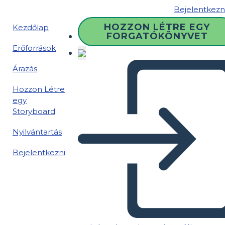
Bejelentkezn
HOZZON LÉTRE EGY
Kezdőlap
FORGATÓKÖNYVET
Erőforrások
Árazás
Hozzon Létre
egy
Storyboard
Nyilvántartás
Bejelentkezni