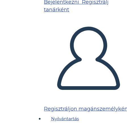
Bejelentkezni
Regisztrálj
tanárként
Regisztráljon magánszemélykén
Nyilvántartás