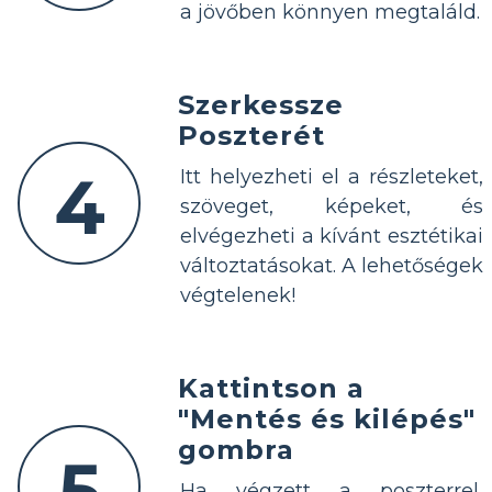
a jövőben könnyen megtaláld.
Szerkessze
Poszterét
4
Itt helyezheti el a részleteket,
szöveget, képeket, és
elvégezheti a kívánt esztétikai
változtatásokat. A lehetőségek
végtelenek!
Kattintson a
"Mentés és kilépés"
gombra
5
Ha végzett a poszterrel,