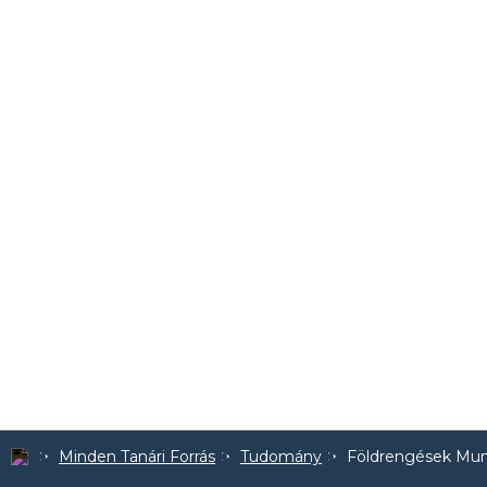
Minden Tanári Forrás
Tudomány
Földrengések Mun