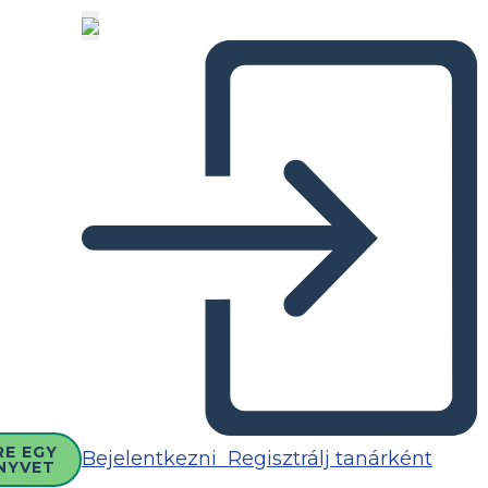
RE EGY
Bejelentkezni
Regisztrálj tanárként
NYVET