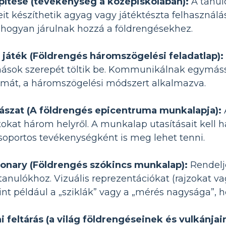
pítése (tevékenység a középiskolában):
A tanuló
it készíthetik agyag vagy játéktészta felhasználás
hogyan járulnak hozzá a földrengésekhez.
játék (Földrengés háromszögelési feladatlap):
mások szerepét töltik be. Kommunikálnak egymáss
umát, a háromszögelési módszert alkalmazva.
szat (A földrengés epicentruma munkalapja):
okat három helyről. A munkalap utasításait kel
csoportos tevékenységként is meg lehet tenni.
ionary (Földrengés szókincs munkalap):
Rendelj
 tanulókhoz. Vizuális reprezentációkat (rajzokat v
mint például a „sziklák” vagy a „mérés nagysága”,
 feltárás (a világ földrengéseinek és vulkánja