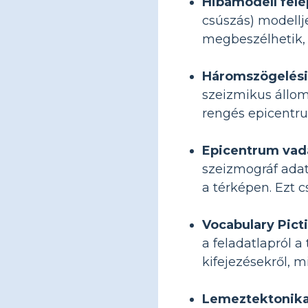
Hibamodell felé
csúszás) modellje
megbeszélhetik, 
Háromszögelési 
szeizmikus állo
rengés epicentr
Epicentrum vadá
szeizmográf adat
a térképen. Ezt 
Vocabulary Pict
a feladatlapról a
kifejezésekről, 
Lemeztektonikai