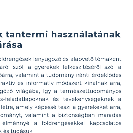
k tantermi használatának
árása
 földrengések lenyűgöző és alapvető témaként
ól szól; a gyerekek felkészítéséről szól a
őárra, valamint a tudomány iránti érdeklődés
aktív és informatív módszert kínálnak arra,
űgöző világába, így a természettudományos
és-feladatlapoknak és tevékenységeknek a
étre, amely képessé teszi a gyerekeket arra,
ományt, valamint a biztonságban maradás
 élménnyé a földrengésekkel kapcsolatos
k és tudásuk.