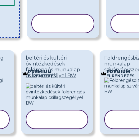
SABLON
S
MÁSOLÁSA
MÁ
gi
beltéri és kültéri
Földrengésbiz
óvintézkedések
munkalap
földrengés munkalap
szivárványsze
PRÉMIUM
PRÉMIUM
csillagszegéllyel BW
ELRENDEZÉS
ELRENDEZÉS
SABLON
SA
MÁSOLÁSA
MÁS