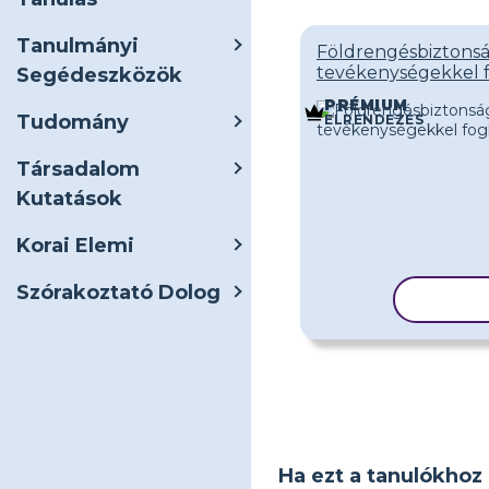
Tanulmányi
Földrengésbiztons
tevékenységekkel 
Segédeszközök
PRÉMIUM
Tudomány
ELRENDEZÉS
Társadalom
Kutatások
Korai Elemi
Szórakoztató Dolog
SABLO
Ha ezt a tanulókhoz 