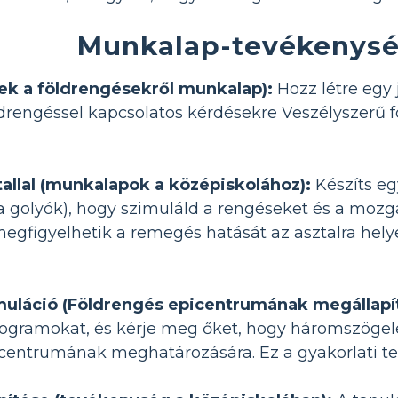
Munkalap-tevékenysé
ek a földrengésekről munkalap):
Hozz létre egy 
ldrengéssel kapcsolatos kérdésekre Veszélyszerű
tallal (munkalapok a középiskolához):
Készíts eg
 golyók), hogy szimuláld a rengéseket és a mozgás
egfigyelhetik a remegés hatását az asztalra hely
muláció (Földrengés epicentrumának megállapí
ogramokat, és kérje meg őket, hogy háromszögelé
centrumának meghatározására. Ez a gyakorlati t