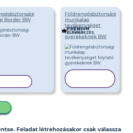
ngésbiztonsági
Földrengésbiztonsági
al Border BW
munkalap
tevékenységet
PRÉMIUM
folytató
ELRENDEZÉS
gyerekeknek BW
SABLON
ÁSOLÁSA
MÁSOLÁSA
D
entse. Feladat létrehozásakor csak válassza