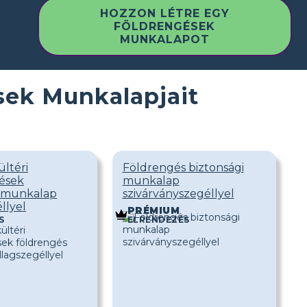
HOZZON LÉTRE EGY
FÖLDRENGÉSEK
MUNKALAPOT
sek Munkalapjait
ültéri
Földrengés biztonsági
ések
munkalap
s munkalap
szivárványszegéllyel
llyel
PRÉMIUM
S
ELRENDEZÉS