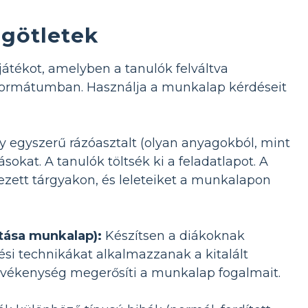
götletek
játékot, amelyben a tanulók felváltva
 formátumban. Használja a munkalap kérdéseit
y egyszerű rázóasztalt (olyan anyagokból, mint
okat. A tanulók töltsék ki a feladatlapot. A
ezett tárgyakon, és leleteiket a munkalapon
tása munkalap):
Készítsen a diákoknak
si technikákat alkalmazzanak a kitalált
evékenység megerősíti a munkalap fogalmait.