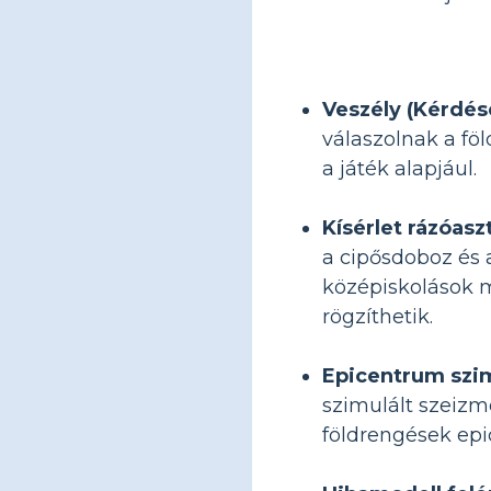
Veszély (Kérdés
válaszolnak a fö
a játék alapjául.
Kísérlet rázóasz
a cipősdoboz és a
középiskolások m
rögzíthetik.
Epicentrum szi
szimulált szeizm
földrengések epi