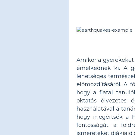
Amikor a gyerekeket 
emelkednek ki. A ge
lehetséges természet
előmozdításáról. A f
hogy a fiatal tanul
oktatás élvezetes 
használatával a taná
hogy megértsék a F
fontosságát a föld
ismereteket diákjaid 