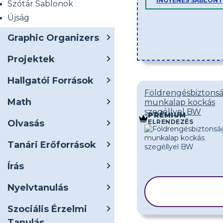
INGYENES SABLONT
Szótár Sablonok
Újság
Graphic Organizers
Projektek
Hallgatói Források
Földrengésbiztonsá
Math
munkalap kockás
szegéllyel BW
PRÉMIUM
Olvasás
ELRENDEZÉS
Tanári Erőforrások
Írás
Nyelvtanulás
SABLON
MÁSOLÁSA
Szociális Érzelmi
Tanulás