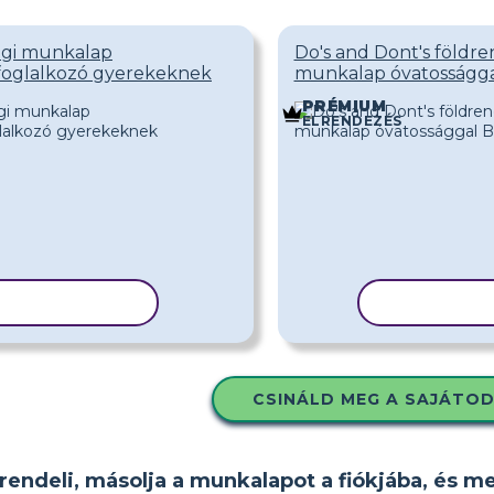
ági munkalap
Do's and Dont's földre
foglalkozó gyerekeknek
munkalap óvatosságg
PRÉMIUM
ELRENDEZÉS
N MÁSOLÁSA
SABLON M
CSINÁLD MEG A SAJÁTO
rendeli, másolja a munkalapot a fiókjába, és m