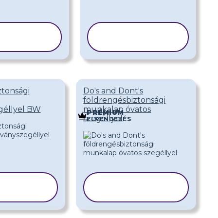
ABLON
SABLON
SOLÁSA
MÁSOLÁSA
tonsági
Do's and Dont's
földrengésbiztonsági
géllyel BW
munkalap óvatos
PRÉMIUM
szegéllyel
ELRENDEZÉS
BLON
SABLON
OLÁSA
MÁSOLÁSA