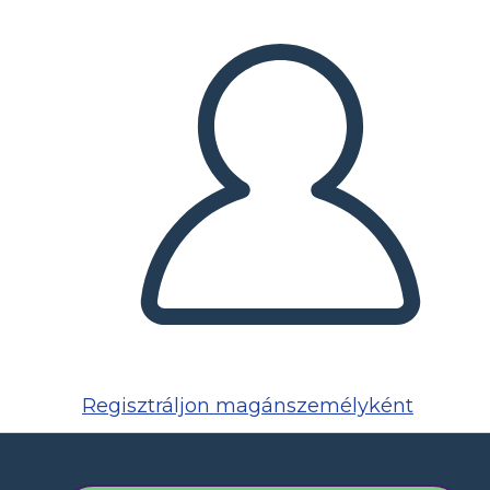
Regisztráljon magánszemélyként