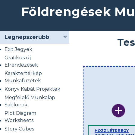
Földrengések M
Legnepszerubb
Tes
Exit Jegyek
Grafikus új
Elrendezések
Karaktertérkép
Munkafüzetek
Könyv Kabát Projektek
Megfelelő Munkalap
Sablonok
Plot Diagram
Worksheets
Story Cubes
HOZZ LÉTRE EGY