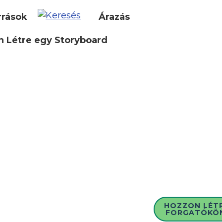
rrások
Árazás
 Létre egy Storyboard
HOZZON LÉT
FORGATÓKÖ