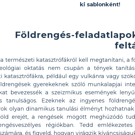
ki sablonként!
Földrengés-feladatlapo
felt
a természeti katasztrófákról kell megtanítani, a
ológiai oktatás nem csupán a tények tanításár
i katasztrófákra, például egy vulkánra vagy szök
öldrengések gyerekeknek szóló munkalapjai inter
ókat bevezessék a szeizmikus események leny
és tanulságos. Ezeknek az ingyenes földreng
rok olyan dinamikus tanulási élményt hozhatnak l
öld erejét, a rengések mögött meghúzódó tud
rengésveszélyes régiókban. Tedd emlékezetes
számára, és figyeld, hogyan virágzik kíváncsiságu