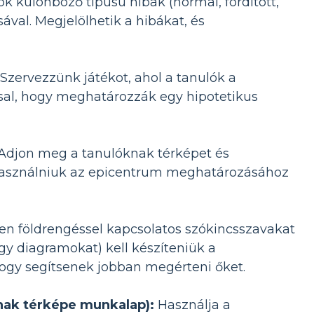
k különböző típusú hibák (normál, fordított,
ával. Megjelölhetik a hibákat, és
Szervezzünk játékot, ahol a tanulók a
al, hogy meghatározzák egy hipotetikus
Adjon meg a tanulóknak térképet és
l használniuk az epicentrum meghatározásához
en földrengéssel kapcsolatos szókincsszavakat
agy diagramokat) kell készíteniük a
 hogy segítsenek jobban megérteni őket.
inak térképe munkalap):
Használja a