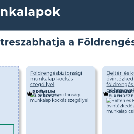
unkalapok
treszabhatja a Földrengé
Földrengésbiztonsági
Beltéri és k
munkalap kockás
óvintézked
szegéllyel
földrengé
csillagszegé
PRÉMIUM
PRÉMIUM
ELRENDEZÉS
ELRENDEZÉ