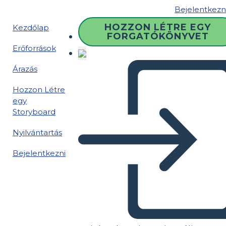
Bejelentkezn
HOZZON LÉTRE EGY
Kezdőlap
FORGATÓKÖNYVET
Erőforrások
Árazás
Hozzon Létre
egy
Storyboard
Nyilvántartás
Bejelentkezni