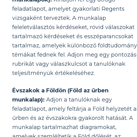
feladatlapot, amelyet gyakorlati Regents
vizsgaként terveztek. A munkalap
feleletválasztós kérdéseket, rövid válaszokat
tartalmazó kérdéseket és esszéparancsokat
tartalmaz, amelyek különböző földtudomány
témákat fednek fel. Adjon meg egy pontozás
rubrikát vagy válaszkulcsot a tanulóknak
teljesítményük értékeléséhez.
Évszakok a Földön (Föld az űrben
munkalap):
Adjon a tanulóknak egy
feladatlapot, amely feltárja a Föld helyzetét 
űrben és az évszakokra gyakorolt ​​hatását. A
munkalap tartalmazhat diagramokat,
amelyek szemléltetik a Föld dőlését, az