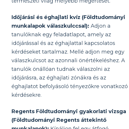
természeti világ mélyebb megértését.
Időjárási és éghajlati kvíz (Földtudományi
munkalapok válaszkulccsal):
Adjon a
tanulóknak egy feladatlapot, amely az
időjárással és az éghajlattal kapcsolatos
kérdéseket tartalmaz. Mellé adjon meg egy
válaszkulcsot az azonnali önértékeléshez. A
tanulók önállóan tudnak válaszolni az
időjárásra, az éghajlati zónákra és az
éghajlatot befolyásoló tényezőkre vonatkozó
kérdésekre.
Regents Földtudományi gyakorlati vizsga
(Földtudományi Regents áttekintő
munkalapok):
Kínáljon fel egy átfogó