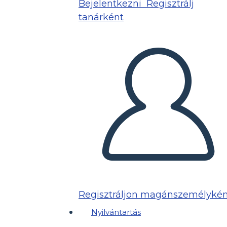
Bejelentkezni
Regisztrálj
tanárként
Regisztráljon magánszemélykén
Nyilvántartás