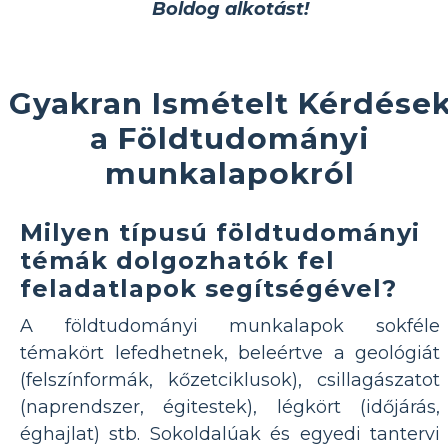
Boldog alkotást!
Gyakran Ismételt Kérdése
a Földtudományi
munkalapokról
Milyen típusú földtudományi
témák dolgozhatók fel
feladatlapok segítségével?
A földtudományi munkalapok sokféle
témakört lefedhetnek, beleértve a geológiát
(felszínformák, kőzetciklusok), csillagászatot
(naprendszer, égitestek), légkört (időjárás,
éghajlat) stb. Sokoldalúak és egyedi tantervi