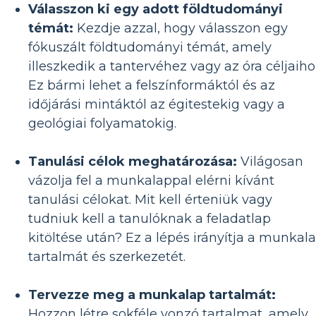
Válasszon ki egy adott földtudományi
témát:
Kezdje azzal, hogy válasszon egy
fókuszált földtudományi témát, amely
illeszkedik a tantervéhez vagy az óra céljaiho
Ez bármi lehet a felszínformáktól és az
időjárási mintáktól az égitestekig vagy a
geológiai folyamatokig.
Tanulási célok meghatározása:
Világosan
vázolja fel a munkalappal elérni kívánt
tanulási célokat. Mit kell érteniük vagy
tudniuk kell a tanulóknak a feladatlap
kitöltése után? Ez a lépés irányítja a munkal
tartalmát és szerkezetét.
Tervezze meg a munkalap tartalmát:
Hozzon létre sokféle vonzó tartalmat, amely