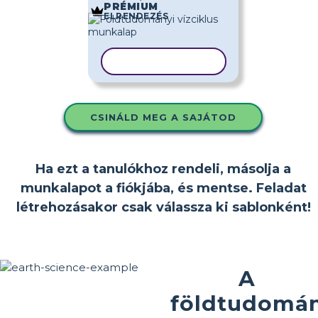
PRÉMIUM
ELRENDEZÉS
SABLON MÁSOLÁSA
CSINÁLD MEG A SAJÁTOD
Ha ezt a tanulókhoz rendeli, másolja a
munkalapot a fiókjába, és mentse. Feladat
létrehozásakor csak válassza ki sablonként!
A
földtudomá