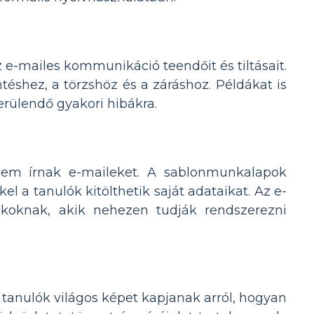
e-mailes kommunikáció teendőit és tiltásait.
éshez, a törzshöz és a záráshoz. Példákat is
erülendő gyakori hibákra.
em írnak e-maileket. A sablonmunkalapok
l a tanulók kitölthetik saját adataikat. Az e-
koknak, akik nehezen tudják rendszerezni
tanulók világos képet kapjanak arról, hogyan