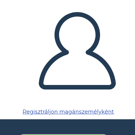
Regisztráljon magánszemélyként