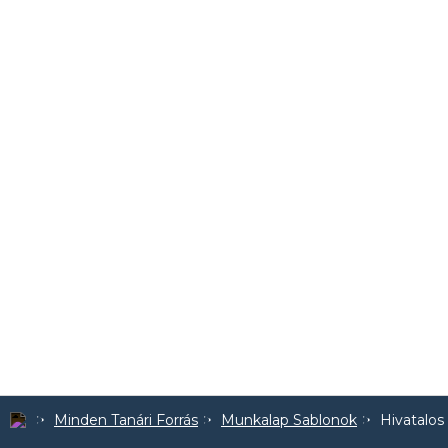
Minden Tanári Forrás
Munkalap Sablonok
Hivatalos