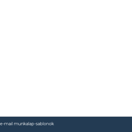
 e-mail munkalap-sablonok