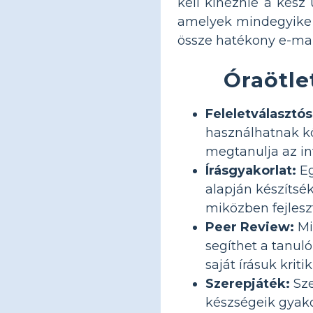
kell kinéznie a kész 
amelyek mindegyike h
össze hatékony e-mai
Óraötle
Feleletválasztós
használhatnak kö
megtanulja az in
Írásgyakorlat:
Eg
alapján készítsék
miközben fejlesz
Peer Review:
Mi
segíthet a tanul
saját írásuk krit
Szerepjáték:
Sze
készségeik gyakor