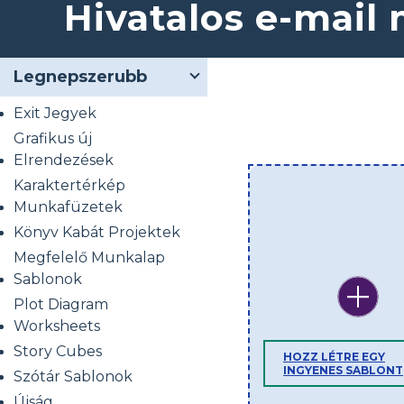
Hivatalos e-mail
Legnepszerubb
Exit Jegyek
Grafikus új
Elrendezések
Karaktertérkép
Munkafüzetek
Könyv Kabát Projektek
Megfelelő Munkalap
Sablonok
Plot Diagram
Worksheets
Story Cubes
HOZZ LÉTRE EGY
INGYENES SABLONT
Szótár Sablonok
Újság