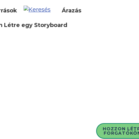
rrások
Árazás
 Létre egy Storyboard
HOZZON LÉT
FORGATÓKÖ