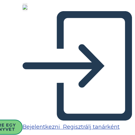
RE EGY
Bejelentkezni
Regisztrálj tanárként
NYVET