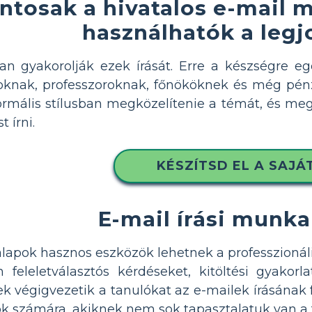
ontosak a hivatalos e-mail
használhatók a leg
n gyakorolják ezek írását. Erre a készségre e
oknak, professzoroknak, főnököknek és még pénzi
ormális stílusban megközelítenie a témát, és meg
 írni.
KÉSZÍTSD EL A SAJÁ
E-mail írási munk
alapok hasznos eszközök lehetnek a professzioná
feleletválasztós kérdéseket, kitöltési gyakorl
k végigvezetik a tanulókat az e-mailek írásának
k számára, akiknek nem sok tapasztalatuk van a 