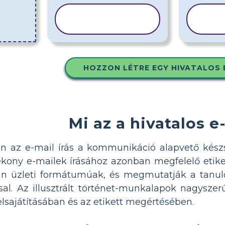
SABLON
S
MÁSOLÁSA
MÁ
HOZZON LÉTRE EGY HIVATALOS 
Mi az a hivatalos e
ban az e-mail írás a kommunikáció alapvető kés
kony e-mailek írásához azonban megfelelő etiket
n üzleti formátumúak, és megmutatják a tanu
ssal. Az illusztrált történet-munkalapok nagysze
lsajátításában és az etikett megértésében.