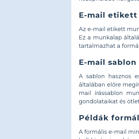
E-mail etiket
Az e-mail etikett mu
Ez a munkalap általá
tartalmazhat a formál
E-mail sablo
A sablon hasznos e
általában előre megír
mail írássablon mu
gondolataikat és ötlet
Példák formál
A formális e-mail mi