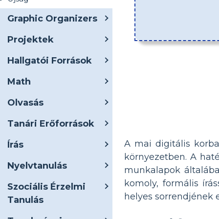
Graphic Organizers
Projektek
Hallgatói Források
Math
Olvasás
Tanári Erőforrások
A mai digitális kor
Írás
környezetben. A haté
Nyelvtanulás
munkalapok általába
komoly, formális írá
Szociális Érzelmi
helyes sorrendjének e
Tanulás