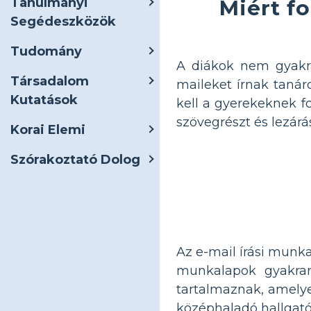
Tanulmányi
Miért f
Segédeszközök
Tudomány
A diákok nem gyakra
Társadalom
maileket írnak tanár
Kutatások
kell a gyerekeknek f
szövegrészt és lezárást
Korai Elemi
Szórakoztató Dolog
Az e-mail írási munk
munkalapok gyakran 
tartalmaznak, amelye
középhaladó hallgató