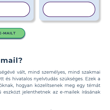
ABLON
SABLON
SOLÁSA
MÁSOLÁSA
E-MAILT
-mail?
zségévé vált, mind személyes, mind szakmai
t és hivatalos nyelvtudás szükséges. Ezek a
lóknak, hogyan közelítsenek meg egy témát
rű eszközt jelenthetnek az e-mailek írásának