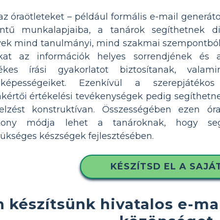
az óraötleteket – például formális e-mail generát
ntű munkalapjaiba, a tanárok segíthetnek di
lyek mind tanulmányi, mind szakmai szempontból
ókat az információk helyes sorrendjének és 
rtékes írási gyakorlatot biztosítanak, valam
épességeiket. Ezenkívül a szerepjátékos
akértői értékelési tevékenységek pedig segíthet
elzést konstruktívan. Összességében ezen ór
kony módja lehet a tanároknak, hogy seg
kséges készségek fejlesztésében.
KÉSZÍTSD EL A SAJÁ
 készítsünk hivatalos e-mai