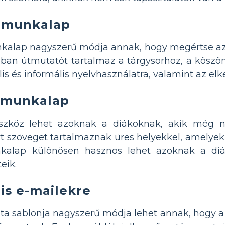
t munkalap
nkalap nagyszerű módja annak, hogy megértse az 
ban útmutatót tartalmaz a tárgysorhoz, a köszönt
is és informális nyelvhasználatra, valamint az elk
n munkalap
szköz lehet azoknak a diákoknak, akik még n
t szöveget tartalmaznak üres helyekkel, amelyekke
nkalap különösen hasznos lehet azoknak a diá
eik.
is e-mailekre
nta sablonja nagyszerű módja lehet annak, hogy a 