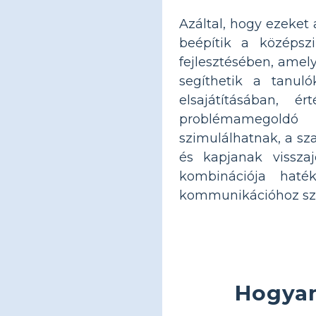
Azáltal, hogy ezeket 
beépítik a középszi
fejlesztésében, ame
segíthetik a tanul
elsajátításában, é
problémamegoldó k
szimulálhatnak, a sz
és kapjanak visszaj
kombinációja haté
kommunikációhoz szü
Hogyan