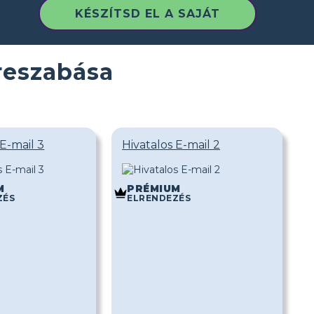
KÉSZÍTSD EL A SAJÁT
reszabása
 E-mail 3
Hivatalos E-mail 2
M
PRÉMIUM
ZÉS
ELRENDEZÉS