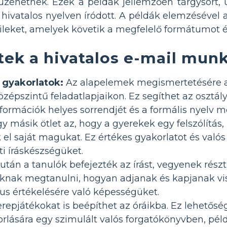
üzenetnek. Ezek a példák jellemzően tárgysort, ü
ivatalos nyelven íródott. A példák elemzésével 
leket, amelyek követik a megfelelő formátumot é
tek a hivatalos e-mail mun
 gyakorlatok:
Az alapelemek megismertetésére a 
zépszintű feladatlapjaikon. Ez segíthet az osztá
formációk helyes sorrendjét és a formális nyelv m
y másik ötlet az, hogy a gyerekek egy felszólítás,
 el saját magukat. Ez értékes gyakorlatot és valós
ti íráskészségüket.
után a tanulók befejezték az írást, vegyenek rész
óknak megtanulni, hogyan adjanak és kapjanak vis
ikus értékelésére való képességüket.
repjátékokat is beépíthet az óráikba. Ez lehetős
lására egy szimulált valós forgatókönyvben, példá