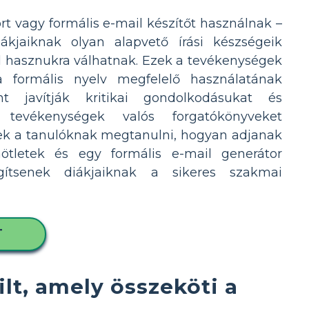
ort vagy formális e-mail készítőt használnak –
ákjaiknak olyan alapvető írási készségeik
 hasznukra válhatnak. Ezek a tevékenységek
a formális nyelv megfelelő használatának
int javítják kritikai gondolkodásukat és
 tevékenységek valós forgatókönyveket
nek a tanulóknak megtanulni, hogyan adjanak
aötletek és egy formális e-mail generátor
ítsenek diákjaiknak a sikeres szakmai
T
lt, amely összeköti a