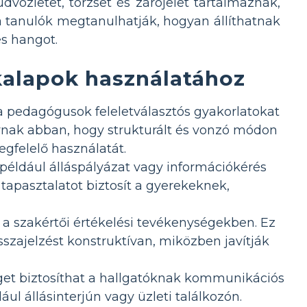
dvözletet, törzset és zárójelet tartalmaznak,
a tanulók megtanulhatják, hogyan állíthatnak
s hangot.
kalapok használatához
pedagógusok feleletválasztós gyakorlatokat
lynak abban, hogy strukturált és vonzó módon
egfelelő használatát.
 például álláspályázat vagy információkérés
 tapasztalatot biztosít a gyerekeknek,
t a szakértői értékelési tevékenységekben. Ez
szajelzést konstruktívan, miközben javítják
éget biztosíthat a hallgatóknak kommunikációs
ul állásinterjún vagy üzleti találkozón.