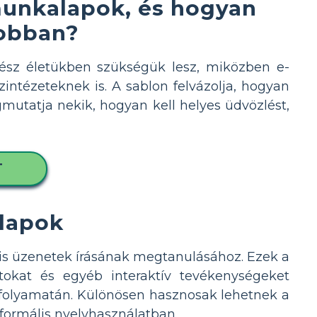
 munkalapok, és hogyan
jobban?
gész életükben szükségük lesz, miközben e-
ntézeteknek is. A sablon felvázolja, hogyan
mutatja nekik, hogyan kell helyes üdvözlést,
T
alapok
lis üzenetek írásának megtanulásához. Ezek a
atokat és egyéb interaktív tevékenységeket
 folyamatán. Különösen hasznosak lehetnek a
formális nyelvhasználatban.