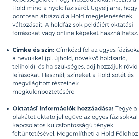
Hold mind a nyolc fázisáról. Ügyelj arra, hogy
pontosan ábrázold a Hold megjelenésének
változásait. A holdfázisok példáiért oktatási
forrásokat vagy online képeket használhatsz.
Címke és szín:
Címkézd fel az egyes fázisok
a nevükkel (pl. újhold, növekvő holdsarló,
telihold), és ha szükséges, adj hozzájuk rövid
leírásokat. Használj színeket a Hold sötét és
megvilágított részeinek
megkülönböztetésére.
Oktatási információk hozzáadása:
Tegye a
plakátot oktató jellegűvé az egyes fázisokkal
kapcsolatos kulcsfontosságú tények
feltüntetésével. Megemlítheti a Hold Földhöz