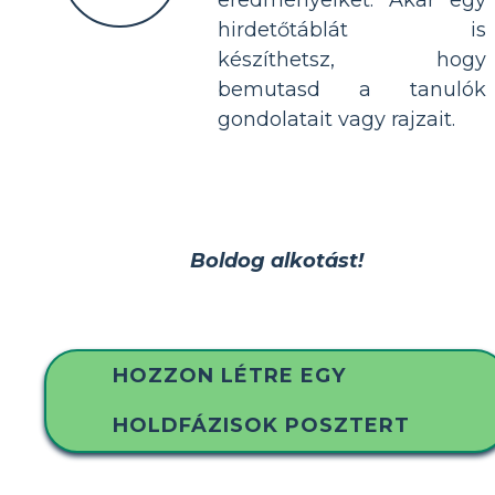
hirdetőtáblát is
készíthetsz, hogy
bemutasd a tanulók
gondolatait vagy rajzait.
Boldog alkotást!
HOZZON LÉTRE EGY
HOLDFÁZISOK POSZTERT