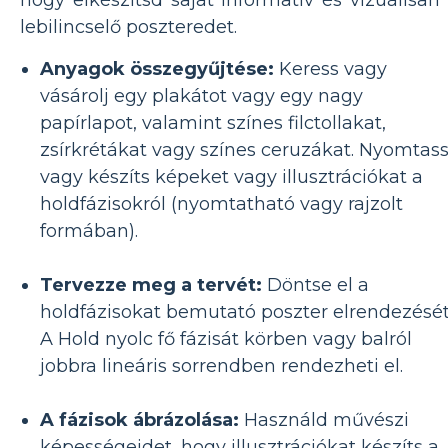
lebilincselő poszteredet.
Anyagok összegyűjtése:
Keress vagy
vásárolj egy plakátot vagy egy nagy
papírlapot, valamint színes filctollakat,
zsírkrétákat vagy színes ceruzákat. Nyomtas
vagy készíts képeket vagy illusztrációkat a
holdfázisokról (nyomtatható vagy rajzolt
formában).
Tervezze meg a tervét:
Döntse el a
holdfázisokat bemutató poszter elrendezését
A Hold nyolc fő fázisát körben vagy balról
jobbra lineáris sorrendben rendezheti el.
A fázisok ábrázolása:
Használd művészi
képességeidet, hogy illusztrációkat készíts a