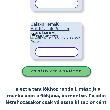
SABLON MÁSOLÁSA
Galaxis Témájú
Holdfázisok Poszter
PRÉMIUM
ELRENDEZÉS
SABLON MÁSOLÁSA
CSINÁLD MEG A SAJÁTOD
Ha ezt a tanulókhoz rendeli, másolja a
munkalapot a fiókjába, és mentse. Feladat
létrehozásakor csak válassza ki sablonként!