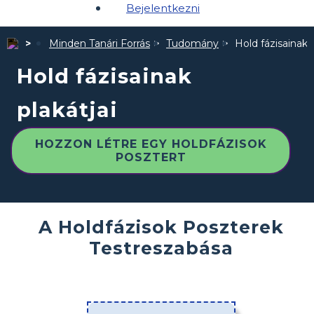
Bejelentkezni
Minden Tanári Forrás
Tudomány
Hold fázisainak p
Hold fázisainak
plakátjai
HOZZON LÉTRE EGY HOLDFÁZISOK
POSZTERT
A Holdfázisok Poszterek
Testreszabása