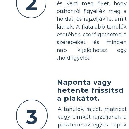
2
és kérd meg őket, hogy
otthonról figyeljék meg a
holdat, és rajzolják le, amit
látnak. A fiatalabb tanulók
esetében cserélgetheted a
szerepeket, és minden
nap kijelölhetsz egy
„holdfigyelőt”.
Naponta vagy
hetente frissítsd
a plakátot.
3
A tanulók rajzot, matricát
vagy címkét rajzoljanak a
poszterre az egyes napok