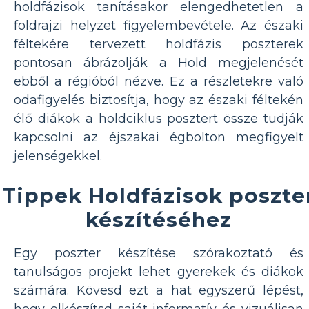
holdfázisok tanításakor elengedhetetlen a
földrajzi helyzet figyelembevétele. Az északi
féltekére tervezett holdfázis poszterek
pontosan ábrázolják a Hold megjelenését
ebből a régióból nézve. Ez a részletekre való
odafigyelés biztosítja, hogy az északi féltekén
élő diákok a holdciklus posztert össze tudják
kapcsolni az éjszakai égbolton megfigyelt
jelenségekkel.
Tippek Holdfázisok poszte
készítéséhez
Egy poszter készítése szórakoztató és
tanulságos projekt lehet gyerekek és diákok
számára. Kövesd ezt a hat egyszerű lépést,
hogy elkészítsd saját informatív és vizuálisan