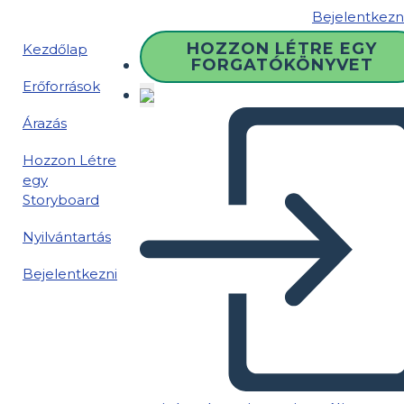
Bejelentkezn
HOZZON LÉTRE EGY
Kezdőlap
FORGATÓKÖNYVET
Erőforrások
Árazás
Hozzon Létre
egy
Storyboard
Nyilvántartás
Bejelentkezni