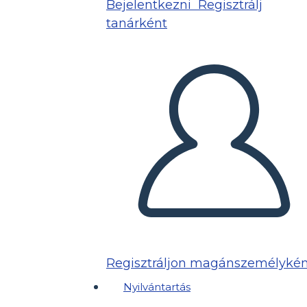
Bejelentkezni
Regisztrálj
tanárként
Regisztráljon magánszemélykén
Nyilvántartás