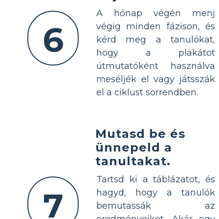
A hónap végén menj
6
végig minden fázison, és
kérd meg a tanulókat,
hogy a plakátot
útmutatóként használva
meséljék el vagy játsszák
el a ciklust sorrendben.
Mutasd be és
ünnepeld a
tanultakat.
Tartsd ki a táblázatot, és
7
hagyd, hogy a tanulók
bemutassák az
eredményeiket. Akár egy