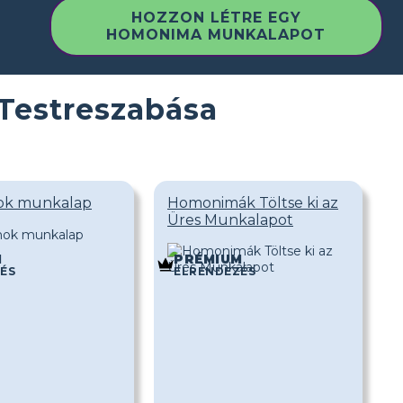
HOZZON LÉTRE EGY
HOMONIMA MUNKALAPOT
estreszabása
ok munkalap
Homonimák Töltse ki az
Üres Munkalapot
M
PRÉMIUM
ÉS
ELRENDEZÉS