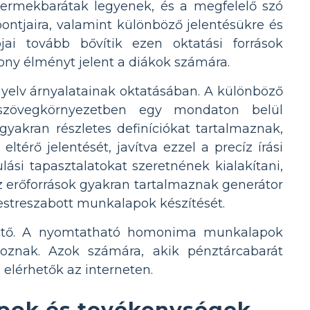
rmekbarátak legyenek, és a megfelelő szó
tjaira, valamint különböző jelentésükre és
ai tovább bővítik ezen oktatási források
ny élményt jelent a diákok számára.
nyelv árnyalatainak oktatásában. A különböző
szövegkörnyezetben egy mondaton belül
yakran részletes definíciókat tartalmaznak,
érő jelentését, javítva ezzel a precíz írási
ási tapasztalatokat szeretnének kialakítani,
z erőforrások gyakran tartalmaznak generátor
testreszabott munkalapok készítését.
lthető. A nyomtatható homonima munkalapok
znak. Azok számára, akik pénztárcabarát
lérhetők az interneten.
ok és tevékenységek