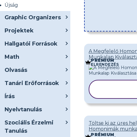
Újság
Graphic Organizers
Projektek
Hallgatói Források
A Megfelelő Homo
Math
Munkalap Kiválaszt
PRÉMIUM
ELRENDEZÉS
Olvasás
Tanári Erőforrások
SABLON
MÁSOLÁSA
Írás
Nyelvtanulás
Szociális Érzelmi
Töltse ki az üres he
Homonimák munka
Tanulás
PRÉMIUM