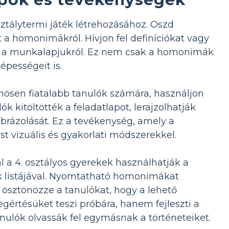
ztálytermi játék létrehozásához. Oszd
a homonimákról. Hívjon fel definíciókat vagy
ót a munkalapjukról. Ez nem csak a homonimák
épességeit is.
nösen fiatalabb tanulók számára, használjon
itöltötték a feladatlapot, lerajzolhatják
brázolását. Ez a tevékenység, amely a
 vizuális és gyakorlati módszerekkel.
 a 4. osztályos gyerekek használhatják a
ák listájával. Nyomtatható homonimákat
ösztönözze a tanulókat, hogy a lehető
értésüket teszi próbára, hanem fejleszti a
anulók olvassák fel egymásnak a történeteiket.