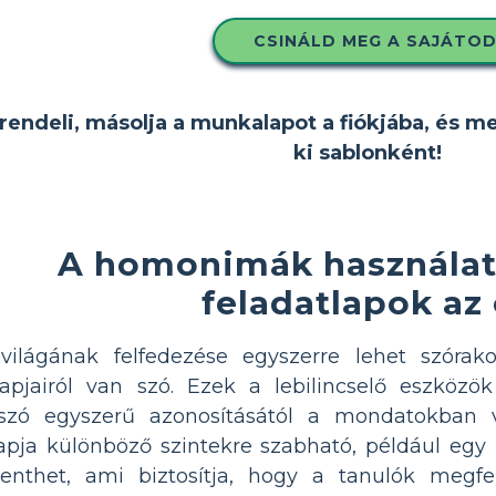
CSINÁLD MEG A SAJÁTO
rendeli, másolja a munkalapot a fiókjába, és m
ki sablonként!
A homonimák használatá
feladatlapok az
ilágának felfedezése egyszerre lehet szórak
jairól van szó. Ezek a lebilincselő eszközök
szó egyszerű azonosításától a mondatokban v
a különböző szintekre szabható, például egy
lenthet, ami biztosítja, hogy a tanulók megf