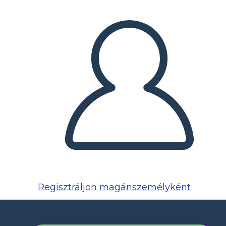
Regisztráljon magánszemélyként