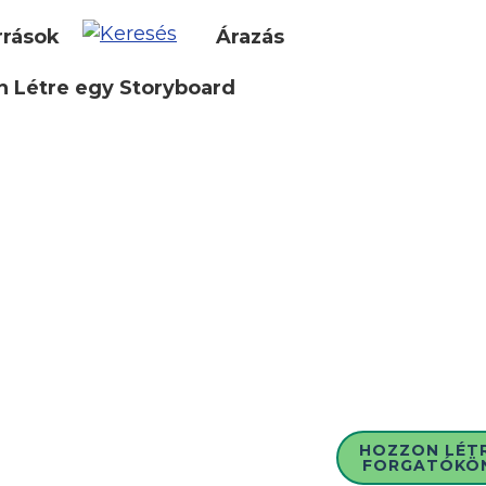
rrások
Árazás
 Létre egy Storyboard
HOZZON LÉT
FORGATÓKÖ