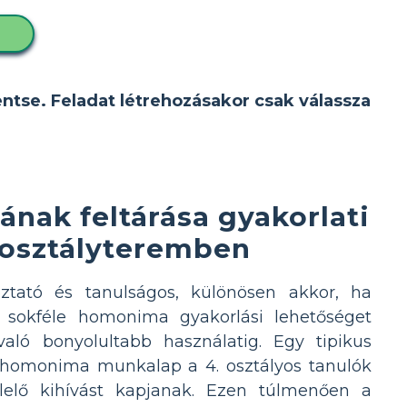
D
entse. Feladat létrehozásakor csak válassza
nak feltárása gyakorlati
 osztályteremben
oztató és tanulságos, különösen akkor, ha
 sokféle homonima gyakorlási lehetőséget
aló bonyolultabb használatig. Egy tipikus
 homonima munkalap a 4. osztályos tanulók
elelő kihívást kapjanak. Ezen túlmenően a