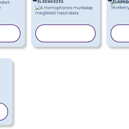
ELRENDEZÉS
ELREND
SABLON
A
MÁSOLÁSA
M