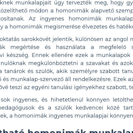
nek munkalapjait úgy tervezték meg, hogy gye
közelíthető módon a homonimák alapvető szempon
ntosítanak. Az ingyenes homonimák munkalapj
gy a homonimák megismerése élvezetes és hatéko
oktatás sarokkövét jelentik, különösen az angol 
ák megértése és használata a megfelelő 
vi készség. Ennek ellenére ezek a munkalapok g
nulóknak megkülönböztetni a szavakat és azok elt
 tanárok és szülők, akik személyre szabott tanul
 és munkalap-szervező áll rendelkezésre. Ezek a
ővé teszi az egyéni tanulási igényekhez szabott, 
 sok ingyenes, és hihetetlenül könnyen letö
edagógusok és a szülők kedvencei közé tarto
ek, a homonimák ingyenes munkalapjai könnyen e
tható homonimák munkalap