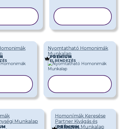
SABLON
SABLON
ÁSOLÁSA
MÁSOLÁSA
Homonimák
Nyomtatható Homonimák
p
Munkalap
M
PRÉMIUM
ZÉS
ELRENDEZÉS
ABLON
SABLON
SOLÁSA
MÁSOLÁSA
imák
Homonímák Keresése
nységi Munkalap
Partner Kivágás és
Beillesztés Munkalap
UM
PRÉMIUM