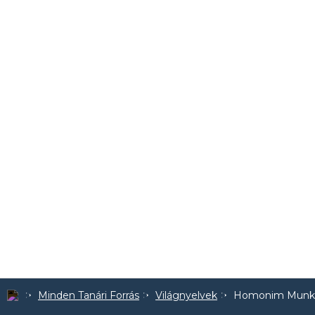
Minden Tanári Forrás
Világnyelvek
Homonim Munk