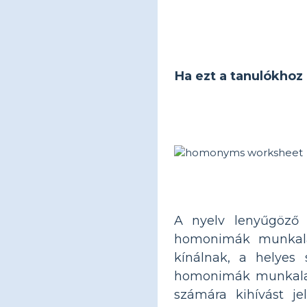
Ha ezt a tanulókhoz 
A nyelv lenyűgöző v
homonimák munkalap
kínálnak, a helyes 
homonimák munkalapj
számára kihívást je