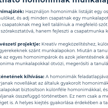
nimajáték:
Használjon homonimák listáját egy os
nulókat, és adj minden csapatnak egy munkalapot 
 csapatoknak meg kell találniuk a megfelelő sz
i szórakoztatóvá, hanem fejleszti a csapatmunka k
szeti projektje:
Kreatív megközelítéshez, külö
erekeknek szánt munkalapokon. Miután a tanulók k
ik az egyes homonimpárok és azok jelentésének á
ima munkalapokkal ötvözi, megerősíti a tanulást
énetének kihívása:
A homonimák feladatlapjával
írjanak novellákat az általuk gyakorolt ​​homonim
lapokat biztosítson különféle homonimákkal, és 
ljanak összefüggő történetben. Ez nem csak a meg
éget is. A helyes kiejtés gyakorlása érdekében a t