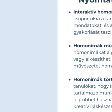
Interaktív homo
csoportokra a ta
mondatokat, és a
gyakorlását tesz
Homonimák művé
homonimákat a gy
vagy elkészíthet
művészetet homon
Homonímák tört
tanulókat, hogy 
tartalmazó munka
legtöbbet haszná
kreatív íráskészs