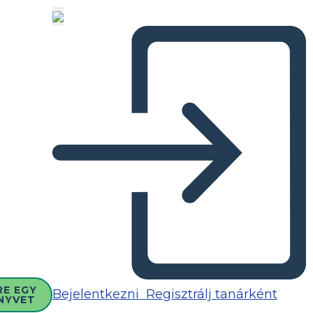
RE EGY
Bejelentkezni
Regisztrálj tanárként
NYVET