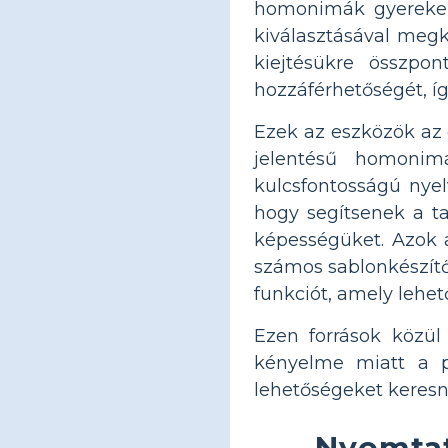
homonimák gyerekek
kiválasztásával meg
kiejtésükre összpo
hozzáférhetőségét, í
Ezek az eszközök az 
jelentésű homonim
kulcsfontosságú nyel
hogy segítsenek a ta
képességüket. Azok a
számos sablonkészítő
funkciót, amely lehet
Ezen források közül
kényelme miatt a p
lehetőségeket keresn
Nyomta