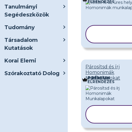
ELRENDEZÉS
Tanulmányi
Segédeszközök
Tudomány
SABLON
MÁSOLÁS
Társadalom
Kutatások
Korai Elemi
Párosítsd és írj
Homonimák
Szórakoztató Dolog
Munkalapokat
PRÉMIUM
ELRENDEZÉS
SABLON
MÁSOLÁSA