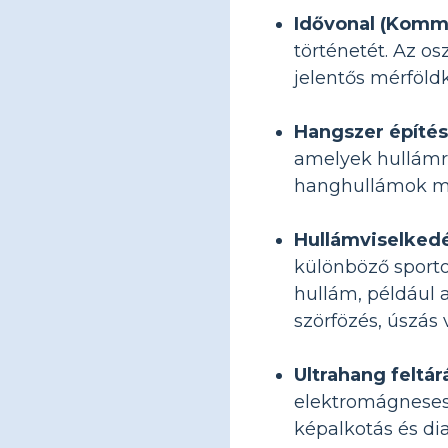
Idővonal (Kommu
történetét. Az os
jelentős mérföldk
Hangszer építés
amelyek hullámr
hanghullámok mu
Hullámviselkedé
különböző sporto
hullám, például 
szörfözés, úszás
Ultrahang feltár
elektromágneses
képalkotás és dia