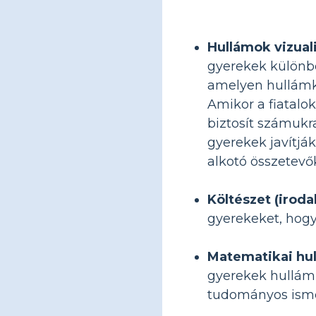
Hullámok vizuali
gyerekek különbö
amelyen hullámk
Amikor a fiatalo
biztosít számukr
gyerekek javítjá
alkotó összetevő
Költészet (iroda
gyerekeket, hogy
Matematikai hu
gyerekek hullámh
tudományos isme