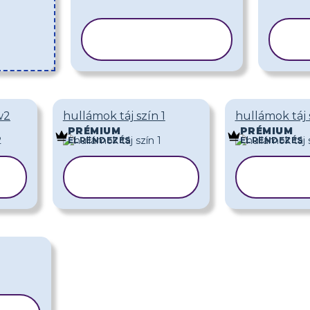
SABLON
MÁSOLÁSA
M
w2
hullámok táj szín 1
hullámok táj 
PRÉMIUM
PRÉMIUM
ELRENDEZÉS
ELRENDEZÉS
SABLON
SAB
MÁSOLÁSA
MÁSO