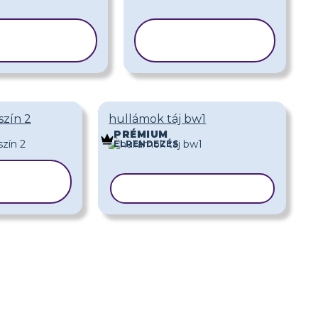
SABLON
SABLON
ÁSOLÁSA
MÁSOLÁSA
szín 2
hullámok táj bw1
PRÉMIUM
ELRENDEZÉS
LON
LÁSA
SABLON MÁSOLÁSA