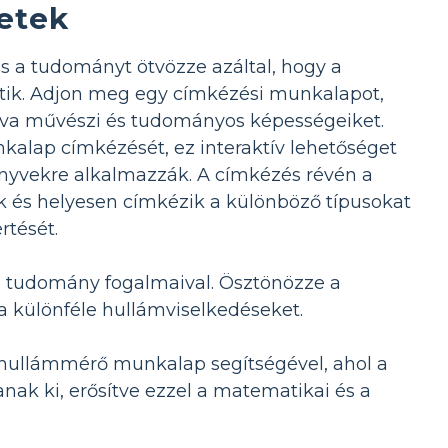
etek
 a tudományt ötvözze azáltal, hogy a
ítik. Adjon meg egy címkézési munkalapot,
va művészi és tudományos képességeiket.
nkalap címkézését, ez interaktív lehetőséget
könyvekre alkalmazzák. A címkézés révén a
ák és helyesen címkézik a különböző típusokat
rtését.
a tudomány fogalmaival. Ösztönözze a
 a különféle hullámviselkedéseket.
hullámmérő munkalap segítségével, ahol a
ak ki, erősítve ezzel a matematikai és a