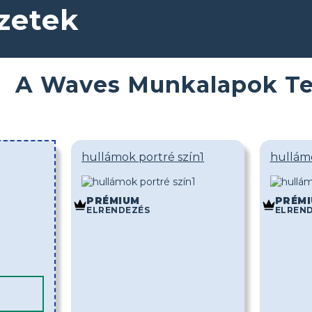
zetek
A Waves Munkalapok Te
hullámok portré szín1
hullámo
PRÉMIUM
PRÉM
ELRENDEZÉS
ELREN