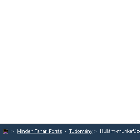
Minden Tanári Forrás
Tudomány
Hullám-munkafüz