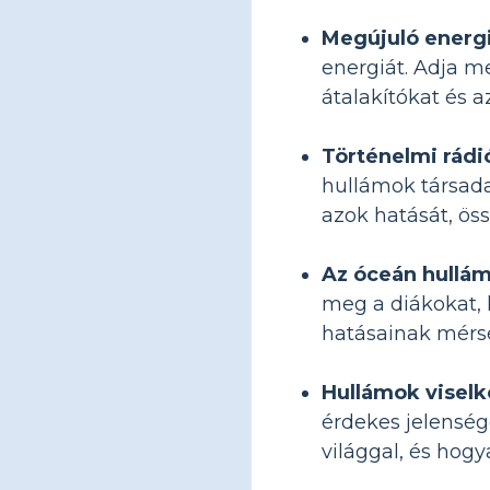
Megújuló energ
energiát. Adja m
átalakítókat és a
Történelmi rádi
hullámok társada
azok hatását, ös
Az óceán hulláma
meg a diákokat, 
hatásainak mérsé
Hullámok visel
érdekes jelenség
világgal, és hogya