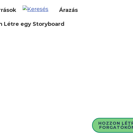
rrások
Árazás
 Létre egy Storyboard
HOZZON LÉT
FORGATÓKÖ