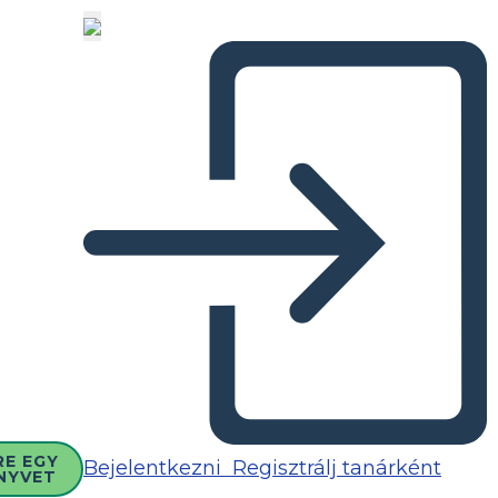
RE EGY
Bejelentkezni
Regisztrálj tanárként
NYVET