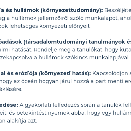
ia és hullámok (környezettudomány):
Beszéljét
eg a hullámok jellemzőiről szóló munkalapot, aho
zok lehetséges környezeti előnyeit.
óadások (társadalomtudományi tanulmányok és
lmi hatását. Rendelje meg a tanulókat, hogy kuta
szekapcsolva a hullámok szókincs munkalapjával.
i és eróziója (környezeti hatás):
Kapcsolódjon 
hogy az óceán hogyan járul hozzá a part menti er
klésére.
kedése:
A gyakorlati felfedezés során a tanulók felfe
eit, és betekintést nyernek abba, hogy egy hullá
n alakítja azt.