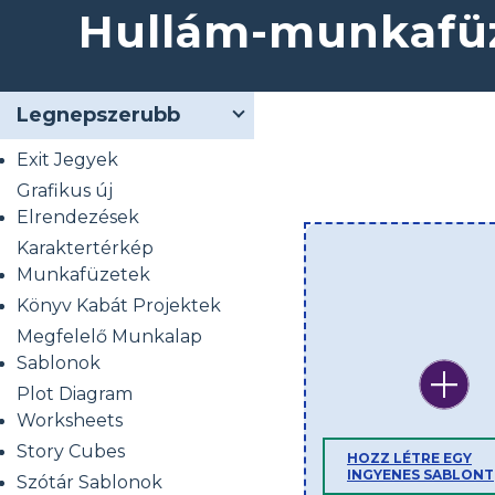
Hullám-munkafü
Legnepszerubb
Exit Jegyek
Grafikus új
Elrendezések
Karaktertérkép
Munkafüzetek
Könyv Kabát Projektek
Megfelelő Munkalap
Sablonok
Plot Diagram
Worksheets
Story Cubes
HOZZ LÉTRE EGY
INGYENES SABLONT
Szótár Sablonok