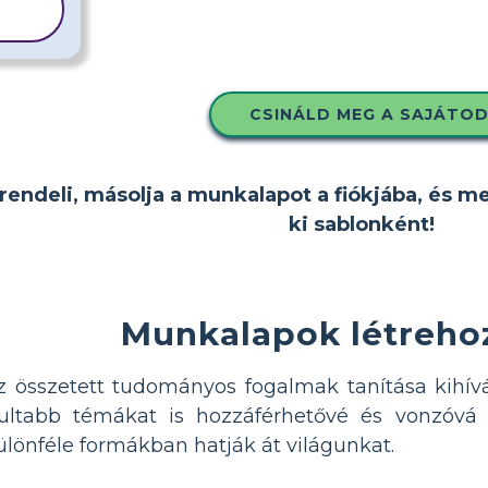
A
CSINÁLD MEG A SAJÁTO
rendeli, másolja a munkalapot a fiókjába, és m
ki sablonként!
Munkalapok létrehoz
z összetett tudományos fogalmak tanítása kihívá
ultabb témákat is hozzáférhetővé és vonzóvá t
lönféle formákban hatják át világunkat.