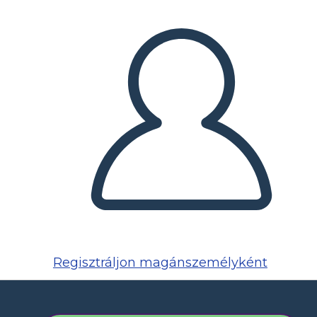
Regisztráljon magánszemélyként