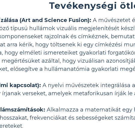
Tevékenységi ötl
zálása (Art and Science Fusion):
A művészetet és
ző típusú hullámok vizuális megjelenítését kész
omponenseket rajzolnak és címkéznek, bemutat
kat arra kérik, hogy töltsenek ki egy címkézési mu
a, hogy elméleti ismereteiket gyakorlati forgató
k megértésüket azáltal, hogy vizuálisan azonosítj
ket, elősegítve a hullámanatómia gyakorlati megé
lmi kapcsolat):
A nyelvi művészetek integrálása 
 írjanak verseket, amelyek metaforikusan írják le
llámszámítások:
Alkalmazza a matematikát egy 
osszakat, frekvenciákat és sebességeket számítan
reteket.