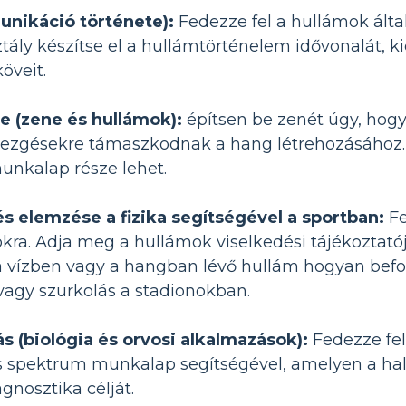
nikáció története):
Fedezze fel a hullámok ált
ztály készítse el a hullámtörténelem idővonalát, ki
öveit.
e (zene és hullámok):
építsen be zenét úgy, hogy
ezgésekre támaszkodnak a hang létrehozásához. 
nkalap része lehet.
s elemzése a fizika segítségével a sportban:
Fe
kra. Adja meg a hullámok viselkedési tájékoztató
a vízben vagy a hangban lévő hullám hogyan befol
 vagy szurkolás a stadionokban.
ás (biológia és orvosi alkalmazások):
Fedezze fel
 spektrum munkalap segítségével, amelyen a hall
gnosztika célját.