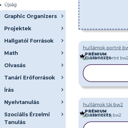
Újság
Graphic Organizers
Projektek
Hallgatói Források
hullámok portré b
Math
PRÉMIUM
ELRENDEZÉS
Olvasás
SABLON
MÁSOLÁSA
Tanári Erőforrások
Írás
Nyelvtanulás
hullámok táj bw2
PRÉMIUM
Szociális Érzelmi
ELRENDEZÉS
Tanulás
SABLON