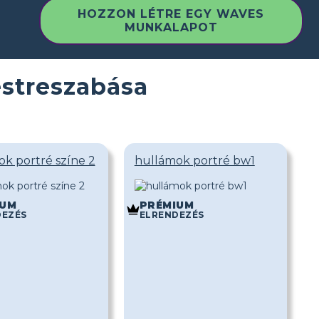
HOZZON LÉTRE EGY WAVES
MUNKALAPOT
streszabása
k portré színe 2
hullámok portré bw1
IUM
PRÉMIUM
DEZÉS
ELRENDEZÉS