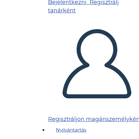
Bejelentkezni
Regisztrálj
tanárként
Regisztráljon magánszemélykén
Nyilvántartás