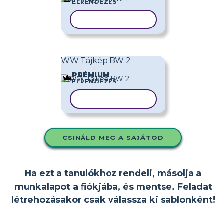
ELRENDEZÉS
SABLON MÁSOLÁSA
WW Tájkép BW 2
PRÉMIUM
ELRENDEZÉS
SABLON MÁSOLÁSA
CSINÁLD MEG A SAJÁTOD
Ha ezt a tanulókhoz rendeli, másolja a
munkalapot a fiókjába, és mentse. Feladat
létrehozásakor csak válassza ki sablonként!