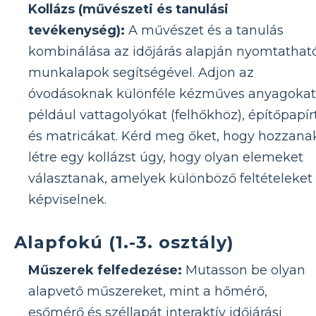
Kollázs (művészeti és tanulási
tevékenység):
A művészet és a tanulás
kombinálása az időjárás alapján nyomtathat
munkalapok segítségével. Adjon az
óvodásoknak különféle kézműves anyagokat
például vattagolyókat (felhőkhöz), építőpapír
és matricákat. Kérd meg őket, hogy hozzana
létre egy kollázst úgy, hogy olyan elemeket
választanak, amelyek különböző feltételeket
képviselnek.
Alapfokú (1.-3. osztály)
Műszerek felfedezése:
Mutasson be olyan
alapvető műszereket, mint a hőmérő,
esőmérő és széllapát interaktív időjárási