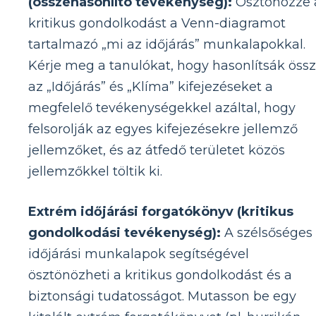
(összehasonlító tevékenység):
Ösztönözze 
kritikus gondolkodást a Venn-diagramot
tartalmazó „mi az időjárás” munkalapokkal.
Kérje meg a tanulókat, hogy hasonlítsák öss
az „Időjárás” és „Klíma” kifejezéseket a
megfelelő tevékenységekkel azáltal, hogy
felsorolják az egyes kifejezésekre jellemző
jellemzőket, és az átfedő területet közös
jellemzőkkel töltik ki.
Extrém időjárási forgatókönyv (kritikus
gondolkodási tevékenység):
A szélsőséges
időjárási munkalapok segítségével
ösztönözheti a kritikus gondolkodást és a
biztonsági tudatosságot. Mutasson be egy