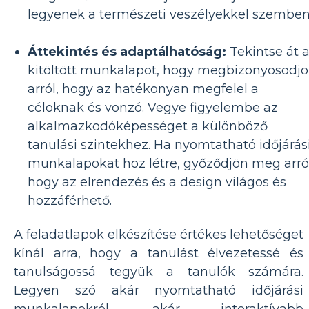
legyenek a természeti veszélyekkel szemben
Áttekintés és adaptálhatóság:
Tekintse át 
kitöltött munkalapot, hogy megbizonyosodj
arról, hogy az hatékonyan megfelel a
céloknak és vonzó. Vegye figyelembe az
alkalmazkodóképességet a különböző
tanulási szintekhez. Ha nyomtatható időjárás
munkalapokat hoz létre, győződjön meg arról
hogy az elrendezés és a design világos és
hozzáférhető.
A feladatlapok elkészítése értékes lehetőséget
kínál arra, hogy a tanulást élvezetessé és
tanulságossá tegyük a tanulók számára.
Legyen szó akár nyomtatható időjárási
munkalapokról, akár interaktívabb