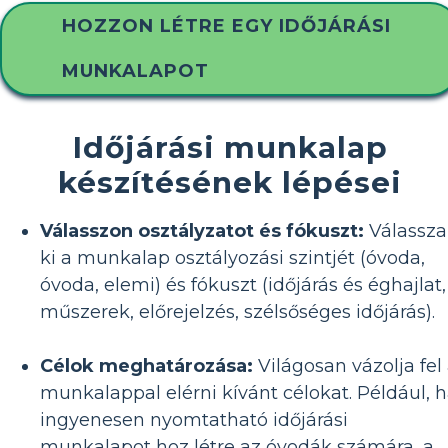
HOZZON LÉTRE EGY IDŐJÁRÁSI
MUNKALAPOT
Időjárási munkalap
készítésének lépései
Válasszon osztályzatot és fókuszt:
Válassza
ki a munkalap osztályozási szintjét (óvoda,
óvoda, elemi) és fókuszt (időjárás és éghajlat,
műszerek, előrejelzés, szélsőséges időjárás).
Célok meghatározása:
Világosan vázolja fel
munkalappal elérni kívánt célokat. Például, 
ingyenesen nyomtatható időjárási
munkalapot hoz létre az óvodák számára, a