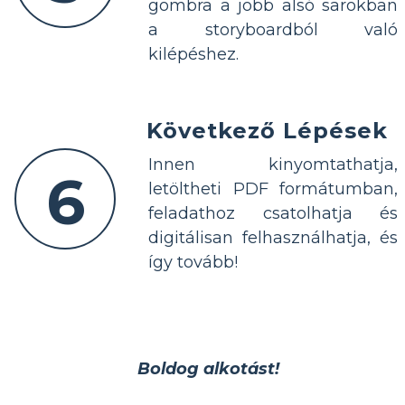
gombra a jobb alsó sarokban
a storyboardból való
kilépéshez.
Következő Lépések
Innen kinyomtathatja,
6
letöltheti PDF formátumban,
feladathoz csatolhatja és
digitálisan felhasználhatja, és
így tovább!
Boldog alkotást!