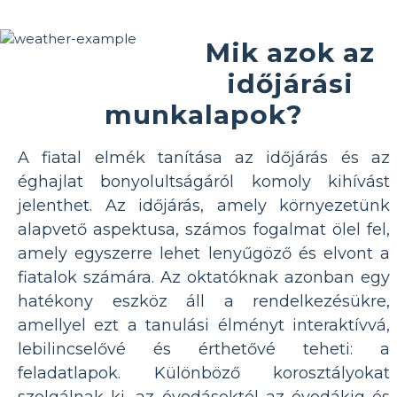
Mik azok az
időjárási
munkalapok?
A fiatal elmék tanítása az időjárás és az
éghajlat bonyolultságáról komoly kihívást
jelenthet. Az időjárás, amely környezetünk
alapvető aspektusa, számos fogalmat ölel fel,
amely egyszerre lehet lenyűgöző és elvont a
fiatalok számára. Az oktatóknak azonban egy
hatékony eszköz áll a rendelkezésükre,
amellyel ezt a tanulási élményt interaktívvá,
lebilincselővé és érthetővé teheti: a
feladatlapok. Különböző korosztályokat
szolgálnak ki, az óvodásoktól az óvodákig és