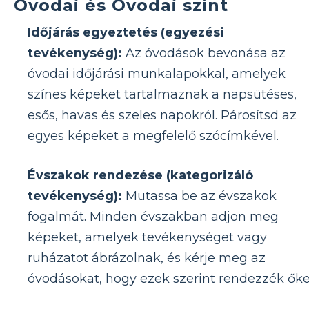
Óvodai és Óvodai szint
Időjárás egyeztetés (egyezési
tevékenység):
Az óvodások bevonása az
óvodai időjárási munkalapokkal, amelyek
színes képeket tartalmaznak a napsütéses,
esős, havas és szeles napokról. Párosítsd az
egyes képeket a megfelelő szócímkével.
Évszakok rendezése (kategorizáló
tevékenység):
Mutassa be az évszakok
fogalmát. Minden évszakban adjon meg
képeket, amelyek tevékenységet vagy
ruházatot ábrázolnak, és kérje meg az
óvodásokat, hogy ezek szerint rendezzék őke