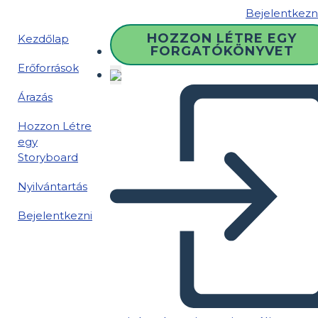
Bejelentkezn
HOZZON LÉTRE EGY
Kezdőlap
FORGATÓKÖNYVET
Erőforrások
Árazás
Hozzon Létre
egy
Storyboard
Nyilvántartás
Bejelentkezni