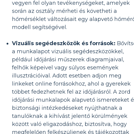
vegyen fel olyan tevékenységeket, amelyek
során az osztály mérheti és követheti a
hőmérséklet változásait egy alapvető hőmér
modell segítségével.
Vizuális segédeszközök és források:
Bővíts
a munkalapot vizuális segédeszközökkel,
például időjárási műszerek diagramjaival,
felhők képeivel vagy súlyos események
illusztrációival. Adott esetben adjon meg
linkeket online forrásokhoz, ahol a gyerekek
többet fedezhetnek fel az időjárásról. A zord
időjárási munkalapok alapvető ismereteket é
biztonsági intézkedéseket nyújthatnak a
tanulóknak a kihívást jelentő körülmények
között való eligazodáshoz, biztosítva, hogy
megfelelően felkészüljenek és tájékozottak