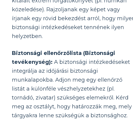
kitalált extrém forgatókönyvet (pl. hurrikán
közeledése). Rajzoljanak egy képet vagy
írjanak egy rövid bekezdést arról, hogy milye
biztonsági intézkedéseket tennének ilyen
helyzetben.
Biztonsági ellenőrzőlista (Biztonsági
tevékenység):
A biztonsági intézkedéseket
integrálja az időjárási biztonsági
munkalapokba. Adjon meg egy ellenőrző
listát a különféle vészhelyzetekhez (pl.
tornádó, zivatar) szükséges elemekről. Kérd
meg az osztályt, hogy határozzák meg, mely
tárgyakra lenne szükségük a biztonsághoz.