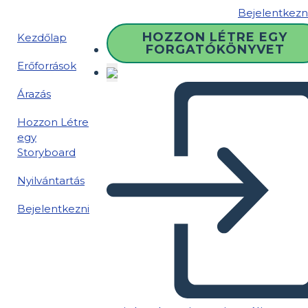
Bejelentkezn
HOZZON LÉTRE EGY
Kezdőlap
FORGATÓKÖNYVET
Erőforrások
Árazás
Hozzon Létre
egy
Storyboard
Nyilvántartás
Bejelentkezni