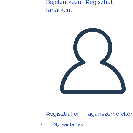
Bejelentkezni
Regisztrálj
tanárként
Regisztráljon magánszemélykén
Nyilvántartás