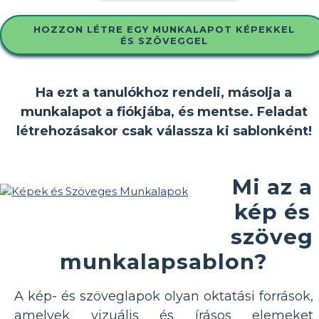
HOZZON LÉTRE EGY MUNKALAPOT KÉPEKKEL
ÉS SZÖVEGGEL
Ha ezt a tanulókhoz rendeli, másolja a
munkalapot a fiókjába, és mentse. Feladat
létrehozásakor csak válassza ki sablonként!
Mi az a
kép és
szöveg
munkalapsablon?
A kép- és szöveglapok olyan oktatási források,
amelyek vizuális és írásos elemeket