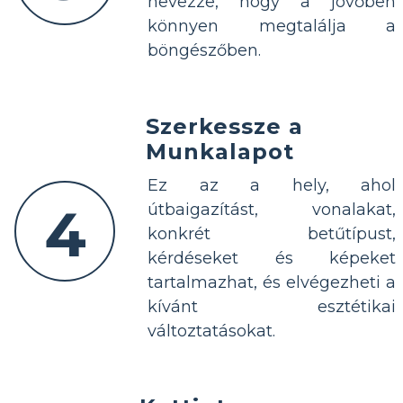
nevezze, hogy a jövőben
könnyen megtalálja a
böngészőben.
Szerkessze a
Munkalapot
Ez az a hely, ahol
4
útbaigazítást, vonalakat,
konkrét betűtípust,
kérdéseket és képeket
tartalmazhat, és elvégezheti a
kívánt esztétikai
változtatásokat.