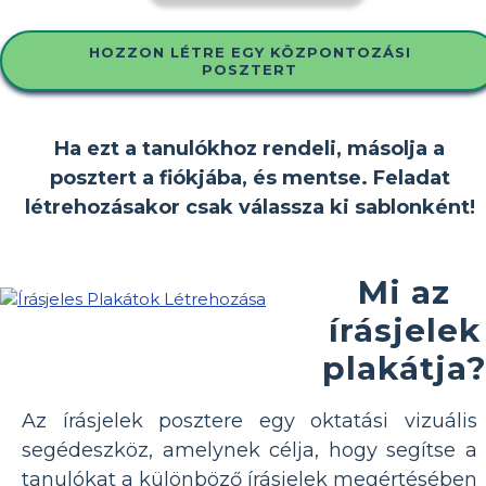
HOZZON LÉTRE EGY KÖZPONTOZÁSI
POSZTERT
Ha ezt a tanulókhoz rendeli, másolja a
posztert a fiókjába, és mentse. Feladat
létrehozásakor csak válassza ki sablonként!
Mi az
írásjelek
plakátja
Az írásjelek posztere egy oktatási vizuális
segédeszköz, amelynek célja, hogy segítse a
tanulókat a különböző írásjelek megértésében