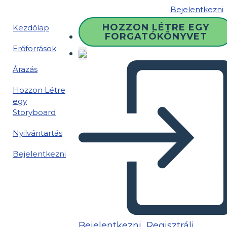
Bejelentkezni
HOZZON LÉTRE EGY
Kezdőlap
FORGATÓKÖNYVET
Erőforrások
Árazás
Hozzon Létre
egy
Storyboard
Nyilvántartás
Bejelentkezni
Bejelentkezni
Regisztrálj