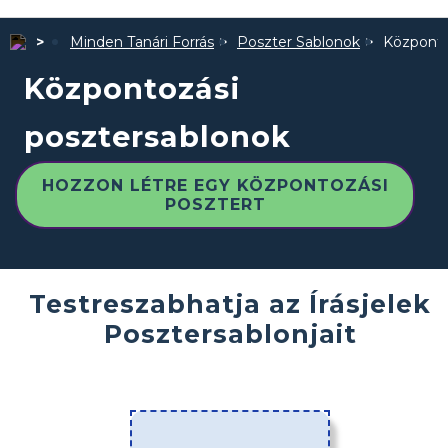
Minden Tanári Forrás
Poszter Sablonok
Központo
Központozási
posztersablonok
HOZZON LÉTRE EGY KÖZPONTOZÁSI
POSZTERT
Testreszabhatja az Írásjelek
Posztersablonjait