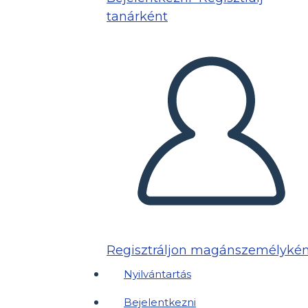
tanárként
Regisztráljon magánszemélykén
Nyilvántartás
Bejelentkezni