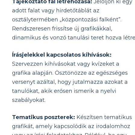
Tájékoztató fal létrehozása:
Jelöljön ki egy
adott falat vagy hirdetőtáblát az
osztálytermében „központozási falként”.
Rendszeresen frissítse új grafikákkal,
dinamikus és vonzó tanulási teret hozva létre
Írásjelekkel kapcsolatos kihívások:
Szervezzen kihívásokat vagy kvízeket a
grafika alapján. Ösztönözze az egészséges
versenyt azáltal, hogy jutalmazza azokat a
tanulókat, akik erősen ismerik a nyelvi
szabályokat.
Tematikus poszterek:
Készítsen tematikus
grafikát, amely kapcsolódik az irodalomhoz