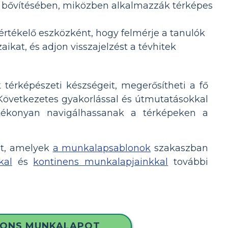
eik bővítésében, miközben alkalmazzák térképes
értékelő eszközként, hogy felmérje a tanulók
aikat, és adjon visszajelzést a tévhitek
 térképészeti készségeit, megerősítheti a fő
. Következetes gyakorlással és útmutatásokkal
atékonyan navigálhassanak a térképeken a
ét, amelyek
a munkalapsablonok
szakaszban
kal
és
kontinens munkalapjainkkal
további
TIONS MUNKALAPOT