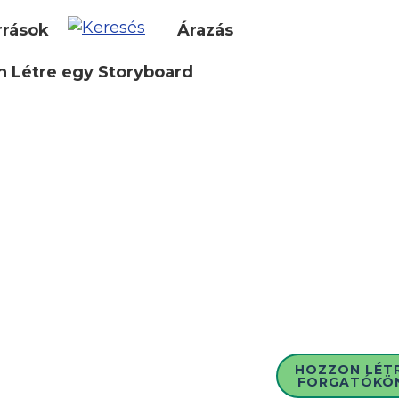
rrások
Árazás
 Létre egy Storyboard
HOZZON LÉT
FORGATÓKÖ