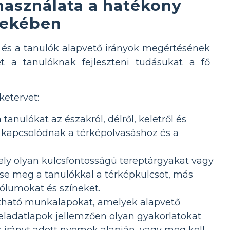
használata a hatékony
dekében
 és a tanulók alapvető irányok megértésének
t a tanulóknak fejleszteni tudásukat a fő
ketervet:
 tanulókat az északról, délről, keletről és
n kapcsolódnak a térképolvasáshoz és a
ly olyan kulcsfontosságú tereptárgyakat vagy
sse meg a tanulókkal a térképkulcsot, más
ólumokat és színeket.
tható munkalapokat, amelyek alapvető
eladatlapok jellemzően olyan gyakorlatokat
s irányt adott nyomok alapján, vagy meg kell