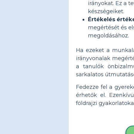
irányokat. Ez a 
készségeiket.
Értékelés érték
megértését és els
megoldásához.
Ha ezeket a munkalap
irányvonalak megértés
a tanulók önbizalm
sarkalatos útmutatás
Fedezze fel a gyere
érhetők el. Ezenkív
földrajzi gyakorlatokat