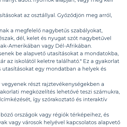
tásokat az osztállyal. Győződjön meg arról,
nak a megfelelő nagybetűs szabályokat,
 észak, dél, kelet és nyugat szót nagybetűvel
Észak-Amerikában vagy Dél-Afrikában.
enek be alapvető utasításokat a mondatokba,
 az iskolától keletre található." Ez a gyakorlat
s utasításokat egy mondatban a helyek és
y vegyenek részt rajztevékenységekben a
korlati megközelítés lehetővé teszi számukra,
lcímkézését, így szórakoztató és interaktív
nböző országok vagy régiók térképeihez, és
ak vagy városok helyével kapcsolatos alapvető