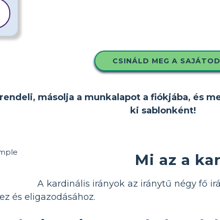
CSINÁLD MEG A SAJÁTO
rendeli, másolja a munkalapot a fiókjába, és m
ki sablonként!
Mi az a ka
A kardinális irányok az iránytű négy fő ir
z és eligazodásához.