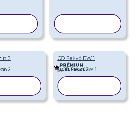
BLON
SABLON
OLÁSA
MÁSOLÁSA
ín 2
CD Fekvő BW 1
PRÉMIUM
S
ELRENDEZÉS
ABLON
SABLON
SOLÁSA
MÁSOLÁSA