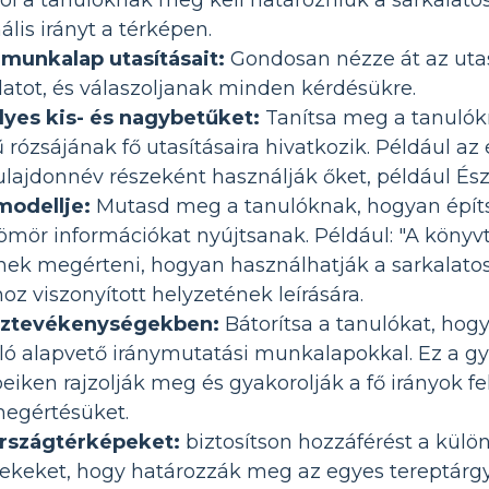
ális irányt a térképen.
 munkalap utasításait:
Gondosan nézze át az utasí
adatot, és válaszoljanak minden kérdésükre.
lyes kis- és nagybetűket:
Tanítsa meg a tanulók
 rózsájának fő utasításaira hivatkozik. Például az
y tulajdonnév részeként használják őket, például 
modellje:
Mutasd meg a tanulóknak, hogyan építs
ömör információkat nyújtsanak. Például: "A könyvtár
nek megérteni, hogyan használhatják a sarkalato
z viszonyított helyzetének leírására.
ajztevékenységekben:
Bátorítsa a tanulókat, hog
ó alapvető iránymutatási munkalapokkal. Ez a gya
eiken rajzolják meg és gyakorolják a fő irányok fe
megértésüket.
országtérképeket:
biztosítson hozzáférést a külö
ekeket, hogy határozzák meg az egyes tereptárgy