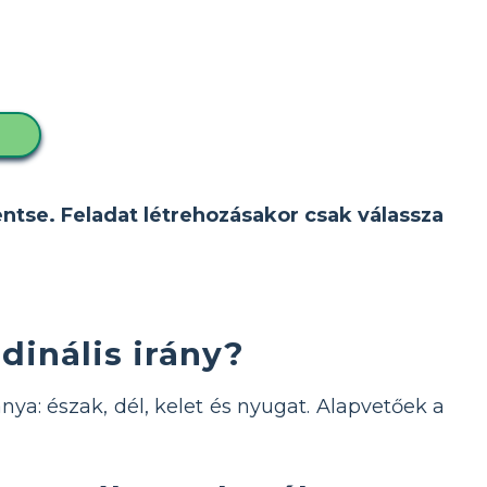
D
entse. Feladat létrehozásakor csak válassza
rdinális irány?
ánya: észak, dél, kelet és nyugat. Alapvetőek a