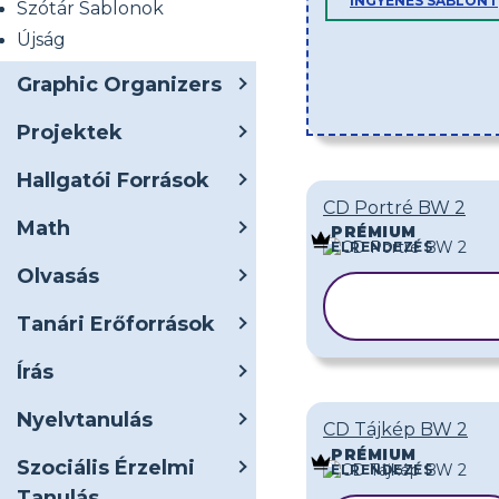
INGYENES SABLONT
Szótár Sablonok
Újság
Graphic Organizers
Projektek
Hallgatói Források
CD Portré BW 2
Math
PRÉMIUM
ELRENDEZÉS
Olvasás
SABLON
MÁSOLÁS
Tanári Erőforrások
Írás
Nyelvtanulás
CD Tájkép BW 2
PRÉMIUM
Szociális Érzelmi
ELRENDEZÉS
Tanulás