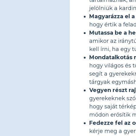
jelölniük a kardin
Magyarázza el a
hogy értik a fel
Mutassa be a he
amikor az iránytű
kell írni, ha eg
Mondatalkotás 
hogy világos és t
segít a gyerekek
tárgyak egymásho
Vegyen részt r
gyerekeknek szól
hogy saját térkép
módon erősítik 
Fedezze fel az 
kérje meg a gyer