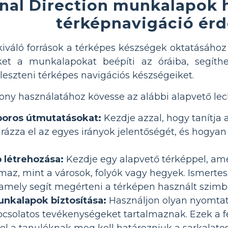
nal Direction munkalapok 
térképnavigáció ér
váló források a térképes készségek oktatásához
ket a munkalapokat beépíti az óráiba, segíthe
ejleszteni térképes navigációs készségeiket.
ny használatához kövesse az alábbi alapvető lec
boros útmutatásokat:
Kezdje azzal, hogy tanítja a
rázza el az egyes irányok jelentőségét, és hogya
 létrehozása:
Kezdje egy alapvető térképpel, ame
lmaz, mint a városok, folyók vagy hegyek. Ismerte
amely segít megérteni a térképen használt szimb
nkalapok biztosítása:
Használjon olyan nyomta
pcsolatos tevékenységeket tartalmaznak. Ezek a f
ol a tanulóknak meg kell határozniuk a sarkalato