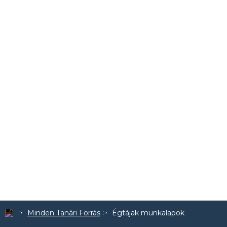
Minden Tanári Forrás
Égtájak munkalapok