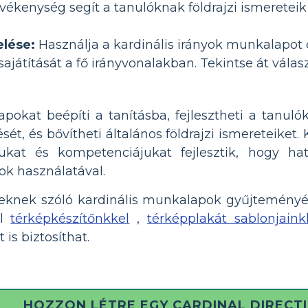
tevékenység segít a tanulóknak földrajzi ismeret
elése:
Használja a kardinális irányok munkalapot 
ajátítását a fő irányvonalakban. Tekintse át válasz
okat beépíti a tanításba, fejlesztheti a tanulók
ét, és bővítheti általános földrajzi ismereteiket
ukat és kompetenciájukat fejlesztik, hogy h
ok használatával.
keknek szóló kardinális munkalapok gyűjtemény
ül
térképkészítőnkkel
,
térképplakát sablonjaink
 is biztosíthat.
HOZZON LÉTRE EGY CARDINAL DIREC