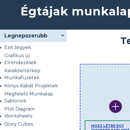
Égtájak munkala
Legnepszerubb
T
Exit Jegyek
Grafikus új
Elrendezések
Karaktertérkép
Munkafüzetek
Könyv Kabát Projektek
Megfelelő Munkalap
Sablonok
Plot Diagram
Worksheets
Story Cubes
HOZZ LÉTRE EGY