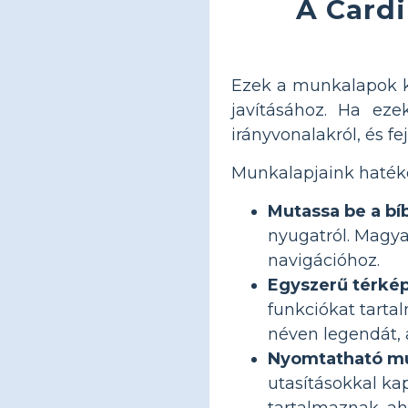
A Cardi
Ezek a munkalapok ki
javításához. Ha eze
irányvonalakról, és f
Munkalapjaink hatéko
Mutassa be a bí
nyugatról. Magya
navigációhoz.
Egyszerű térkép
funkciókat tarta
néven legendát, 
Nyomtatható mu
utasításokkal ka
tartalmaznak, ah