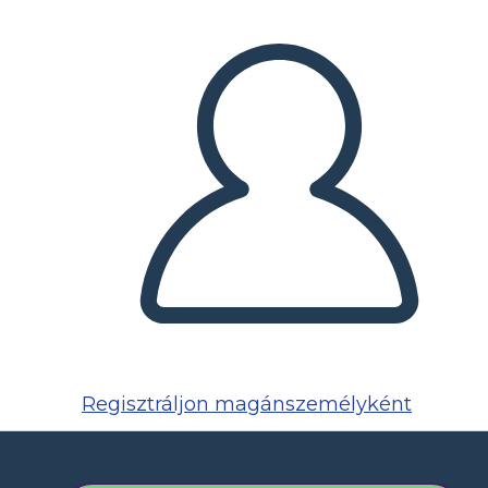
Regisztráljon magánszemélyként