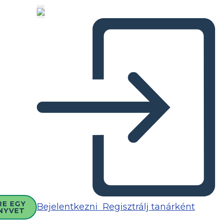
RE EGY
Bejelentkezni
Regisztrálj tanárként
NYVET