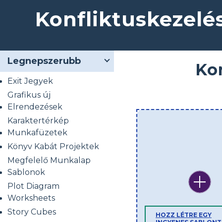
Konfliktuskezel
Legnepszerubb
Ko
Exit Jegyek
Grafikus új
Elrendezések
Karaktertérkép
Munkafüzetek
Könyv Kabát Projektek
Megfelelő Munkalap
Sablonok
Plot Diagram
Worksheets
Story Cubes
HOZZ LÉTRE EGY