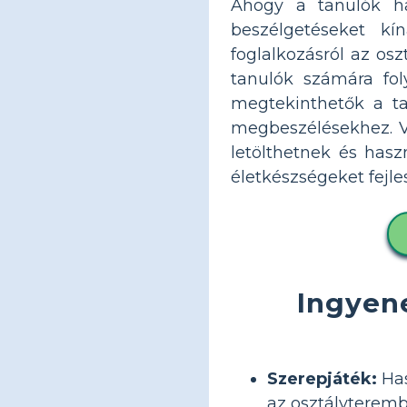
Ahogy a tanulók ha
beszélgetéseket kí
foglalkozásról az os
tanulók számára fol
megtekinthetők a ta
megbeszélésekhez. Vé
letölthetnek és has
életkészségeket fejle
Ingyen
Szerepjáték:
Has
az osztályterembe