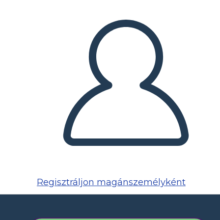
Regisztráljon magánszemélyként