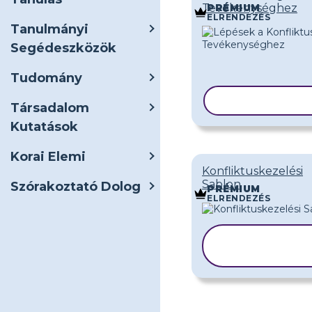
Tevékenységhez
PRÉMIUM
ELRENDEZÉS
Tanulmányi
Segédeszközök
Tudomány
SABLON MÁS
Társadalom
Kutatások
Korai Elemi
Konfliktuskezelési
Sablon
Szórakoztató Dolog
PRÉMIUM
ELRENDEZÉS
SABLON
MÁSOLÁSA