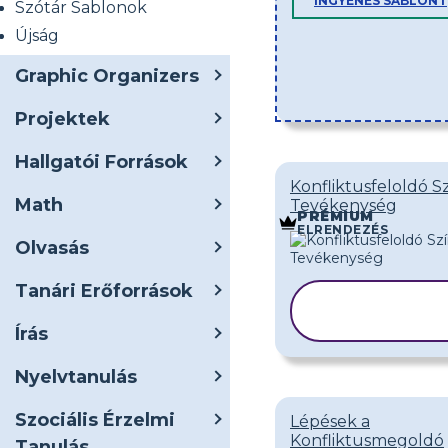
INGYENES SABLONT
Szótár Sablonok
Újság
Graphic Organizers
Projektek
Hallgatói Források
Konfliktusfeloldó S
Math
Tevékenység
PRÉMIUM
ELRENDEZÉS
Olvasás
Tanári Erőforrások
SABLON
MÁSOLÁS
Írás
Nyelvtanulás
Szociális Érzelmi
Lépések a
Konfliktusmegoldó
Tanulás