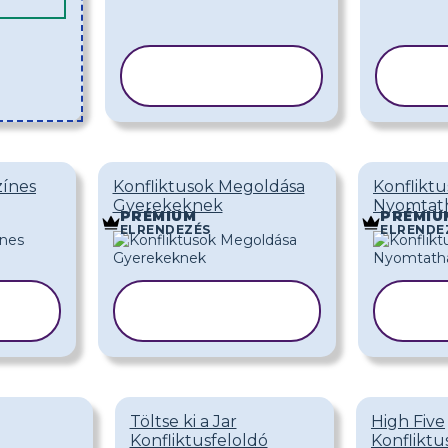
SABLON
MÁSOLÁSA
zínes
Konfliktusok Megoldása
Konfliktu
Gyerekeknek
Nyomtat
PRÉMIUM
PRÉMIU
ELRENDEZÉS
ELRENDE
SABLON
A
MÁSOLÁSA
MÁ
Töltse ki a Jar
High Five
Konfliktusfeloldó
Konflikt