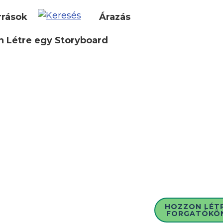
rrások
Árazás
 Létre egy Storyboard
HOZZON LÉT
FORGATÓKÖ