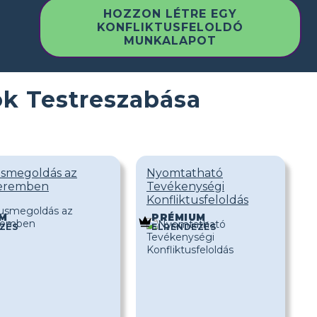
HOZZON LÉTRE EGY
KONFLIKTUSFELOLDÓ
MUNKALAPOT
ok Testreszabása
usmegoldás az
Nyomtatható
teremben
Tevékenységi
Konfliktusfeloldás
M
PRÉMIUM
ZÉS
ELRENDEZÉS