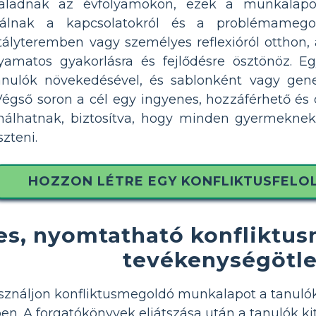
ladnak az évfolyamokon, ezek a munkalapok
nálnak a kapcsolatokról és a problémamegold
ztályteremben vagy személyes reflexióról otthon,
yamatos gyakorlásra és fejlődésre ösztönöz. E
nulók növekedésével, és sablonként vagy gener
gső soron a cél egy ingyenes, hozzáférhető és ok
ználhatnak, biztosítva, hogy minden gyermekne
szteni.
HOZZON LÉTRE EGY KONFLIKTUSFEL
es, nyomtatható konflikt
tevékenységötl
ználjon konfliktusmegoldó munkalapot a tanulók 
n. A forgatókönyvek eljátszása után a tanulók kit