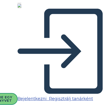
RE EGY
Bejelentkezni
Regisztrálj tanárként
NYVET