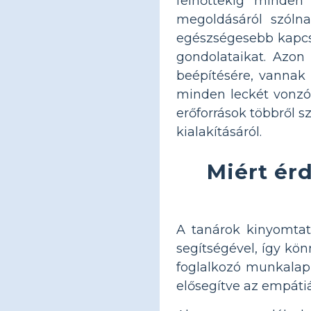
felnőttekig minde
megoldásáról szólna
egészségesebb kapcso
gondolataikat. Azon
beépítésére, vannak
minden leckét vonzó
erőforrások többről 
kialakításáról.
Miért ér
A tanárok kinyomtat
segítségével, így kö
foglalkozó munkalap 
elősegítve az empáti