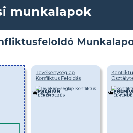
ési munkalapok
nfliktusfeloldó Munkalap
Tevékenységlap
Konflikt
Konfliktus Feloldás
Osztály
PRÉMIUM
PRÉMIU
ELRENDEZÉS
ELRENDE