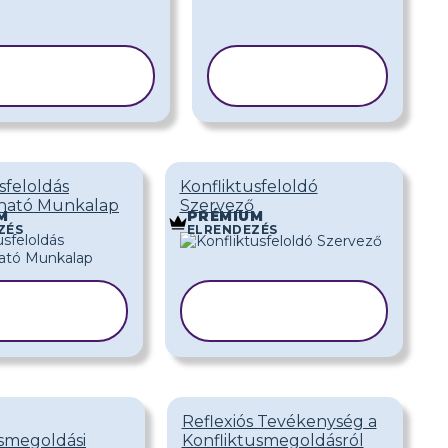
SABLON
SABLON
MÁSOLÁSA
MÁSOLÁSA
sfeloldás
Konfliktusfeloldó
ható Munkalap
Szervező
M
PRÉMIUM
ZÉS
ELRENDEZÉS
SABLON
SABLON
SOLÁSA
MÁSOLÁSA
Reflexiós Tevékenység a
usmegoldási
Konfliktusmegoldásról