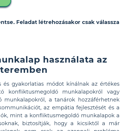
D
entse. Feladat létrehozásakor csak válassza
munkalap használata az
yteremben
 és gyakorlatias módot kínálnak az értékes
ató konfliktusmegoldó munkalapokról vagy
ó munkalapokról, a tanárok hozzáférhetnek
ommunikációt, az empátia fejlesztését és a
ziók, mint a konfliktusmegoldó munkalapok a
oknak, biztosítják, hogy a kicsiktől a már