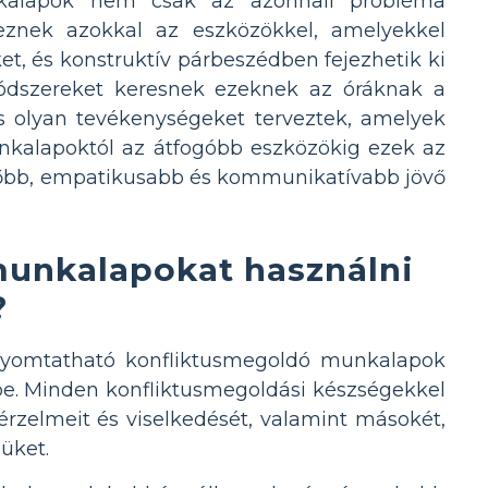
nkalapok nem csak az azonnali probléma
teznek azokkal az eszközökkel, amelyekkel
t, és konstruktív párbeszédben fejezhetik ki
 módszereket keresnek ezeknek az óráknak a
 olyan tevékenységeket terveztek, amelyek
nkalapoktól az átfogóbb eszközökig ezek az
rtőbb, empatikusabb és kommunikatívabb jövő
unkalapokat használni
?
 nyomtatható konfliktusmegoldó munkalapok
be. Minden konfliktusmegoldási készségekkel
érzelmeit és viselkedését, valamint másokét,
üket.