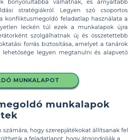
 bonyolultabbá válhatnak, és árnyaltabb
ási stratégiákról. Legyen szó csoportos
 a konfliktusmegoldó feladatlap használata a
gyetlen leckén túl ezek a munkalapok újra
átorként szolgálhatnak új és összetettebb
tatási forrás biztosítása, amelyet a tanárok
k lehetősége legyen megtanulni és alapvető
OLDÓ MUNKALAPOT
usmegoldó munkalapok
etek
számára, hogy szerepjátékokat állítsanak fel
ölthetik a feladatlapot, hogy átgondolják a