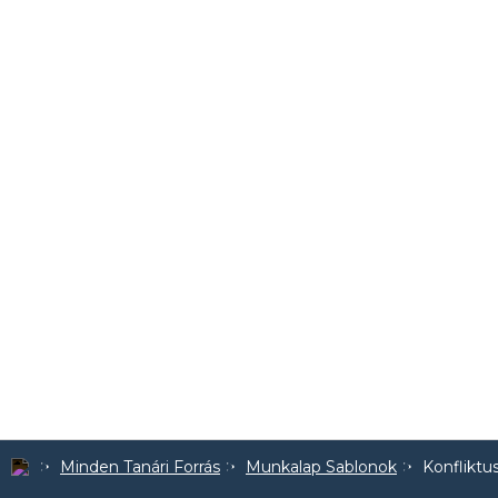
Minden Tanári Forrás
Munkalap Sablonok
Konfliktu