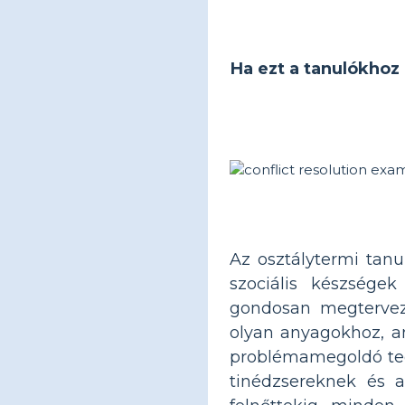
Ha ezt a tanulókhoz 
Az osztálytermi tan
szociális készsége
gondosan megterveze
olyan anyagokhoz, a
problémamegoldó tech
tinédzsereknek és a