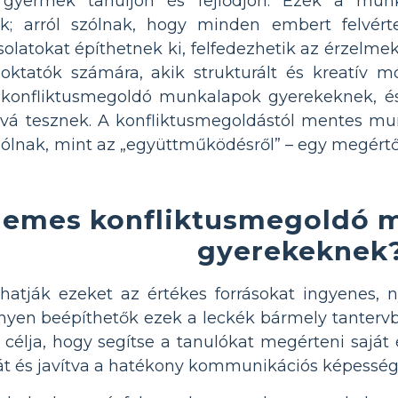
n gyermek tanuljon és fejlődjön. Ezek a mu
k; arról szólnak, hogy minden embert felvér
latokat építhetnek ki, felfedezhetik az érzelmeke
 oktatók számára, akik strukturált és kreatív
 konfliktusmegoldó munkalapok gyerekeknek, és
vá tesznek. A konfliktusmegoldástól mentes mu
szólnak, mint az „együttműködésről” – egy megé
demes konfliktusmegoldó m
gyerekeknek
hatják ezeket az értékes forrásokat ingyenes,
nnyen beépíthetők ezek a leckék bármely tanterv
célja, hogy segítse a tanulókat megérteni saját 
át és javítva a hatékony kommunikációs képesség