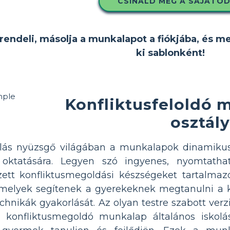
CSINÁLD MEG A SAJÁTO
rendeli, másolja a munkalapot a fiókjába, és m
ki sablonként!
Konfliktusfeloldó 
osztál
ulás nyüzsgő világában a munkalapok dinamikus
k oktatására. Legyen szó ingyenes, nyomtath
tt konfliktusmegoldási készségeket tartalmaz
melyek segítenek a gyerekeknek megtanulni a k
nikák gyakorlását. Az olyan testre szabott ver
 konfliktusmegoldó munkalap általános iskolás