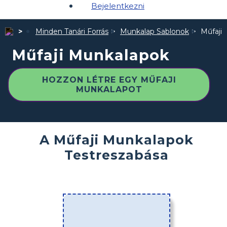
Bejelentkezni
Minden Tanári Forrás
Munkalap Sablonok
Műfaji
Műfaji Munkalapok
HOZZON LÉTRE EGY MŰFAJI
MUNKALAPOT
A Műfaji Munkalapok
Testreszabása