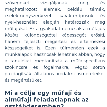
szövegeket vizsgáljanak meg, és
meghatározott elemek, például témák,
cselekményszerkezet, karaktertípusok és
nyelvhasználat alapján határozzák meg
műfajukat. Ez a gyakorlat nemcsak a műfajok
közötti különbségtétel képességét erősíti,
hanem fejleszti megértési és értelmezési
készségeiket is. Ezen túlmenően ezek a
munkalapok hasznosak lehetnek abban, hogy
a tanulókat megtanítsák a műfajspecifikus
szókincsre és fogalmakra, végső soron
gazdagítsák általános irodalmi ismereteiket
és megértésüket.
Mi a célja egy műfaji és
alműfaji feladatlapnak az
osztályteremben?