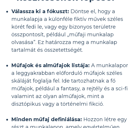
Válassza ki a fókuszt:
Döntse el, hogy a
munkalapja a különféle fiktív művek széles
körét fedi le, vagy egy bizonyos területre
összpontosít, például „műfaji munkalap
olvasása”. Ez határozza meg a munkalap
tartalmát és összetettségét.
Műfajok és alműfajok listája:
A munkalapo
a leggyakrabban előforduló műfajok széles
skáláját foglalja fel. Ide tartozhatnak a fő
műfajok, például a fantasy, a rejtély és a sci-fi
valamint az olyan alműfajok, mint a
disztópikus vagy a történelmi fikció.
Minden műfaj definiálása:
Hozzon létre egy
részt a munkalapon, amely egyértelműen