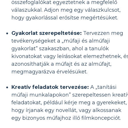
összefoglalókat egyeztetnek a megfelelő
válaszukkal. Adjon meg egy válaszkulcsot,
hogy gyakorlással erősítse megértésüket.
Gyakorlat szerepeltetése:
Tervezzen meg
tevékenységeket a „műfaji és alműfaji
gyakorlat” szakaszban, ahol a tanulók
kivonatokat vagy leírásokat elemezhetnek, é
azonosíthatják a műfajt és az alműfajt,
megmagyarázva érvelésüket.
Kreatív feladatok tervezése:
A „tanítási
műfaji munkalapokon” szerepeltessen kreatí
feladatokat, például kérje meg a gyerekeket,
hogy írjanak egy novellát, vagy alkossanak
egy bizonyos műfajhoz illő filmkoncepciót.