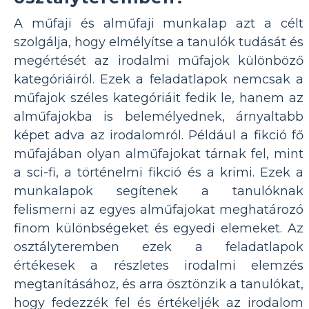
A műfaji és alműfaji munkalap azt a célt
szolgálja, hogy elmélyítse a tanulók tudását és
megértését az irodalmi műfajok különböző
kategóriáiról. Ezek a feladatlapok nemcsak a
műfajok széles kategóriáit fedik le, hanem az
alműfajokba is belemélyednek, árnyaltabb
képet adva az irodalomról. Például a fikció fő
műfajában olyan alműfajokat tárnak fel, mint
a sci-fi, a történelmi fikció és a krimi. Ezek a
munkalapok segítenek a tanulóknak
felismerni az egyes alműfajokat meghatározó
finom különbségeket és egyedi elemeket. Az
osztályteremben ezek a feladatlapok
értékesek a részletes irodalmi elemzés
megtanításához, és arra ösztönzik a tanulókat,
hogy fedezzék fel és értékeljék az irodalom