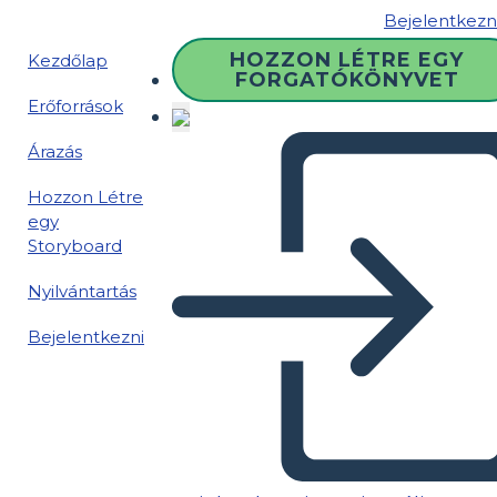
Bejelentkezn
HOZZON LÉTRE EGY
Kezdőlap
FORGATÓKÖNYVET
Erőforrások
Árazás
Hozzon Létre
egy
Storyboard
Nyilvántartás
Bejelentkezni