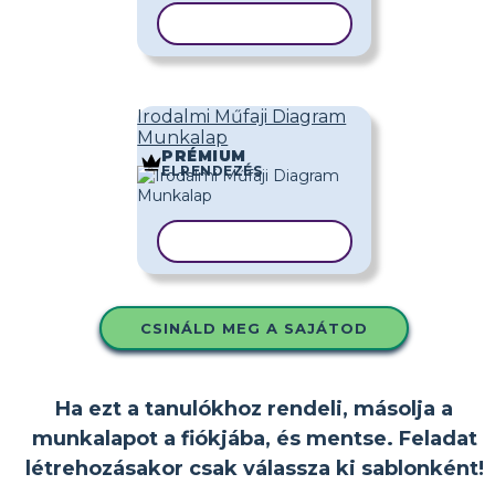
SABLON MÁSOLÁSA
Irodalmi Műfaji Diagram
Munkalap
PRÉMIUM
ELRENDEZÉS
SABLON MÁSOLÁSA
CSINÁLD MEG A SAJÁTOD
Ha ezt a tanulókhoz rendeli, másolja a
munkalapot a fiókjába, és mentse. Feladat
létrehozásakor csak válassza ki sablonként!