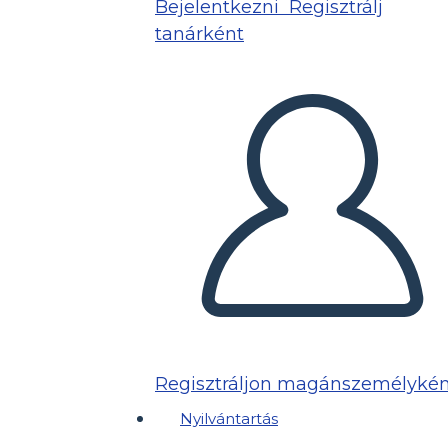
Bejelentkezni
Regisztrálj
tanárként
Regisztráljon magánszemélykén
Nyilvántartás