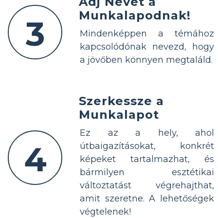
Adj Nevet a
Munkalapodnak!
3
Mindenképpen a témához
kapcsolódónak nevezd, hogy
a jövőben könnyen megtaláld.
Szerkessze a
Munkalapot
Ez az a hely, ahol
4
útbaigazításokat, konkrét
képeket tartalmazhat, és
bármilyen esztétikai
változtatást végrehajthat,
amit szeretne. A lehetőségek
végtelenek!