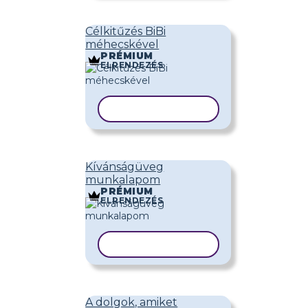
Célkitűzés BiBi
méhecskével
PRÉMIUM
ELRENDEZÉS
SABLON MÁSOLÁSA
Kívánságüveg
munkalapom
PRÉMIUM
ELRENDEZÉS
SABLON MÁSOLÁSA
A dolgok, amiket