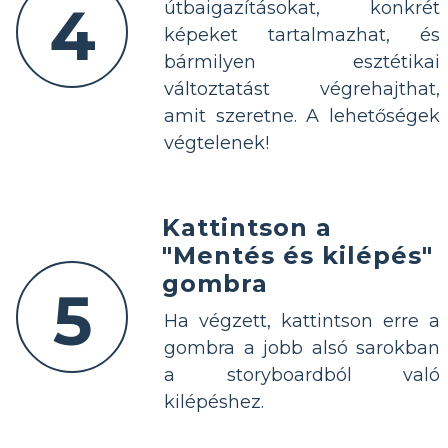
4
útbaigazításokat, konkrét
képeket tartalmazhat, és
bármilyen esztétikai
változtatást végrehajthat,
amit szeretne. A lehetőségek
végtelenek!
Kattintson a
"Mentés és kilépés"
gombra
5
Ha végzett, kattintson erre a
gombra a jobb alsó sarokban
a storyboardból való
kilépéshez.