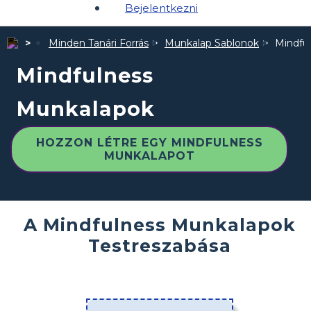
Bejelentkezni
Minden Tanári Forrás
Munkalap Sablonok
Mindfu
Mindfulness
Munkalapok
HOZZON LÉTRE EGY MINDFULNESS
MUNKALAPOT
A Mindfulness Munkalapok
Testreszabása