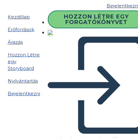
Bejelentkezn
HOZZON LÉTRE EGY
Kezdőlap
FORGATÓKÖNYVET
Erőforrások
Árazás
Hozzon Létre
egy
Storyboard
Nyilvántartás
Bejelentkezni