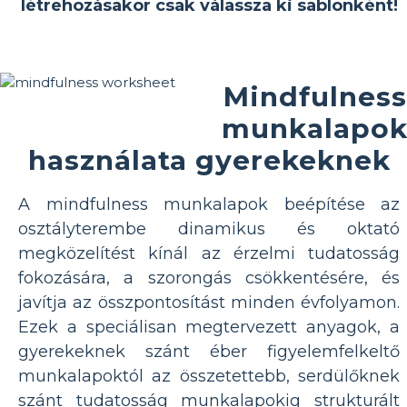
létrehozásakor csak válassza ki sablonként!
Mindfulness
munkalapo
használata gyerekeknek
A mindfulness munkalapok beépítése az
osztályterembe dinamikus és oktató
megközelítést kínál az érzelmi tudatosság
fokozására, a szorongás csökkentésére, és
javítja az összpontosítást minden évfolyamon.
Ezek a speciálisan megtervezett anyagok, a
gyerekeknek szánt éber figyelemfelkeltő
munkalapoktól az összetettebb, serdülőknek
szánt tudatosság munkalapokig strukturált