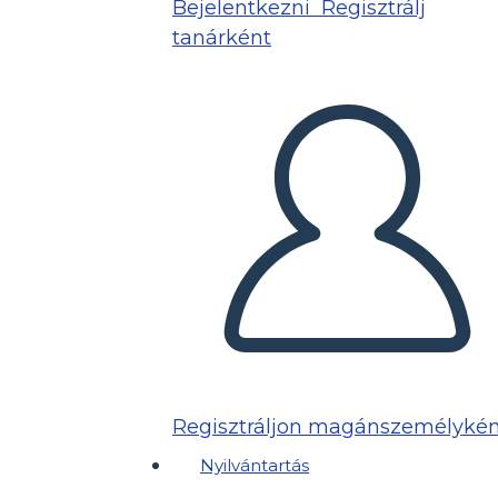
Bejelentkezni
Regisztrálj
tanárként
Regisztráljon magánszemélykén
Nyilvántartás