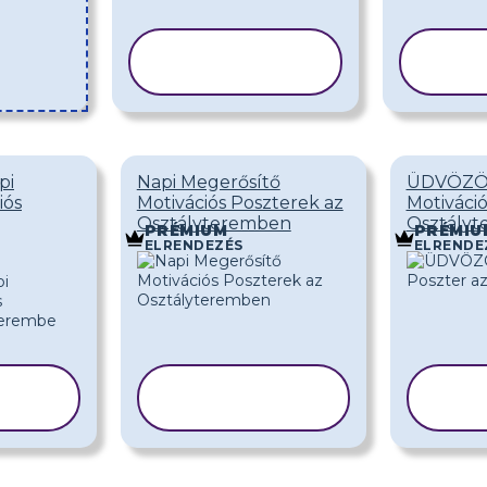
SABLON
MÁSOLÁSA
M
pi
Napi Megerősítő
ÜDVÖZÖ
iós
Motivációs Poszterek az
Motiváció
Osztályteremben
Osztály
PRÉMIUM
PRÉMIU
ELRENDEZÉS
ELRENDE
SABLON
A
MÁSOLÁSA
M