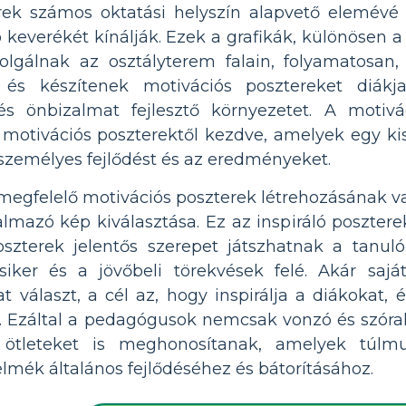
ek számos oktatási helyszín alapvető elemévé vá
 keverékét kínálják. Ezek a grafikák, különösen a
lgálnak az osztályterem falain, folyamatosan,
és készítenek motivációs posztereket diákja
s önbizalmat fejlesztő környezetet. A motivá
s motivációs poszterektől kezdve, amelyek egy k
személyes fejlődést és az eredményeket.
egfelelő motivációs poszterek létrehozásának va
almazó kép kiválasztása. Ez az inspiráló poszter
poszterek jelentős szerepet játszhatnak a tan
siker és a jövőbeli törekvések felé. Akár sajá
t választ, a cél az, hogy inspirálja a diákokat, 
. Ezáltal a pedagógusok nemcsak vonzó és szórak
 ötleteket is meghonosítanak, amelyek túlmut
 elmék általános fejlődéséhez és bátorításához.