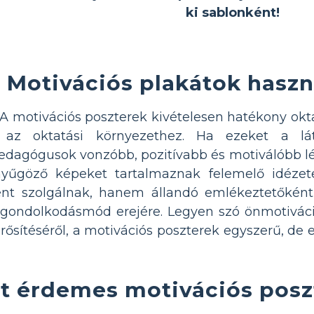
ki sablonként!
Motivációs plakátok haszn
A motivációs poszterek kivételesen hatékony oktat
 az oktatási környezethez. Ha ezeket a látv
edagógusok vonzóbb, pozitívabb és motiválóbb lé
enyűgöző képeket tartalmaznak felemelő idéze
nt szolgálnak, hanem állandó emlékeztetőként
v gondolkodásmód erejére. Legyen szó önmotiváci
sítéséről, a motivációs poszterek egyszerű, de er
t érdemes motivációs posz