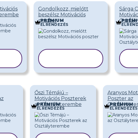
ivációs
Gondolkozz, mielőtt
Sárga C
terembe
beszélsz Motivációs
Motivác
poszter
Osztál
PRÉMIUM
PRÉM
ELRENDEZÉS
ELREN
SABLON
A
MÁSOLÁSA
M
Őszi Témájú –
Aranyos Moti
az
Motivációs Poszterek
Poszter az
az Osztályterembe
Osztályter
PRÉMIUM
PRÉMIUM
ELRENDEZÉS
ELRENDEZÉS