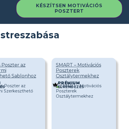
KÉSZÍTSEN MOTIVÁCIÓS
POSZTERT
estreszabása
 Poszter az
SMART – Motivációs
rmi
Poszterek
hető Sablonhoz
Osztálytermekhez
M
PRÉMIUM
ÉS
ELRENDEZÉS