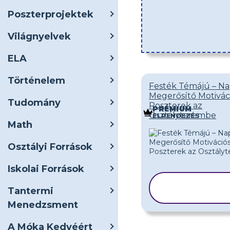
Poszterprojektek
Világnyelvek
ELA
Történelem
Festék Témájú – Na
Megerősítő Motivác
Tudomány
Poszterek az
PRÉMIUM
Osztályterembe
ELRENDEZÉS
Math
Osztályi Források
Iskolai Források
SABLON
Tantermi
MÁSOLÁS
Menedzsment
A Móka Kedvéért