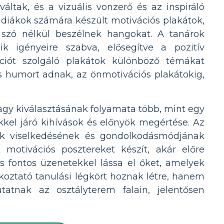
ltak, és a vizuális vonzerő és az inspiráló
 diákok számára készült motivációs plakátok,
 szó nélkül beszélnek hangokat. A tanárok
ik igényeire szabva, elősegítve a pozitív
ciót szolgáló plakátok különböző témákat
is humort adnak, az önmotivációs plakátokig,
gy kiválasztásának folyamata több, mint egy
ekkel járó kihívások és előnyök megértése. Az
ulók viselkedésének és gondolkodásmódjának
t motivációs posztereket készít, akár előre
és fontos üzenetekkel lássa el őket, amelyek
oztató tanulási légkört hoznak létre, hanem
atnak az osztályterem falain, jelentősen