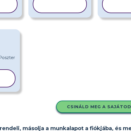
SABLON
SA
A
MÁSOLÁSA
MÁS
CSINÁLD MEG A SAJÁTO
rendeli, másolja a munkalapot a fiókjába, és m