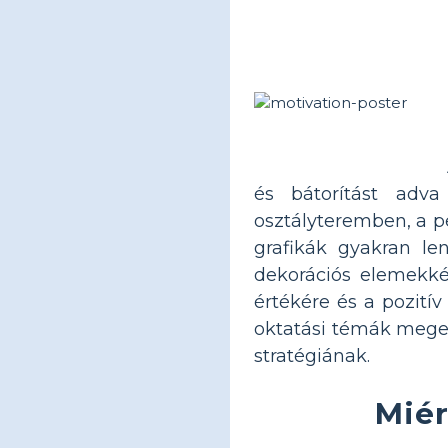
és bátorítást adva
osztályteremben, a p
grafikák gyakran l
dekorációs elemekké
értékére és a pozití
oktatási témák megerő
stratégiának.
Miér