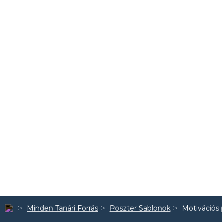
Minden Tanári Forrás
Poszter Sablonok
Motivációs