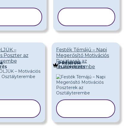
SABLON
SABLON
ÁSOLÁSA
MÁSOLÁSA
LJÜK –
Festék Témájú – Napi
s Poszter az
Megerősítő Motivációs
terembe
Poszterek az
M
PRÉMIUM
Osztályterembe
ZÉS
ELRENDEZÉS
SABLON
SABLON
ÁSOLÁSA
MÁSOLÁSA