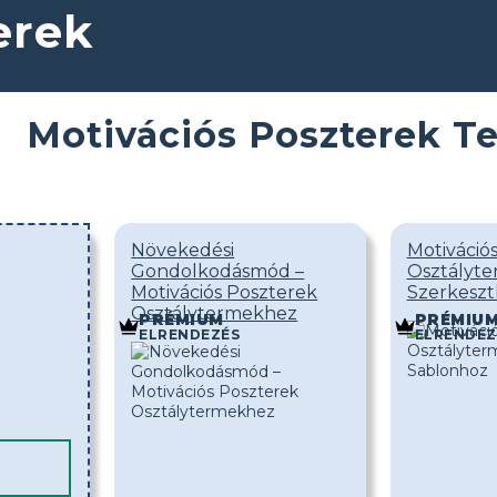
erek
Motivációs Poszterek T
Növekedési
Motivációs
Gondolkodásmód –
Osztályte
Motivációs Poszterek
Szerkeszt
Osztálytermekhez
PRÉMIUM
PRÉMIU
ELRENDEZÉS
ELRENDEZ