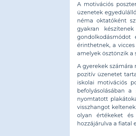
A motivációs poszter
üzenetek egyedülálló
néma oktatóként szo
gyakran készítenek 
gondolkodásmódot é
érinthetnek, a vicce
amelyek ösztönzik a 
A gyerekek számára m
pozitív üzenetet tart
iskolai motivációs 
befolyásolásában a 
nyomtatott plakátoka
visszhangot keltenek
olyan értékeket és
hozzájárulva a fiatal