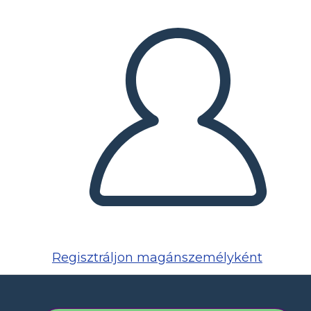
Regisztráljon magánszemélyként