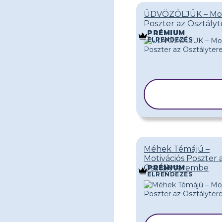
ÜDVÖZÖLJÜK – Mot
Poszter az Osztály
PRÉMIUM
ELRENDEZÉS
SABLON
MÁSOLÁS
Méhek Témájú –
Motivációs Poszter 
Osztályterembe
PRÉMIUM
ELRENDEZÉS