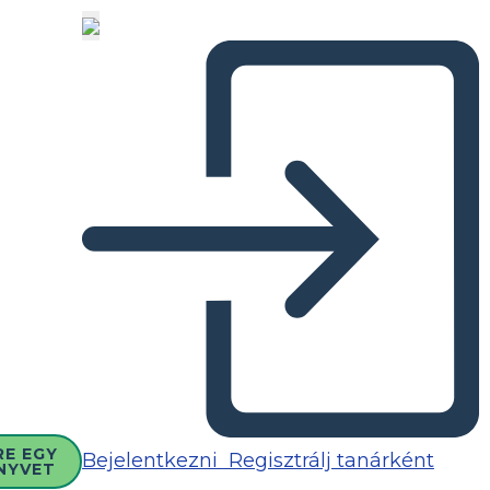
RE EGY
Bejelentkezni
Regisztrálj tanárként
NYVET