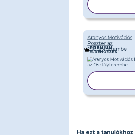
SABLON
MÁSOLÁS
Aranyos Motivációs
Poszter az
PRÉMIUM
Osztályterembe
ELRENDEZÉS
SABLON
MÁSOLÁSA
Ha ezt a tanulókhoz 