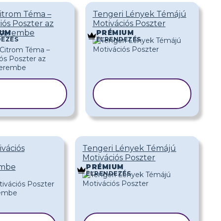
itrom Téma –
Tengeri Lények Témájú
iós Poszter az
Motivációs Poszter
yterembe
IUM
PRÉMIUM
DEZÉS
ELRENDEZÉS
SABLON
SABLON
ÁSOLÁSA
MÁSOLÁSA
vációs
Tengeri Lények Témájú
Motivációs Poszter
embe
PRÉMIUM
ELRENDEZÉS