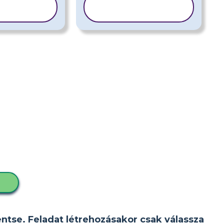
BLON
SABLON
OLÁSA
MÁSOLÁSA
D
entse. Feladat létrehozásakor csak válassza