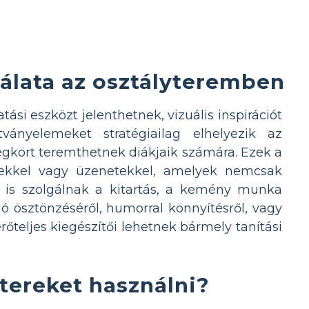
álata az osztályteremben
ási eszközt jelenthetnek, vizuális inspirációt
ányelemeket stratégiailag elhelyezik az
gkört teremthetnek diákjaik számára. Ezek a
tekkel vagy üzenetekkel, amelyek nemcsak
 is szolgálnak a kitartás, a kemény munka
ó ösztönzéséről, humorral könnyítésről, vagy
őteljes kiegészítői lehetnek bármely tanítási
tereket használni?