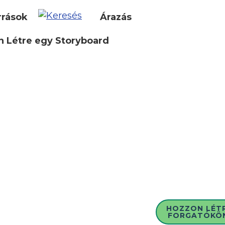
rrások
Árazás
 Létre egy Storyboard
HOZZON LÉT
FORGATÓKÖ