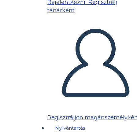
Bejelentkezni
Regisztrálj
tanárként
Regisztráljon magánszemélykén
Nyilvántartás