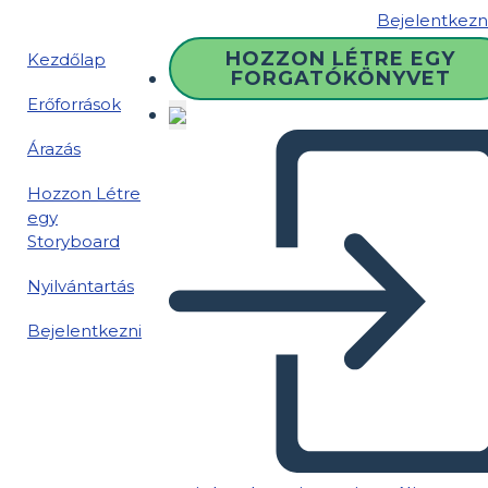
Bejelentkezn
HOZZON LÉTRE EGY
Kezdőlap
FORGATÓKÖNYVET
Erőforrások
Árazás
Hozzon Létre
egy
Storyboard
Nyilvántartás
Bejelentkezni