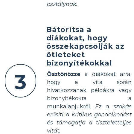
osztálynak.
Bátorítsa a
diákokat, hogy
összekapcsolják az
ötleteket
bizonyítékokkal
3
Ösztönözze
a diákokat arra,
hogy a vita során
hivatkozzanak példákra vagy
bizonyítékokra a
munkalapjukról.
Ez a szokás
erősíti a kritikus gondolkodást
és támogatja a tiszteletteljes
vitát.