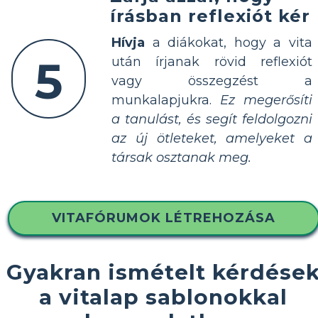
írásban reflexiót kér
Hívja
a diákokat, hogy a vita
5
után írjanak rövid reflexiót
vagy összegzést a
munkalapjukra.
Ez megerősíti
a tanulást, és segít feldolgozni
az új ötleteket, amelyeket a
társak osztanak meg.
VITAFÓRUMOK LÉTREHOZÁSA
Gyakran ismételt kérdése
a vitalap sablonokkal