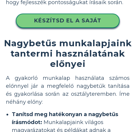
hogy fejlesszék pontosságukat írásaik során.
KÉSZÍTSD EL A SAJÁT
Nagybetűs munkalapjaink
tantermi használatának
előnyei
A gyakorló munkalap használata számos
előnnyel jár a megfelelő nagybetűk tanítása
és gyakorlása során az osztályteremben. Íme
néhány előny:
Tanítsd meg hatékonyan a nagybetűs
írásmódot:
Munkalapjaink világos
magyarázatokat és példákat adnak a