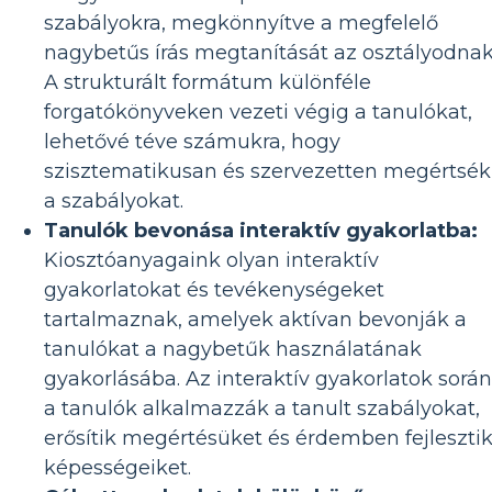
szabályokra, megkönnyítve a megfelelő
nagybetűs írás megtanítását az osztályodnak
A strukturált formátum különféle
forgatókönyveken vezeti végig a tanulókat,
lehetővé téve számukra, hogy
szisztematikusan és szervezetten megértsék
a szabályokat.
Tanulók bevonása interaktív gyakorlatba:
Kiosztóanyagaink olyan interaktív
gyakorlatokat és tevékenységeket
tartalmaznak, amelyek aktívan bevonják a
tanulókat a nagybetűk használatának
gyakorlásába. Az interaktív gyakorlatok során
a tanulók alkalmazzák a tanult szabályokat,
erősítik megértésüket és érdemben fejleszti
képességeiket.