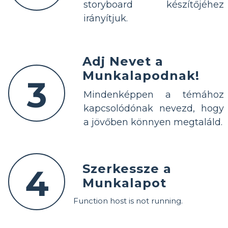
storyboard készítőjéhez
irányítjuk.
Adj Nevet a
Munkalapodnak!
3
Mindenképpen a témához
kapcsolódónak nevezd, hogy
a jövőben könnyen megtaláld.
Szerkessze a
4
Munkalapot
Function host is not running.