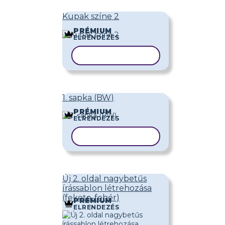
Kupak színe 2
PRÉMIUM
ELRENDEZÉS
SABLON MÁSOLÁSA
1. sapka (BW)
PRÉMIUM
ELRENDEZÉS
SABLON MÁSOLÁSA
Új 2. oldal nagybetűs
írássablon létrehozása
(fekete-fehér)
PRÉMIUM
ELRENDEZÉS