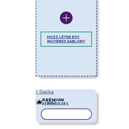
HOZZ LÉTRE EGY
INGYENES SABLONT
1. Sapka
PRÉMIUM
ELRENDEZÉS
SABLON MÁSOLÁSA