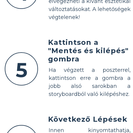
elvégezheti a kívánt esztétikai
változtatásokat. A lehetőségek
végtelenek!
Kattintson a
"Mentés és kilépés"
gombra
5
Ha végzett a poszterrel,
kattintson erre a gombra a
jobb alsó sarokban a
storyboardból való kilépéshez.
Következő Lépések
Innen kinyomtathatja,