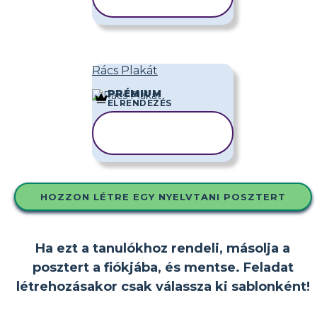
MÁSOLÁSA
Rács Plakát
PRÉMIUM
ELRENDEZÉS
SABLON
MÁSOLÁSA
HOZZON LÉTRE EGY NYELVTANI POSZTERT
Ha ezt a tanulókhoz rendeli, másolja a
posztert a fiókjába, és mentse. Feladat
létrehozásakor csak válassza ki sablonként!