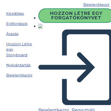
Bejelentkezni
HOZZON LÉTRE EGY
Kezdőlap
FORGATÓKÖNYVET
Erőforrások
Árazás
Hozzon Létre
egy
Storyboard
Nyilvántartás
Bejelentkezni
Bejelentkezni
Regisztrálj