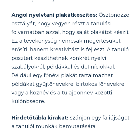
Angol nyelvtani plakátkészítés:
Ösztönözz
osztályát, hogy vegyen részt a tanulási
folyamatban azzal, hogy saját plakátot készít
Ez a tevékenység nemcsak megértésüket
erősíti, hanem kreativitást is fejleszt. A tanul
posztert készíthetnek konkrét nyelvi
szabályokról, példákkal és definíciókkal.
Például egy főnévi plakát tartalmazhat
példákat gyűjtőnevekre, birtokos főnevekre
vagy a köznév és a tulajdonnév közötti
különbségre.
Hirdetőtábla kirakat:
szánjon egy faliújságo
a tanulói munkák bemutatására.