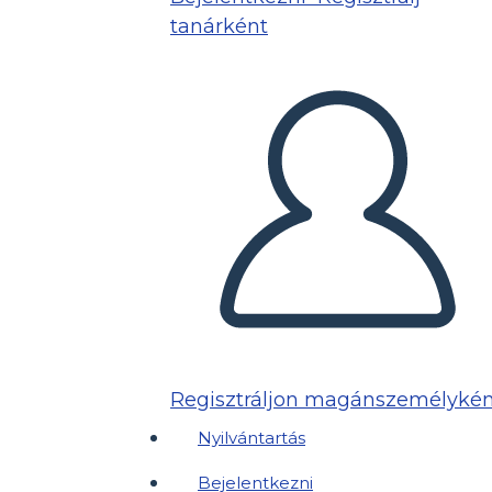
tanárként
Regisztráljon magánszemélykén
Nyilvántartás
Bejelentkezni