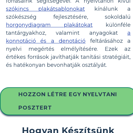
forrásaink segítségével. A nyelvtanon kívül
szókincs plakátsablonokat
kínálunk a
szókészség fejlesztésére, sokoldalú
horgonydiagram plakátokat
különféle
tantárgyakhoz, valamint anyagokat
a
konnotáció és a denotáció
feltárásához a
nyelvi megértés elmélyítésére. Ezek az
értékes források javíthatják tanítási stratégiáit,
és hatékonyan bevonhatják osztályát.
HOZZON LÉTRE EGY NYELVTANI
POSZTERT
Hogyan Készítsünk