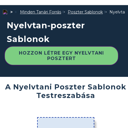
Minden Tanári Forrás
Poszter Sablonok
Nyelvtan
Nyelvtan-poszter
Sablonok
HOZZON LÉTRE EGY NYELVTANI
POSZTERT
A Nyelvtani Poszter Sablonok
Testreszabása