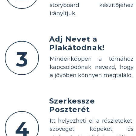
storyboard készítőjéhez
irányítjuk.
Adj Nevet a
Plakátodnak!
3
Mindenképpen a témához
kapcsolódónak nevezd, hogy
a jövőben könnyen megtaláld.
Szerkessze
Poszterét
4
Itt helyezheti el a részleteket,
szöveget, képeket, és