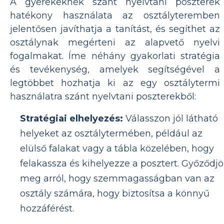
A gyerekeknek szánt nyelvtani poszterek
hatékony használata az osztályteremben
jelentősen javíthatja a tanítást, és segíthet az
osztálynak megérteni az alapvető nyelvi
fogalmakat. Íme néhány gyakorlati stratégia
és tevékenység, amelyek segítségével a
legtöbbet hozhatja ki az egy osztálytermi
használatra szánt nyelvtani poszterekből:
Stratégiai elhelyezés:
Válasszon jól látható
helyeket az osztálytermében, például az
elülső falakat vagy a tábla közelében, hogy
felakassza és kihelyezze a posztert. Győződj
meg arról, hogy szemmagasságban van az
osztály számára, hogy biztosítsa a könnyű
hozzáférést.