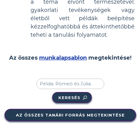
a téma elvont természetével;
gyakorlati tevékenységek vagy
életből vett példák beépítése
kézzelfoghatóbbá és áttekinthetőbbé
teheti a tanulási folyamatot.
Az összes
munkalapsablon
megtekintése!
KERESÉS
AZ ÖSSZES TANÁRI FORRÁS MEGTEKINTÉSE