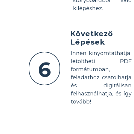
storyboardból való
kilépéshez.
Következő
Lépések
Innen kinyomtathatja,
6
letöltheti PDF
formátumban,
feladathoz csatolhatja
és digitálisan
felhasználhatja, és így
tovább!