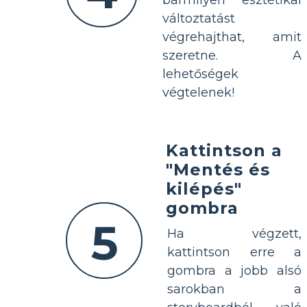
bármilyen esztétikai
változtatást
végrehajthat, amit
szeretne. A
lehetőségek
végtelenek!
Kattintson a
"Mentés és
kilépés"
gombra
5
Ha végzett,
kattintson erre a
gombra a jobb alsó
sarokban a