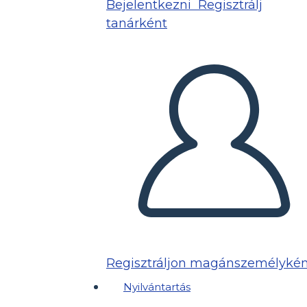
Bejelentkezni
Regisztrálj
tanárként
Regisztráljon magánszemélykén
Nyilvántartás