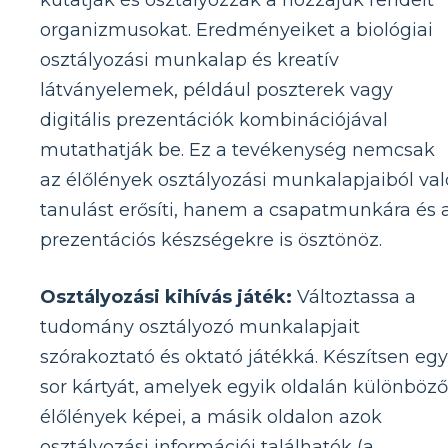
kutatják és osztályozzák a hozzájuk rendelt
organizmusokat. Eredményeiket a biológiai
osztályozási munkalap és kreatív
látványelemek, például poszterek vagy
digitális prezentációk kombinációjával
mutathatják be. Ez a tevékenység nemcsak
az élőlények osztályozási munkalapjaiból val
tanulást erősíti, hanem a csapatmunkára és 
prezentációs készségekre is ösztönöz.
Osztályozási kihívás játék:
Változtassa a
tudomány osztályozó munkalapjait
szórakoztató és oktató játékká. Készítsen egy
sor kártyát, amelyek egyik oldalán különböző
élőlények képei, a másik oldalon azok
osztályozási információi találhatók (a