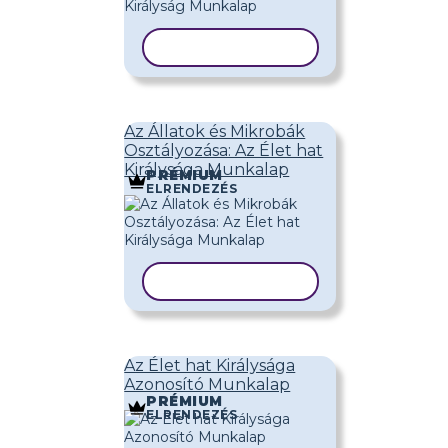
SABLON MÁSOLÁSA
Az Állatok és Mikrobák
Osztályozása: Az Élet hat
Királysága Munkalap
PRÉMIUM
ELRENDEZÉS
SABLON MÁSOLÁSA
Az Élet hat Királysága
Azonosító Munkalap
PRÉMIUM
ELRENDEZÉS