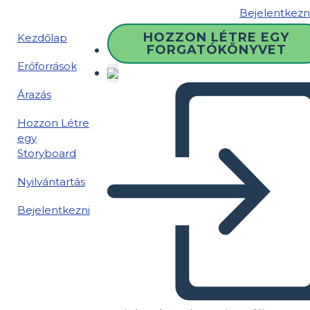
Bejelentkezn
HOZZON LÉTRE EGY
Kezdőlap
FORGATÓKÖNYVET
Erőforrások
Árazás
Hozzon Létre
egy
Storyboard
Nyilvántartás
Bejelentkezni