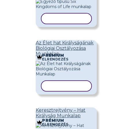
SABLON MÁSOLÁSA
Az Élet hat Királyságának
Biológiai Osztályozása
Munkalap
PRÉMIUM
ELRENDEZÉS
SABLON MÁSOLÁSA
Keresztrejtvény – Hat
Királyság Munkalap
PRÉMIUM
ELRENDEZÉS