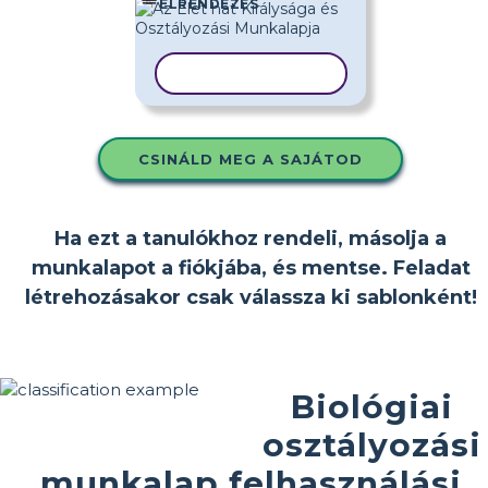
ELRENDEZÉS
SABLON MÁSOLÁSA
CSINÁLD MEG A SAJÁTOD
Ha ezt a tanulókhoz rendeli, másolja a
munkalapot a fiókjába, és mentse. Feladat
létrehozásakor csak válassza ki sablonként!
Biológiai
osztályozási
munkalap felhasználási