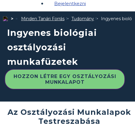
Bejelentkezni
Minden Tanári Forrás
Tudomány
Ingyenes biológ
Ingyenes biológiai
osztályozási
munkafüzetek
HOZZON LÉTRE EGY OSZTÁLYOZÁSI
MUNKALAPOT
Az Osztályozási Munkalapok
Testreszabása