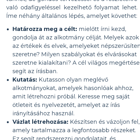
való odafigyeléssel kezelhető folyamat lehet.
Íme néhány általános lépés, amelyet követhet:
Határozza meg a célt:
mielőtt írni kezd,
gondolja át az alkotmány célját. Melyek azok
az értékek és elvek, amelyeket népszerűsíten
szeretne? Milyen szabályokat és elvárásokat
szeretne kialakítani? A cél világos megértése
segít az írásban.
Kutatás:
Kutasson olyan meglévő
alkotmányokat, amelyek hasonlóak ahhoz,
amit létrehozni próbál. Keresse meg saját
ötleteit és nyelvezetét, amelyet az írás
irányításához használ.
Vázlat létrehozása:
Készítsen és vázoljon fel,
amely tartalmazza a legfontosabb részeket.
Ez segít rendszerezni gondolatait, és