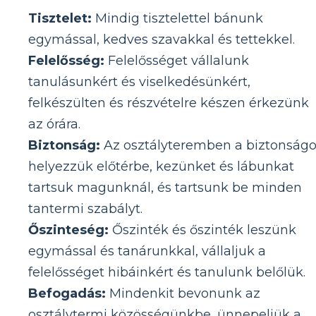
Tisztelet:
Mindig tisztelettel bánunk
egymással, kedves szavakkal és tettekkel.
Felelősség:
Felelősséget vállalunk
tanulásunkért és viselkedésünkért,
felkészülten és részvételre készen érkezünk
az órára.
Biztonság:
Az osztályteremben a biztonságo
helyezzük előtérbe, kezünket és lábunkat
tartsuk magunknál, és tartsunk be minden
tantermi szabályt.
Őszinteség:
Őszinték és őszinték leszünk
egymással és tanárunkkal, vállaljuk a
felelősséget hibáinkért és tanulunk belőlük.
Befogadás:
Mindenkit bevonunk az
osztálytermi közösségünkbe, ünnepeljük a