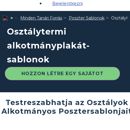
Bejelentkezni
Minden Tanári Forrás
Poszter Sablonok
Osztályt
Osztálytermi
alkotmányplakát-
sablonok
HOZZON LÉTRE EGY SAJÁTOT
Testreszabhatja az Osztályok
Alkotmányos Posztersablonjai