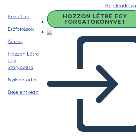
Bejelentkezn
HOZZON LÉTRE EGY
Kezdőlap
FORGATÓKÖNYVET
Erőforrások
Árazás
Hozzon Létre
egy
Storyboard
Nyilvántartás
Bejelentkezni