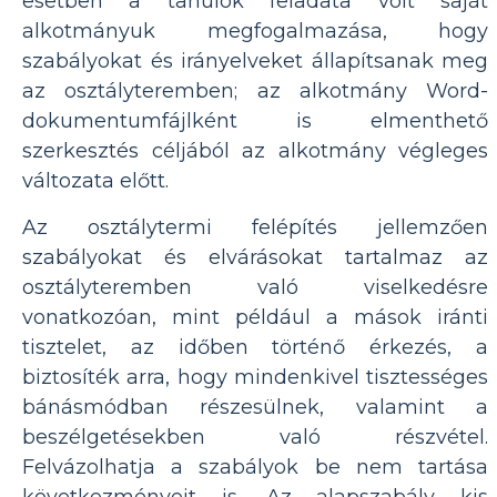
esetben a tanulók feladata volt saját
alkotmányuk megfogalmazása, hogy
szabályokat és irányelveket állapítsanak meg
az osztályteremben; az alkotmány Word-
dokumentumfájlként is elmenthető
szerkesztés céljából az alkotmány végleges
változata előtt.
Az osztálytermi felépítés jellemzően
szabályokat és elvárásokat tartalmaz az
osztályteremben való viselkedésre
vonatkozóan, mint például a mások iránti
tisztelet, az időben történő érkezés, a
biztosíték arra, hogy mindenkivel tisztességes
bánásmódban részesülnek, valamint a
beszélgetésekben való részvétel.
Felvázolhatja a szabályok be nem tartása
következményeit is. Az alapszabály kis