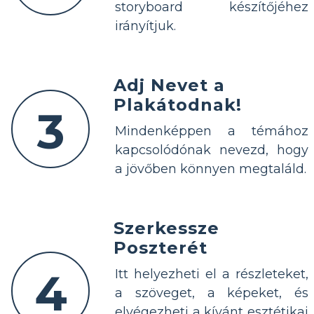
storyboard készítőjéhez
irányítjuk.
Adj Nevet a
Plakátodnak!
3
Mindenképpen a témához
kapcsolódónak nevezd, hogy
a jövőben könnyen megtaláld.
Szerkessze
Poszterét
4
Itt helyezheti el a részleteket,
a szöveget, a képeket, és
elvégezheti a kívánt esztétikai