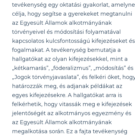
tevékenység egy oktatási gyakorlat, amelyn
célja, hogy segítse a gyerekeket megtanulni
az Egyesült Államok alkotmányának
törvényeivel és módosítási folyamatával
kapcsolatos kulcsfontosságú kifejezéseket és
fogalmakat. A tevékenység bemutatja a
hallgatókat az olyan kifejezésekkel, mint a
„kétkamarás”, „föderalizmus”, „módosítás” és
„Jogok törvényjavaslata”, és felkéri őket, hog
határozzák meg, és adjanak példákat az
egyes kifejezésekre. A hallgatókat arra is
felkérhetik, hogy vitassák meg e kifejezések
jelentőségét az alkotmányos egyezmény és
az Egyesült Államok alkotmányának
megalkotása során. Ez a fajta tevékenység