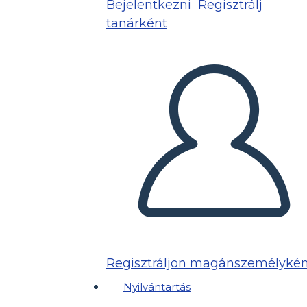
Bejelentkezni
Regisztrálj
tanárként
Regisztráljon magánszemélykén
Nyilvántartás