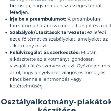
biztosítja, hogy minden szükséges témát
lefedjen.
Írja be a preambulumot:
A preambulum
formátuma határozza meg a hangot és a célt
Szabályok/Utasítások tervezete:
ez lefedi
azt a fő témát és szabályokat, amelyeket az
alkotmány rögzít.
Felülvizsgálat és szerkesztés:
Miután
elkészítette az alkotmányt, gondosan
vizsgálja át és szerkessze azt. Győződjön me
arról, hogy a nyelvezet világos és tömör, és
nincs benne ellentmondás vagy
kétértelműség.
Osztályalkotmány-plakáto
készítése