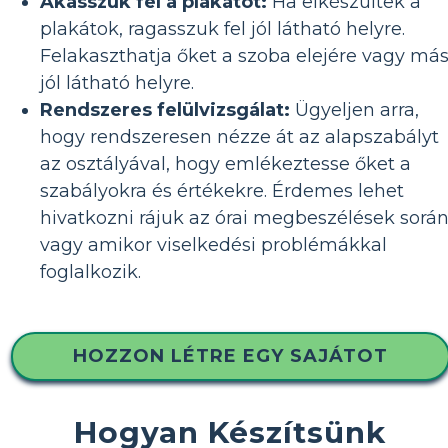
Akasszuk fel a plakátot:
Ha elkészültek a
plakátok, ragasszuk fel jól látható helyre.
Felakaszthatja őket a szoba elejére vagy má
jól látható helyre.
Rendszeres felülvizsgálat:
Ügyeljen arra,
hogy rendszeresen nézze át az alapszabályt
az osztályával, hogy emlékeztesse őket a
szabályokra és értékekre. Érdemes lehet
hivatkozni rájuk az órai megbeszélések során
vagy amikor viselkedési problémákkal
foglalkozik.
HOZZON LÉTRE EGY SAJÁTOT
Hogyan Készítsünk