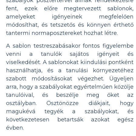
szabályok posztertervei állnak rendelkezésre
fent, ezek előre megtervezett sablonok,
amelyeket igényeinek megfelelően
módosíthat, és tetszetős és könnyen érthető
tantermi normaposztereket hozhat létre.
A sablon testreszabásakor fontos figyelembe
venni a tanulók sajátos igényeit és
viselkedését. A sablonokat kiindulási pontként
használhatja, és a tanulási környezetéhez
szabott módosításokat végezhet. Ügyeljen
arra, hogy a szabályokat egyértelműen közölje
tanulóival, és beszélje meg őket az
osztályban. Ösztönözze diákjait, hogy
magukévá tegyék a szabályokat, és
következetesen betartsák azokat egész
évben.