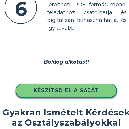
6
letöltheti PDF formátumban,
feladathoz csatolhatja és
digitálisan felhasználhatja, és
így tovább!
Boldog alkotást!
KÉSZÍTSD EL A SAJÁT
Gyakran Ismételt Kérdése
az Osztályszabályokkal