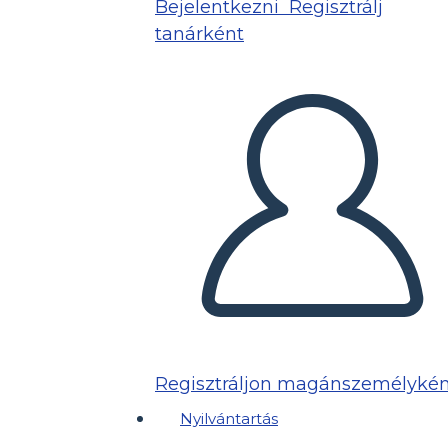
Bejelentkezni
Regisztrálj
tanárként
Regisztráljon magánszemélykén
Nyilvántartás