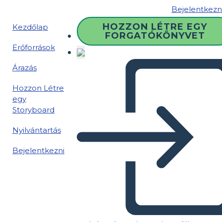
Bejelentkezn
HOZZON LÉTRE EGY
Kezdőlap
FORGATÓKÖNYVET
Erőforrások
Árazás
Hozzon Létre
egy
Storyboard
Nyilvántartás
Bejelentkezni