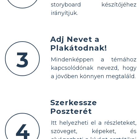
storyboard készítőjéhez
irányítjuk.
Adj Nevet a
Plakátodnak!
3
Mindenképpen a témához
kapcsolódónak nevezd, hogy
a jövőben könnyen megtaláld.
Szerkessze
Poszterét
4
Itt helyezheti el a részleteket,
szöveget, képeket, és