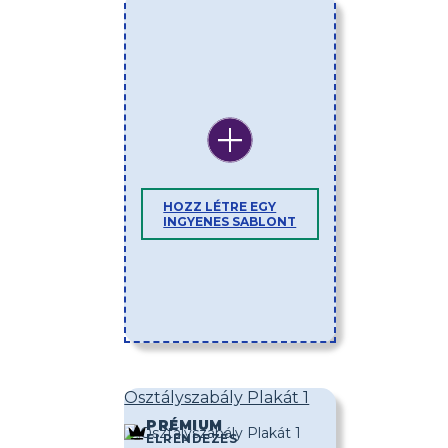
HOZZ LÉTRE EGY
INGYENES SABLONT
Osztályszabály Plakát 1
PRÉMIUM
ELRENDEZÉS