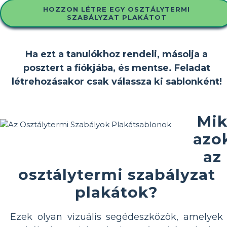
HOZZON LÉTRE EGY OSZTÁLYTERMI
SZABÁLYZAT PLAKÁTOT
Ha ezt a tanulókhoz rendeli, másolja a
posztert a fiókjába, és mentse. Feladat
létrehozásakor csak válassza ki sablonként!
Mi
azo
az
osztálytermi szabályzat
plakátok?
Ezek olyan vizuális segédeszközök, amelyek