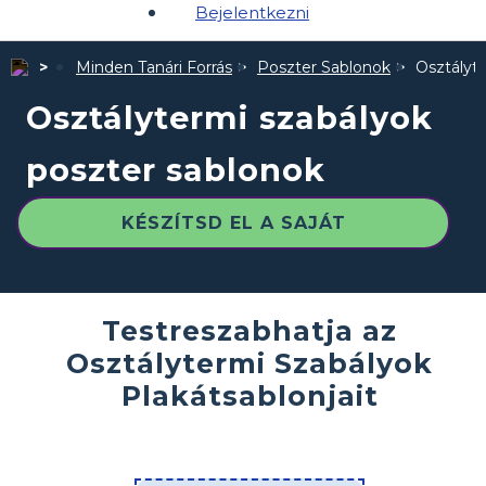
Bejelentkezni
Minden Tanári Forrás
Poszter Sablonok
Osztályt
Osztálytermi szabályok
poszter sablonok
KÉSZÍTSD EL A SAJÁT
Testreszabhatja az
Osztálytermi Szabályok
Plakátsablonjait