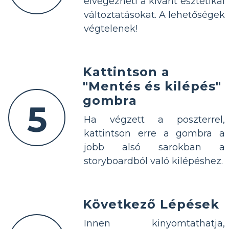
elvégezheti a kívánt esztétikai
változtatásokat. A lehetőségek
végtelenek!
Kattintson a
"Mentés és kilépés"
gombra
5
Ha végzett a poszterrel,
kattintson erre a gombra a
jobb alsó sarokban a
storyboardból való kilépéshez.
Következő Lépések
Innen kinyomtathatja,