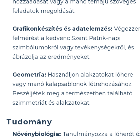
hozzáadását vagy a manó témájú szöveges
feladatok megoldását.
Grafikonkészítés és adatelemzés:
Végezze
felmérést a kedvenc Szent Patrik-napi
szimbólumokról vagy tevékenységekről, és
ábrázolja az eredményeket.
Geometria:
Használjon alakzatokat lóhere
vagy manó kalapsablonok létrehozásához.
Beszéljétek meg a természetben található
szimmetriát és alakzatokat.
Tudomány
Növénybiológia:
Tanulmányozza a lóherét é