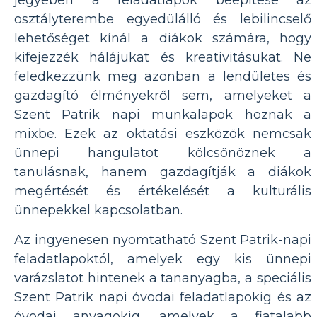
jegyében a feladatlapok beépítése az
osztályterembe egyedülálló és lebilincselő
lehetőséget kínál a diákok számára, hogy
kifejezzék hálájukat és kreativitásukat. Ne
feledkezzünk meg azonban a lendületes és
gazdagító élményekről sem, amelyeket a
Szent Patrik napi munkalapok hoznak a
mixbe. Ezek az oktatási eszközök nemcsak
ünnepi hangulatot kölcsönöznek a
tanulásnak, hanem gazdagítják a diákok
megértését és értékelését a kulturális
ünnepekkel kapcsolatban.
Az ingyenesen nyomtatható Szent Patrik-napi
feladatlapoktól, amelyek egy kis ünnepi
varázslatot hintenek a tananyagba, a speciális
Szent Patrik napi óvodai feladatlapokig és az
óvodai anyagokig, amelyek a fiatalabb