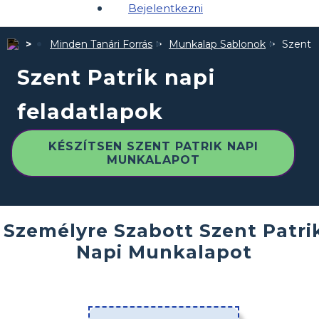
Bejelentkezni
Minden Tanári Forrás
Munkalap Sablonok
Szent P
Szent Patrik napi
feladatlapok
KÉSZÍTSEN SZENT PATRIK NAPI
MUNKALAPOT
Személyre Szabott Szent Patri
Napi Munkalapot