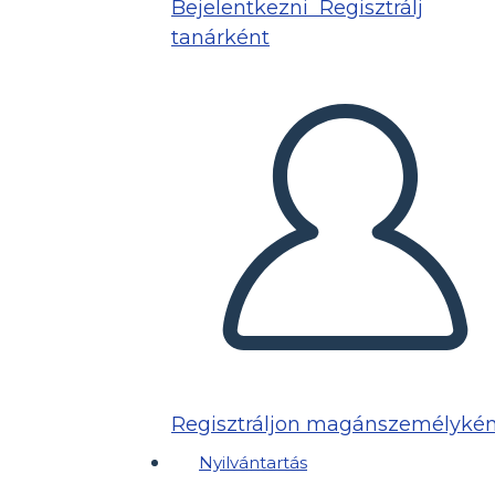
Bejelentkezni
Regisztrálj
tanárként
Regisztráljon magánszemélykén
Nyilvántartás