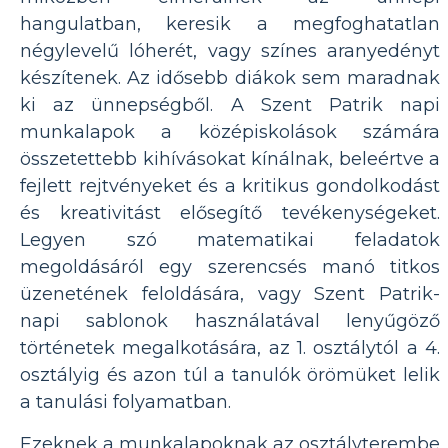
hangulatban, keresik a megfoghatatlan
négylevelű lóherét, vagy színes aranyedényt
készítenek. Az idősebb diákok sem maradnak
ki az ünnepségből. A Szent Patrik napi
munkalapok a középiskolások számára
összetettebb kihívásokat kínálnak, beleértve a
fejlett rejtvényeket és a kritikus gondolkodást
és kreativitást elősegítő tevékenységeket.
Legyen szó matematikai feladatok
megoldásáról egy szerencsés manó titkos
üzenetének feloldására, vagy Szent Patrik-
napi sablonok használatával lenyűgöző
történetek megalkotására, az 1. osztálytól a 4.
osztályig és azon túl a tanulók örömüket lelik
a tanulási folyamatban.
Ezeknek a munkalapoknak az osztályterembe