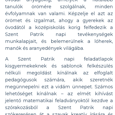
tanulók örömére szolgálnak, minden
évfolyamnak van valami. Képzelje el azt az
örömet és izgalmat, ahogy a gyerekek az
óvodától a középiskolás korig felfedezik a
Szent Patrik napi tevékenységek
munkalapjait, és belemerülnek a lóherek,
manók és aranyedények világába.
A Szent Patrik napi feladatlapok
kisgyermekeknek és sablonok felkészülés
nélküli megoldást kínálnak az elfoglalt
pedagógusok számára, akik szeretnék
megünnepelni ezt a vidám ünnepet. Számos
lehetőséget kínálnak – az elmét kihívást
jelentő matematikai feladványoktól kezdve a
szórakozásból a Szent Patrik napi
szókeresésen át a szavak kreatív írására és