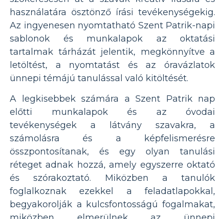
használatára ösztönző írási tevékenységekig.
Az ingyenesen nyomtatható Szent Patrik-napi
sablonok és munkalapok az oktatási
tartalmak tárházát jelentik, megkönnyítve a
letöltést, a nyomtatást és az óravázlatok
ünnepi témájú tanulással való kitöltését.
A legkisebbek számára a Szent Patrik nap
előtti munkalapok és az óvodai
tevékenységek a látvány szavakra, a
számolásra és a képfelismerésre
összpontosítanak, és egy olyan tanulási
réteget adnak hozzá, amely egyszerre oktató
és szórakoztató. Miközben a tanulók
foglalkoznak ezekkel a feladatlapokkal,
begyakorolják a kulcsfontosságú fogalmakat,
miközben elmerülnek az ünnepi