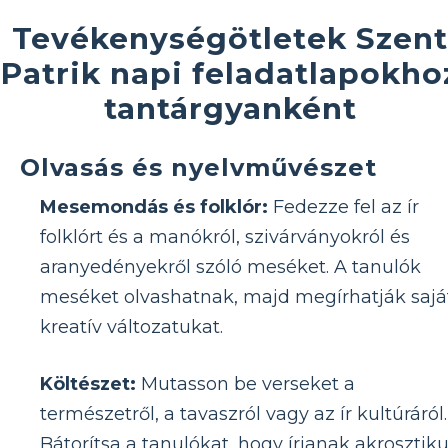
Tevékenységötletek Szent
Patrik napi feladatlapokho
tantárgyanként
Olvasás és nyelvművészet
Mesemondás és folklór:
Fedezze fel az ír
folklórt és a manókról, szivárványokról és
aranyedényekről szóló meséket. A tanulók
meséket olvashatnak, majd megírhatják sajá
kreatív változatukat.
Költészet:
Mutasson be verseket a
természetről, a tavaszról vagy az ír kultúráról.
Bátorítsa a tanulókat, hogy írjanak akrosztik