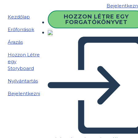
Bejelentkezn
HOZZON LÉTRE EGY
Kezdőlap
FORGATÓKÖNYVET
Erőforrások
Árazás
Hozzon Létre
egy
Storyboard
Nyilvántartás
Bejelentkezni