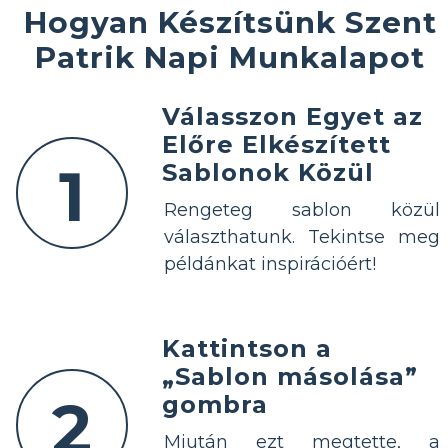
Hogyan Készítsünk Szent
Patrik Napi Munkalapot
Válasszon Egyet az
Előre Elkészített
1
Sablonok Közül
Rengeteg sablon közül
választhatunk. Tekintse meg
példánkat inspirációért!
Kattintson a
„Sablon másolása”
2
gombra
Miután ezt megtette, a