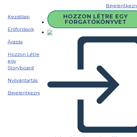
Bejelentkezn
HOZZON LÉTRE EGY
Kezdőlap
FORGATÓKÖNYVET
Erőforrások
Árazás
Hozzon Létre
egy
Storyboard
Nyilvántartás
Bejelentkezni