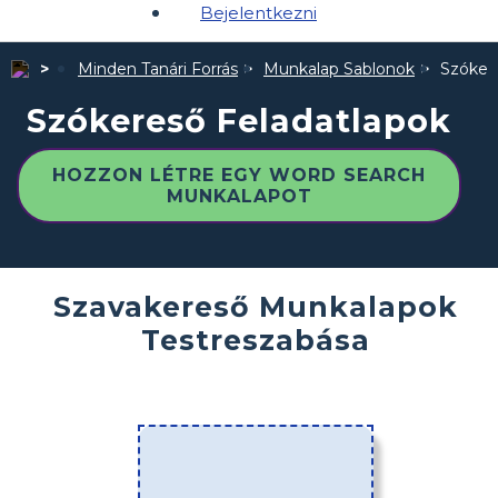
Bejelentkezni
Minden Tanári Forrás
Munkalap Sablonok
Szóker
Szókereső Feladatlapok
HOZZON LÉTRE EGY WORD SEARCH
MUNKALAPOT
Szavakereső Munkalapok
Testreszabása