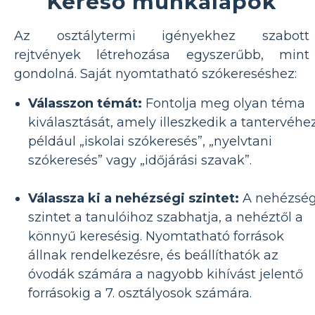
Kereső munkalapok
Az osztálytermi igényekhez szabott
rejtvények létrehozása egyszerűbb, mint
gondolná. Saját nyomtatható szókereséshez:
Válasszon témát:
Fontolja meg olyan téma
kiválasztását, amely illeszkedik a tantervéhez
például „iskolai szókeresés”, „nyelvtani
szókeresés” vagy „időjárási szavak”.
Válassza ki a nehézségi szintet:
A nehézség
szintet a tanulóihoz szabhatja, a nehéztől a
könnyű keresésig. Nyomtatható források
állnak rendelkezésre, és beállíthatók az
óvodák számára a nagyobb kihívást jelentő
forrásokig a 7. osztályosok számára.