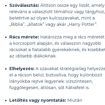
Szóválasztás:
Állítson össze egy listát, amely
releváns a választott témához vagy tárgyhoz,
beleértve az olyan kulcsszavakat, mint a
„Biblia”, „állatok” vagy akár „Harry Potter”.
Rács mérete:
Határozza meg a rács méretét
a korcsoport alapján, és válasszon nagyobb
rácsokat a fiatalabb gyerekeknek, és kisebbe
az idősebb diákoknak.
Elhelyezés:
A szavakat stratégiailag helyezz
el a rácson belül, biztosítva, hogy különböző
irányokba rejtve legyenek: vízszintesen,
függőlegesen, átlósan, sőt hátrafelé is.
Letöltés vagy nyomtatás:
Miután