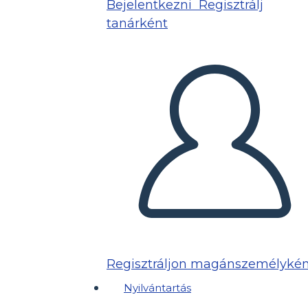
Bejelentkezni
Regisztrálj
tanárként
Regisztráljon magánszemélykén
Nyilvántartás