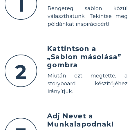
1
Rengeteg sablon közül
választhatunk. Tekintse meg
példánkat inspirációért!
Kattintson a
„Sablon másolása”
2
gombra
Miután ezt megtette, a
storyboard készítőjéhez
irányítjuk.
Adj Nevet a
Munkalapodnak!