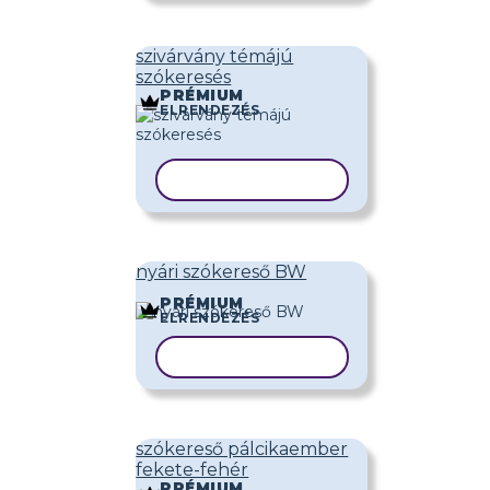
szivárvány témájú
szókeresés
PRÉMIUM
ELRENDEZÉS
SABLON MÁSOLÁSA
nyári szókereső BW
PRÉMIUM
ELRENDEZÉS
SABLON MÁSOLÁSA
szókereső pálcikaember
fekete-fehér
PRÉMIUM