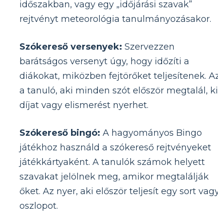
időszakban, vagy egy „időjárási szavak”
rejtvényt meteorológia tanulmányozásakor.
Szókereső versenyek:
Szervezzen
barátságos versenyt úgy, hogy időzíti a
diákokat, miközben fejtörőket teljesítenek. A
a tanuló, aki minden szót először megtalál, k
díjat vagy elismerést nyerhet.
Szókereső bingó:
A hagyományos Bingo
játékhoz használd a szókereső rejtvényeket
játékkártyaként. A tanulók számok helyett
szavakat jelölnek meg, amikor megtalálják
őket. Az nyer, aki először teljesít egy sort vag
oszlopot.