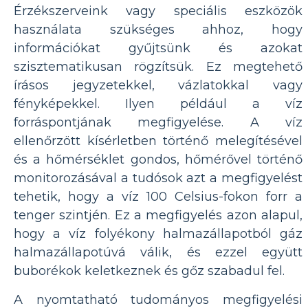
Érzékszerveink vagy speciális eszközök
használata szükséges ahhoz, hogy
információkat gyűjtsünk és azokat
szisztematikusan rögzítsük. Ez megtehető
írásos jegyzetekkel, vázlatokkal vagy
fényképekkel. Ilyen például a víz
forráspontjának megfigyelése. A víz
ellenőrzött kísérletben történő melegítésével
és a hőmérséklet gondos, hőmérővel történő
monitorozásával a tudósok azt a megfigyelést
tehetik, hogy a víz 100 Celsius-fokon forr a
tenger szintjén. Ez a megfigyelés azon alapul,
hogy a víz folyékony halmazállapotból gáz
halmazállapotúvá válik, és ezzel együtt
buborékok keletkeznek és gőz szabadul fel.
A nyomtatható tudományos megfigyelési