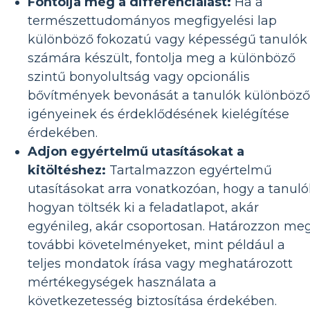
Fontolja meg a differenciálást:
Ha a
természettudományos megfigyelési lap
különböző fokozatú vagy képességű tanulók
számára készült, fontolja meg a különböző
szintű bonyolultság vagy opcionális
bővítmények bevonását a tanulók különböző
igényeinek és érdeklődésének kielégítése
érdekében.
Adjon egyértelmű utasításokat a
kitöltéshez:
Tartalmazzon egyértelmű
utasításokat arra vonatkozóan, hogy a tanuló
hogyan töltsék ki a feladatlapot, akár
egyénileg, akár csoportosan. Határozzon me
további követelményeket, mint például a
teljes mondatok írása vagy meghatározott
mértékegységek használata a
következetesség biztosítása érdekében.