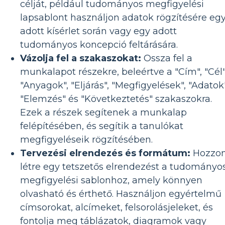
célját, például tudományos megfigyelési
lapsablont használjon adatok rögzítésére eg
adott kísérlet során vagy egy adott
tudományos koncepció feltárására.
Vázolja fel a szakaszokat:
Ossza fel a
munkalapot részekre, beleértve a "Cím", "Cél"
"Anyagok", "Eljárás", "Megfigyelések", "Adatok"
"Elemzés" és "Következtetés" szakaszokra.
Ezek a részek segítenek a munkalap
felépítésében, és segítik a tanulókat
megfigyeléseik rögzítésében.
Tervezési elrendezés és formátum:
Hozzo
létre egy tetszetős elrendezést a tudományo
megfigyelési sablonhoz, amely könnyen
olvasható és érthető. Használjon egyértelmű
címsorokat, alcímeket, felsorolásjeleket, és
fontolja meg táblázatok, diagramok vagy