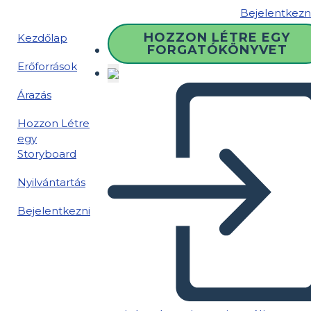
Bejelentkezn
HOZZON LÉTRE EGY
Kezdőlap
FORGATÓKÖNYVET
Erőforrások
Árazás
Hozzon Létre
egy
Storyboard
Nyilvántartás
Bejelentkezni