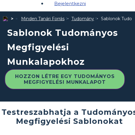
Bejelentkezni
Minden Tanári Forrás
Tudomány
Sablonok Tudom
Sablonok Tudományos
Megfigyelési
Munkalapokhoz
HOZZON LÉTRE EGY TUDOMÁNYOS
MEGFIGYELÉSI MUNKALAPOT
Testreszabhatja a Tudományo
Megfigyelési Sablonokat