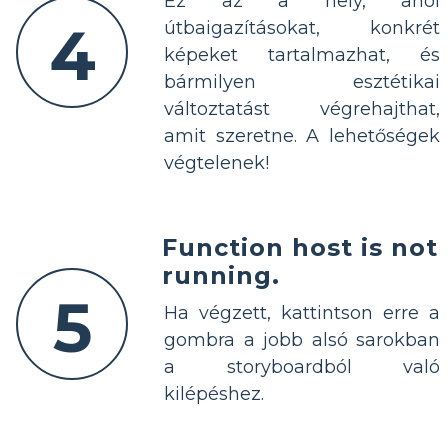
Ez az a hely, ahol
4
útbaigazításokat, konkrét
képeket tartalmazhat, és
bármilyen esztétikai
változtatást végrehajthat,
amit szeretne. A lehetőségek
végtelenek!
Function host is not
running.
5
Ha végzett, kattintson erre a
gombra a jobb alsó sarokban
a storyboardból való
kilépéshez.