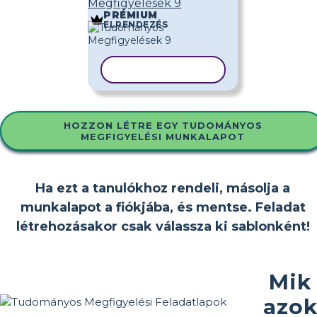
Megfigyelések 9
PRÉMIUM
ELRENDEZÉS
SABLON MÁSOLÁSA
HOZZON LÉTRE EGY TUDOMÁNYOS
MEGFIGYELÉSI MUNKALAPOT
Ha ezt a tanulókhoz rendeli, másolja a
munkalapot a fiókjába, és mentse. Feladat
létrehozásakor csak válassza ki sablonként!
Mik
azo