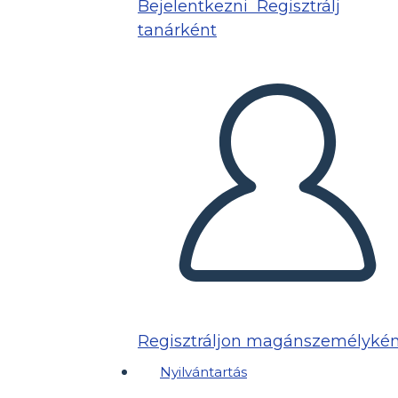
Bejelentkezni
Regisztrálj
tanárként
Regisztráljon magánszemélykén
Nyilvántartás