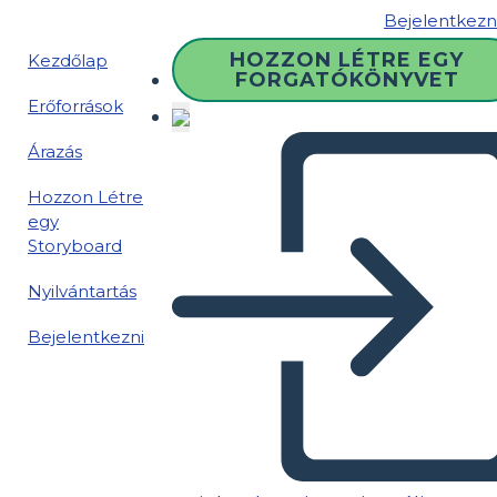
Bejelentkezn
HOZZON LÉTRE EGY
Kezdőlap
FORGATÓKÖNYVET
Erőforrások
Árazás
Hozzon Létre
egy
Storyboard
Nyilvántartás
Bejelentkezni