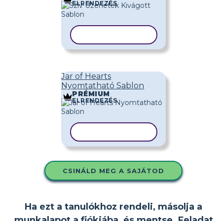
ELRENDEZÉS
SABLON MÁSOLÁSA
Jar of Hearts
Nyomtatható Sablon
PRÉMIUM
ELRENDEZÉS
SABLON MÁSOLÁSA
CSINÁLD MEG A SAJÁTOD
Ha ezt a tanulókhoz rendeli, másolja a
munkalapot a fiókjába, és mentse. Feladat