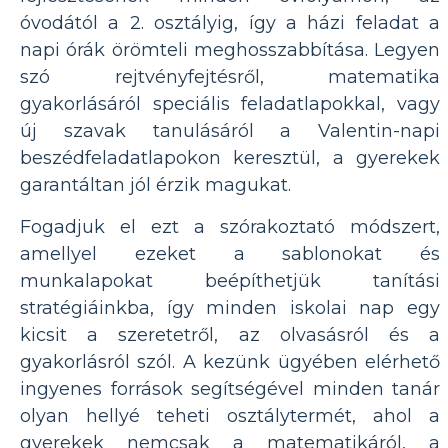
óvodától a 2. osztályig, így a házi feladat a
napi órák örömteli meghosszabbítása. Legyen
szó rejtvényfejtésről, matematika
gyakorlásáról speciális feladatlapokkal, vagy
új szavak tanulásáról a Valentin-napi
beszédfeladatlapokon keresztül, a gyerekek
garantáltan jól érzik magukat.
Fogadjuk el ezt a szórakoztató módszert,
amellyel ezeket a sablonokat és
munkalapokat beépíthetjük tanítási
stratégiáinkba, így minden iskolai nap egy
kicsit a szeretetről, az olvasásról és a
gyakorlásról szól. A kezünk ügyében elérhető
ingyenes források segítségével minden tanár
olyan hellyé teheti osztálytermét, ahol a
gyerekek nemcsak a matematikáról, a