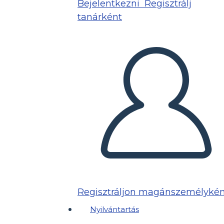
Bejelentkezni
Regisztrálj
tanárként
Regisztráljon magánszemélykén
Nyilvántartás