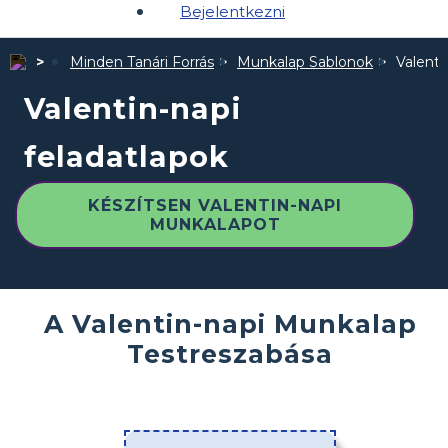
Bejelentkezni
Minden Tanári Forrás
Munkalap Sablonok
Valenti
Valentin-napi
feladatlapok
KÉSZÍTSEN VALENTIN-NAPI
MUNKALAPOT
A Valentin-napi Munkalap
Testreszabása