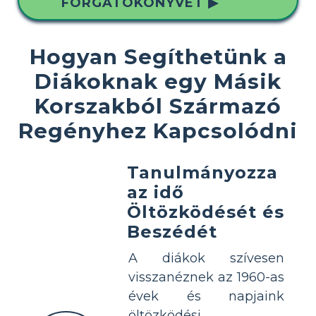
FORGATÓKÖNYVET ▶
Hogyan Segíthetünk a
Diákoknak egy Másik
Korszakból Származó
Regényhez Kapcsolódni
Tanulmányozza
az idő
Öltözködését és
Beszédét
A diákok szívesen
visszanéznek az 1960-as
évek és napjaink
öltözködési