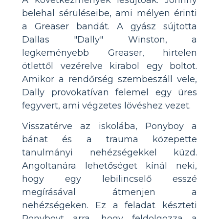
A következmények lesújtóak. Johnny
belehal sérüléseibe, ami mélyen érinti
a Greaser bandát. A gyász sújtotta
Dallas "Dally" Winston, a
legkeményebb Greaser, hirtelen
ötlettől vezérelve kirabol egy boltot.
Amikor a rendőrség szembeszáll vele,
Dally provokatívan felemel egy üres
fegyvert, ami végzetes lövéshez vezet.
Visszatérve az iskolába, Ponyboy a
bánat és a trauma közepette
tanulmányi nehézségekkel küzd.
Angoltanára lehetőséget kínál neki,
hogy egy lebilincselő esszé
megírásával átmenjen a
nehézségeken. Ez a feladat készteti
Ponyboyt arra, hogy feldolgozza a