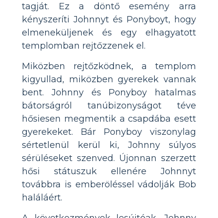
tagját. Ez a döntő esemény arra
kényszeríti Johnnyt és Ponyboyt, hogy
elmeneküljenek és egy elhagyatott
templomban rejtőzzenek el.
Miközben rejtőzködnek, a templom
kigyullad, miközben gyerekek vannak
bent. Johnny és Ponyboy hatalmas
bátorságról tanúbizonyságot téve
hősiesen megmentik a csapdába esett
gyerekeket. Bár Ponyboy viszonylag
sértetlenül kerül ki, Johnny súlyos
sérüléseket szenved. Újonnan szerzett
hősi státuszuk ellenére Johnnyt
továbbra is emberöléssel vádolják Bob
haláláért.