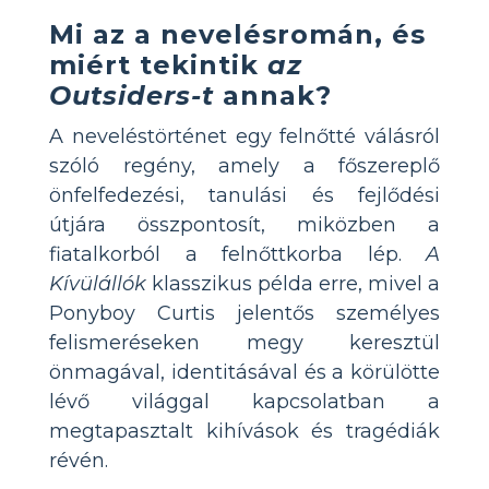
Mi az a nevelésromán, és
miért tekintik
az
Outsiders-t
annak?
A neveléstörténet egy felnőtté válásról
szóló regény, amely a főszereplő
önfelfedezési, tanulási és fejlődési
útjára összpontosít, miközben a
fiatalkorból a felnőttkorba lép.
A
Kívülállók
klasszikus példa erre, mivel a
Ponyboy Curtis jelentős személyes
felismeréseken megy keresztül
önmagával, identitásával és a körülötte
lévő világgal kapcsolatban a
megtapasztalt kihívások és tragédiák
révén.