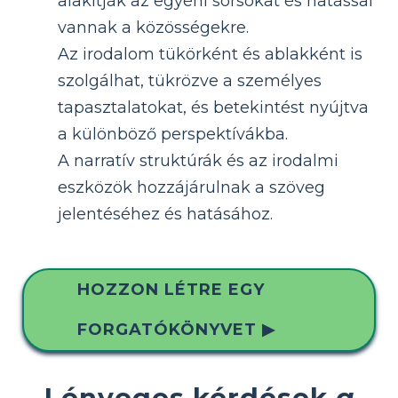
alakítják az egyéni sorsokat és hatással
vannak a közösségekre.
Az irodalom tükörként és ablakként is
szolgálhat, tükrözve a személyes
tapasztalatokat, és betekintést nyújtva
a különböző perspektívákba.
A narratív struktúrák és az irodalmi
eszközök hozzájárulnak a szöveg
jelentéséhez és hatásához.
HOZZON LÉTRE EGY
FORGATÓKÖNYVET ▶
Lényeges kérdések
a