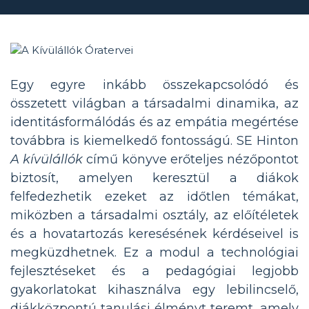
Egy egyre inkább összekapcsolódó és
összetett világban a társadalmi dinamika, az
identitásformálódás és az empátia megértése
továbbra is kiemelkedő fontosságú. SE Hinton
A kívülállók
című könyve erőteljes nézőpontot
biztosít, amelyen keresztül a diákok
felfedezhetik ezeket az időtlen témákat,
miközben a társadalmi osztály, az előítéletek
és a hovatartozás keresésének kérdéseivel is
megküzdhetnek. Ez a modul a technológiai
fejlesztéseket és a pedagógiai legjobb
gyakorlatokat kihasználva egy lebilincselő,
diákközpontú tanulási élményt teremt, amely