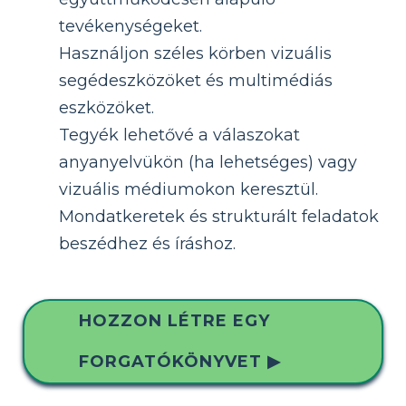
tevékenységeket.
Használjon széles körben vizuális
segédeszközöket és multimédiás
eszközöket.
Tegyék lehetővé a válaszokat
anyanyelvükön (ha lehetséges) vagy
vizuális médiumokon keresztül.
Mondatkeretek és strukturált feladatok
beszédhez és íráshoz.
HOZZON LÉTRE EGY
FORGATÓKÖNYVET ▶