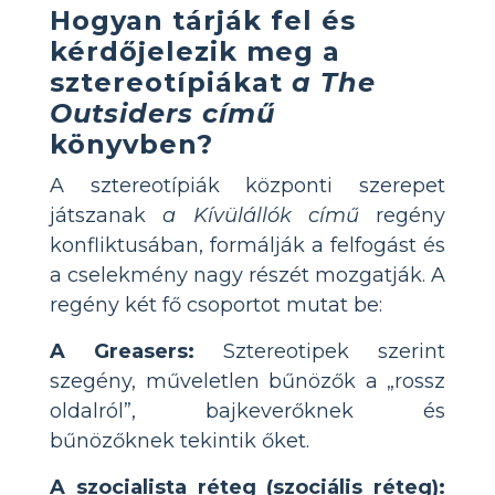
Hogyan tárják fel és
kérdőjelezik meg a
sztereotípiákat
a The
Outsiders című
könyvben?
A sztereotípiák központi szerepet
játszanak
a Kívülállók című
regény
konfliktusában, formálják a felfogást és
a cselekmény nagy részét mozgatják. A
regény két fő csoportot mutat be:
A Greasers:
Sztereotipek szerint
szegény, műveletlen bűnözők a „rossz
oldalról”, bajkeverőknek és
bűnözőknek tekintik őket.
A szocialista réteg (szociális réteg):