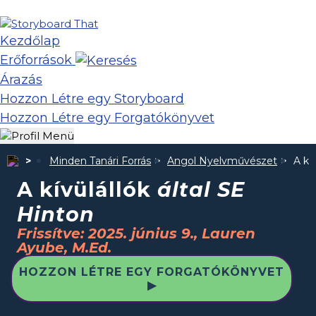
Kezdőlap
Erőforrások
Árazás
Hozzon Létre egy Storyboard
Hozzon Létre egy Forgatókönyvet
Minden Tanári Forrás
Angol Nyelvművészet
A kí
A kívülállók
által SE
Hinton
Frissítve: 2025. június 9., Lauren
Ayube, M.Ed.
HOZZON LÉTRE EGY FORGATÓKÖNYVET
▶