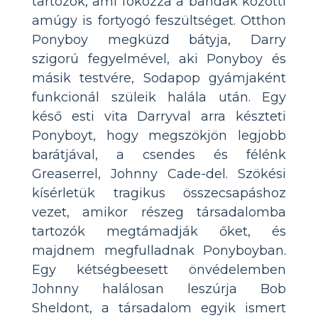
tartozók, ami fokozza a bandák közötti
amúgy is fortyogó feszültséget. Otthon
Ponyboy megküzd bátyja, Darry
szigorú fegyelmével, aki Ponyboy és
másik testvére, Sodapop gyámjaként
funkcionál szüleik halála után. Egy
késő esti vita Darryval arra készteti
Ponyboyt, hogy megszökjön legjobb
barátjával, a csendes és félénk
Greaserrel, Johnny Cade-del. Szökési
kísérletük tragikus összecsapáshoz
vezet, amikor részeg társadalomba
tartozók megtámadják őket, és
majdnem megfulladnak Ponyboyban.
Egy kétségbeesett önvédelemben
Johnny halálosan leszúrja Bob
Sheldont, a társadalom egyik ismert