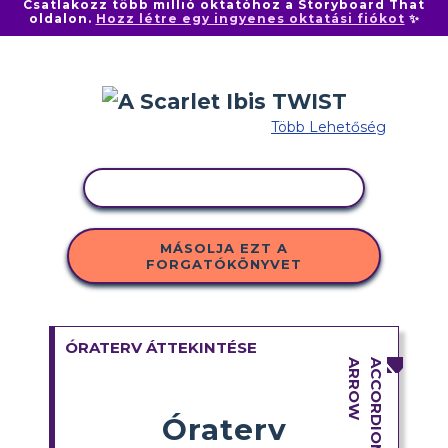
Csatlakozz több millió oktatóhoz a Storyboard That
oldalon.
Hozz létre egy ingyenes oktatási fiókot
✨
Több Lehetőség
TEVÉKENYSÉG MÁSOLÁSA
MÁSOLJA EZT A
FORGATÓKÖNYVET
ÓRATERV ÁTTEKINTÉSE
Óraterv