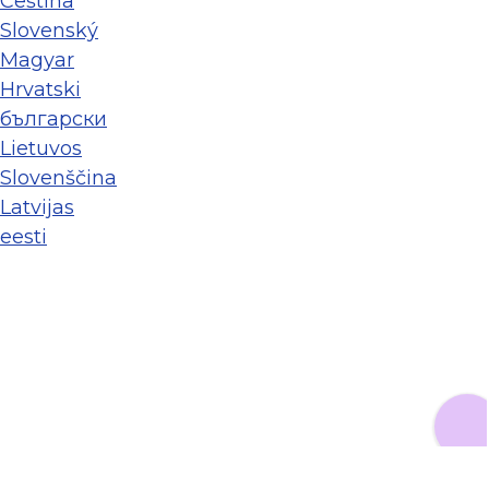
Ceština
Slovenský
Magyar
Hrvatski
български
Lietuvos
Slovenščina
Latvijas
eesti