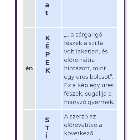
a
t
„... a sárgarigó
K
fészek a szilfa
É
volt lakatlan, és
P
előre-hátra
E
én
hintázott, mint
K
egy üres bölcsőt”.
Ez a kép egy üres
fészek, sugallja a
hiányzó gyermek.
A szerző az
S
előrevetítve a
T
következő
Í