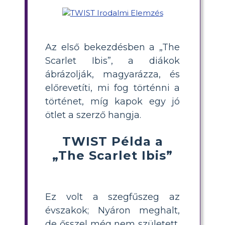
Az első bekezdésben a „The
Scarlet Ibis”, a diákok
ábrázolják, magyarázza, és
előrevetíti, mi fog történni a
történet, míg kapok egy jó
ötlet a szerző hangja.
TWIST Példa a
„The Scarlet Ibis”
Ez volt a szegfűszeg az
évszakok; Nyáron meghalt,
de ősszel még nem született,