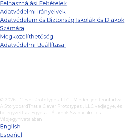
Felhasználási Feltételek
Adatvédelmi Irányelvek
Adatvédelem és Biztonság Iskolák és Diákok
Számára
Megközelíthetőség
Adatvédelmi Beállításai
© 2026 - Clever Prototypes, LLC - Minden jog fenntartva.
A StoryboardThat a
Clever Prototypes , LLC
védjegye, és
bejegyzett az Egyesült Államok Szabadalmi és
Védjegyhivatalában
English
Español