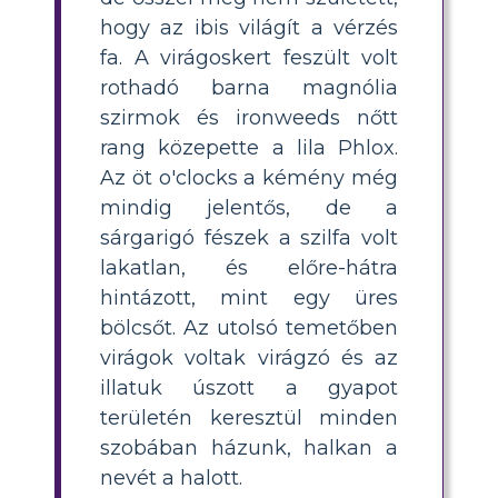
hogy az ibis világít a vérzés
fa. A virágoskert feszült volt
rothadó barna magnólia
szirmok és ironweeds nőtt
rang közepette a lila Phlox.
Az öt o'clocks a kémény még
mindig jelentős, de a
sárgarigó fészek a szilfa volt
lakatlan, és előre-hátra
hintázott, mint egy üres
bölcsőt. Az utolsó temetőben
virágok voltak virágzó és az
illatuk úszott a gyapot
területén keresztül minden
szobában házunk, halkan a
nevét a halott.