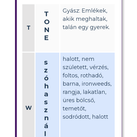
Gyász: Emlékek,
T
akik meghaltak,
O
talán egy gyerek.
T
N
E
halott, nem
s
született, vérzés,
z
foltos, rothadó,
ó
barna, ironweeds,
h
rangja, lakatlan,
a
üres bölcső,
s
W
temetőt,
z
sodródott, halott
n
á
l