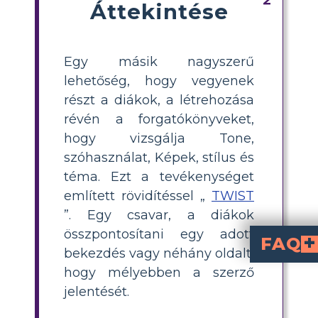
Áttekintése
Egy másik nagyszerű
lehetőség, hogy vegyenek
részt a diákok, a létrehozása
révén a forgatókönyveket,
hogy vizsgálja Tone,
szóhasználat, Képek, stílus és
téma. Ezt a tevékenységet
említett rövidítéssel „
TWIST
”. Egy csavar, a diákok
összpontosítani egy adott
FAQ
bekezdés vagy néhány oldalt,
Milyen hangnemet
A "The Scarlet Ibis" olyan hangvételű, amely egyesíti az önvizsgálatot, a lelkiismeret-furdalást és a nosztalgiát. A testvér utólag elmeséli a mesét, sajnálattal és szégyenérzettel gondolva a történtekre. A n
Mely szimbólumok jelennek meg a "T
A regény gyakran használja a skarlát íbisz szimbólumot. A létezés ridegségét és a könyörtelen környezet szépségét jelképezi. 
hogy mélyebben a szerző
jelentését.