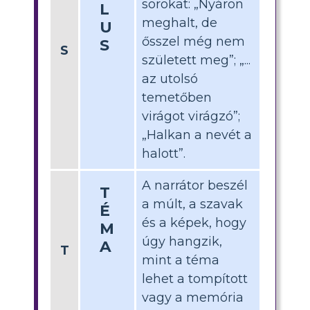
sorokat: „Nyáron
L
meghalt, de
U
ősszel még nem
S
S
született meg”; „...
az utolsó
temetőben
virágot virágzó”;
„Halkan a nevét a
halott”.
A narrátor beszél
T
a múlt, a szavak
É
és a képek, hogy
M
úgy hangzik,
A
T
mint a téma
lehet a tompított
vagy a memória