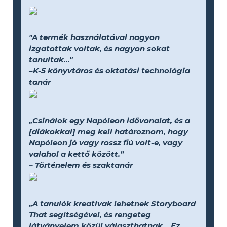
"A termék használatával nagyon
izgatottak voltak, és nagyon sokat
tanultak..."
–K-5 könyvtáros és oktatási technológia
tanár
„Csinálok egy Napóleon idővonalat, és a
[diákokkal] meg kell határoznom, hogy
Napóleon jó vagy rossz fiú volt-e, vagy
valahol a kettő között.”
– Történelem és szaktanár
„A tanulók kreatívak lehetnek Storyboard
That segítségével, és rengeteg
látványelem közül választhatnak... Ez