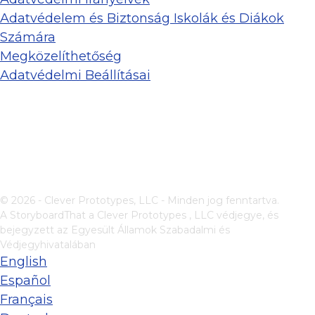
Adatvédelem és Biztonság Iskolák és Diákok
Számára
Megközelíthetőség
Adatvédelmi Beállításai
© 2026 - Clever Prototypes, LLC - Minden jog fenntartva.
A StoryboardThat a
Clever Prototypes , LLC
védjegye, és
bejegyzett az Egyesült Államok Szabadalmi és
Védjegyhivatalában
English
Español
Français