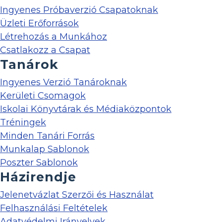
Ingyenes Próbaverzió Csapatoknak
Üzleti Erőforrások
Létrehozás a Munkához
Csatlakozz a Csapat
Tanárok
Ingyenes Verzió Tanároknak
Kerületi Csomagok
Iskolai Könyvtárak és Médiaközpontok
Tréningek
Minden Tanári Forrás
Munkalap Sablonok
Poszter Sablonok
Házirendje
Jelenetvázlat Szerzői és Használat
Felhasználási Feltételek
Adatvédelmi Irányelvek