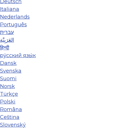
Deutsch
Italiana
Nederlands
Português
עברית
العَرَبِيَّة
हिन्दी
ру́сский язы́к
Dansk
Svenska
Suomi
Norsk
Türkçe
Polski
Româna
Ceština
Slovenský