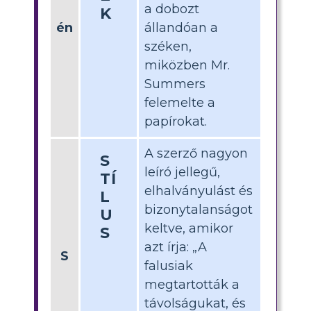
a dobozt
K
én
állandóan a
széken,
miközben Mr.
Summers
felemelte a
papírokat.
A szerző nagyon
S
leíró jellegű,
TÍ
elhalványulást és
L
bizonytalanságot
U
keltve, amikor
S
azt írja: „A
S
falusiak
megtartották a
távolságukat, és