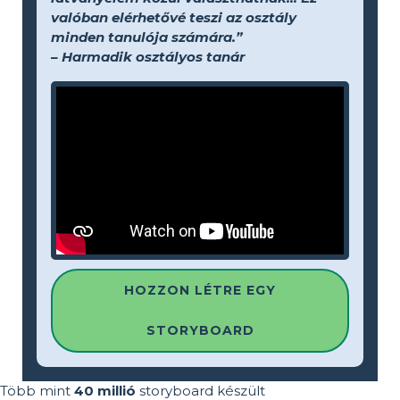
valóban elérhetővé teszi az osztály
minden tanulója számára.”
– Harmadik osztályos tanár
HOZZON LÉTRE EGY
STORYBOARD
Több mint
40 millió
storyboard készült