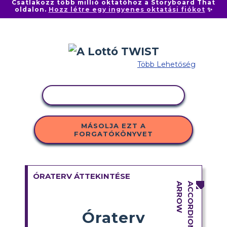
Csatlakozz több millió oktatóhoz a Storyboard That
oldalon.
Hozz létre egy ingyenes oktatási fiókot
✨
Több Lehetőség
TEVÉKENYSÉG MÁSOLÁSA
MÁSOLJA EZT A
FORGATÓKÖNYVET
ÓRATERV ÁTTEKINTÉSE
Óraterv