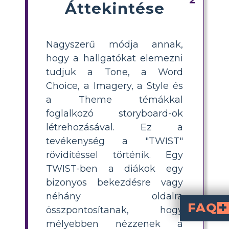
Áttekintése
Nagyszerű módja annak,
hogy a hallgatókat elemezni
tudjuk a Tone, a Word
Choice, a Imagery, a Style és
a Theme témákkal
foglalkozó storyboard-ok
létrehozásával. Ez a
tevékenység a "TWIST"
rövidítéssel történik. Egy
TWIST-ben a diákok egy
bizonyos bekezdésre vagy
néhány oldalra
FAQ
összpontosítanak, hogy
mélyebben nézzenek a
egy módszer az irodalmi
Hangnem, Szóválaszték, K
fókuszálásával történik.
Hogyan készítesz T
, válassz ki egy 
, azonosítsd a kul
, vizsgáld a
. A diákok storyboardokat vag
Miért hatékony a
lebontja a kihívást jelentő szövegeket kezelhető el
megértését és a
felfedezését. Se
Milyen példakérd
A hangnemhez: Milyen hangulatot teremt az író? A szóválasztékhoz: Mely szavak emelkednek ki, és miért? A képi nyelvhez: Milyen képeket fest a szöveg? A stílushoz: Miben különbözik az író stílusa? A témához: Milyen üzenetet vagy tanulságot sugall a történet?
Mi a legjobb módja
nagyszerű módja annak, hogy a diákok vizualizálják