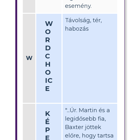
esemény.
Távolság, tér,
W
habozás
O
R
D
C
W
H
O
IC
E
"...Úr. Martin és a
K
legidősebb fia,
É
Baxter jöttek
P
előre, hogy tartsa
E