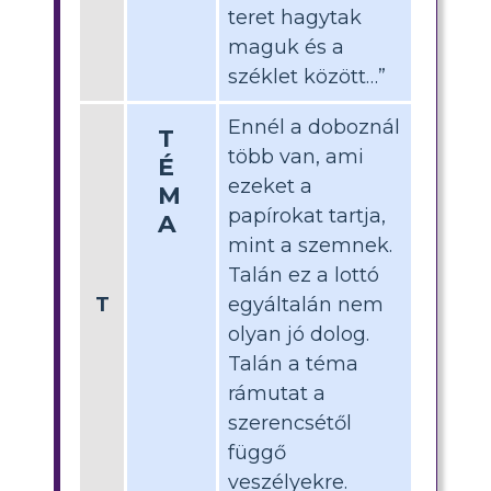
teret hagytak
maguk és a
széklet között…”
Ennél a doboznál
T
több van, ami
É
ezeket a
M
papírokat tartja,
A
mint a szemnek.
Talán ez a lottó
T
egyáltalán nem
olyan jó dolog.
Talán a téma
rámutat a
szerencsétől
függő
veszélyekre.