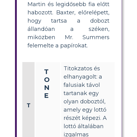
Martin és legidősebb fia előtt
habozott. Baxter, előrelépett,
hogy tartsa a dobozt
állandóan a széken,
miközben Mr. Summers
felemelte a papírokat.
Titokzatos és
T
elhanyagolt: a
O
falusiak távol
N
tartanak egy
E
olyan doboztól,
T
amely egy lottó
részét képezi. A
lottó általában
izgalmas