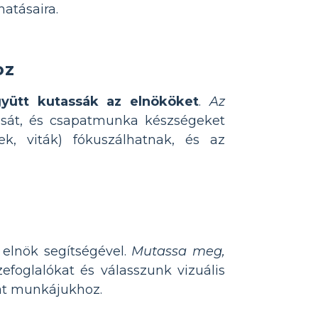
atásaira.
oz
yütt kutassák az elnököket
.
Az
ztását, és csapatmunka készségeket
ek, viták) fókuszálhatnak, és az
 elnök segítségével.
Mutassa meg,
efoglalókat és válasszunk vizuális
aját munkájukhoz.