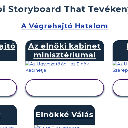
i Storyboard That Tevéke
A Végrehajtó Hatalom
ajtó
Az elnöki kabinet
minisztériumai
TEVÉKENYSÉG
MEGTEKINTÉSE
y
Elnökké Válás