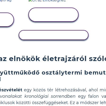
TEVÉKENYSÉG
MEGTEKINTÉSE
TEVÉKENYSÉG MÁSOLÁSA
z elnökök életrajzáról szól
yüttműködő osztálytermi bemuta
l
észvételét
egy közös tér létrehozásával, ahol mi
vonalakat kronológiai sorrendben
egy falon va
ciklusok közötti összefüggéseket. Ez a módszer le