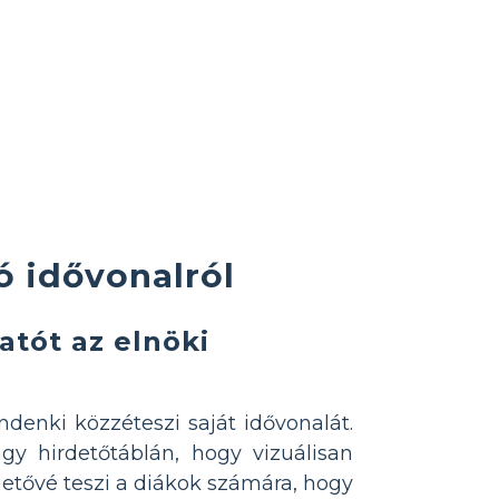
ó idővonalról
tót az elnöki
ndenki közzéteszi saját idővonalát.
gy hirdetőtáblán, hogy vizuálisan
hetővé teszi a diákok számára, hogy