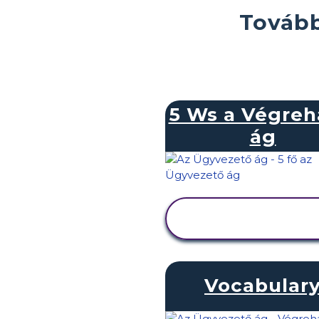
Tovább
5 Ws a Végreh
ág
TEVÉKENYSÉG
MEGTEKINTÉSE
Vocabular