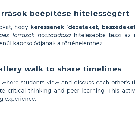
orrások beépítése hitelességért
okat, hogy
keressenek idézeteket, beszédeke
eges források hozzáadása
hitelesebbé teszi az i
enül kapcsolódjanak a történelemhez.
gallery walk to share timelines
where students view and discuss each other's t
 critical thinking and peer learning. This activi
ng experience.