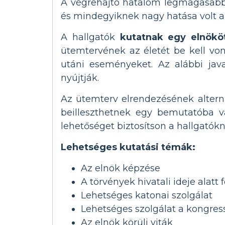
A végrehajtó hatalom legmagasabb 
és mindegyiknek nagy hatása volt a
A hallgatók
kutatnak egy elnökö
ütemtervének az életét be kell von
utáni eseményeket. Az alábbi jav
nyújtják.
Az ütemterv elrendezésének altern
beilleszthetnek egy bemutatóba v
lehetőséget biztosítson a hallgatók
Lehetséges kutatási témák:
Az elnök képzése
A törvények hivatali ideje alatt 
Lehetséges katonai szolgálat
Lehetséges szolgálat a kongre
Az elnök körüli viták