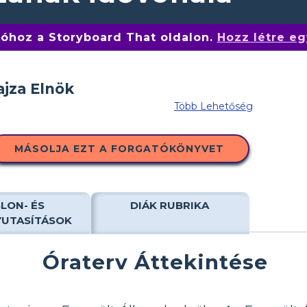
tóhoz a Storyboard That oldalon.
Hozz létre eg
Több Lehetőség
MÁSOLJA EZT A FORGATÓKÖNYVET
LON- ÉS
DIÁK RUBRIKA
YUTASÍTÁSOK
Óraterv Áttekintése