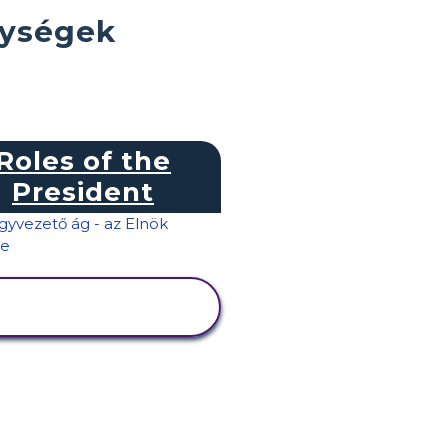
nységek
Roles of the
President
TEVÉKENYSÉG
MEGTEKINTÉSE