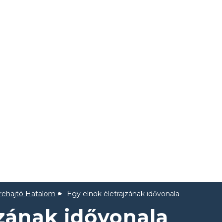
rehajtó Hatalom
Egy elnök életrajzának idővonala
jzának idővonala