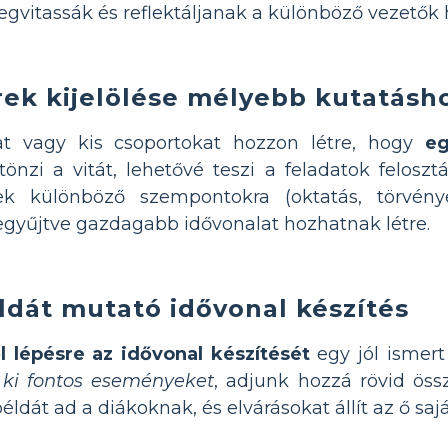
gvitassák és reflektáljanak a különböző vezetők h
ek kijelölése mélyebb kutatásh
at vagy kis csoportokat hozzon létre, hogy
eg
önzi a vitát, lehetővé teszi a feladatok felos
rek különböző szempontokra (oktatás, törvény
gyűjtve gazdagabb idővonalat hozhatnak létre.
ldát mutató idővonal készítés
l lépésre az idővonal készítését
egy jól ismert
ki fontos eseményeket
, adjunk hozzá rövid össz
példát ad a diákoknak, és elvárásokat állít az ő s