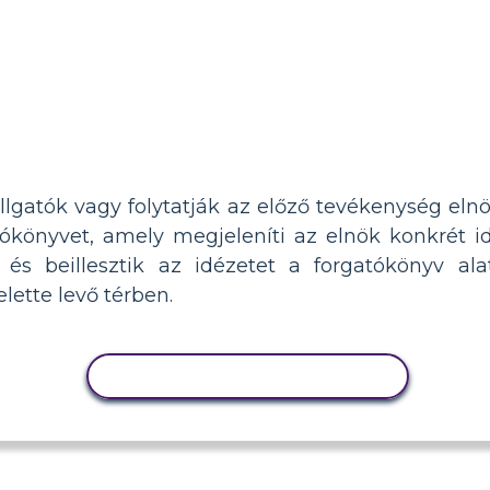
llgatók vagy folytatják az előző tevékenység elnö
ókönyvet, amely megjeleníti az elnök konkrét idé
, és beillesztik az idézetet a forgatókönyv al
elette levő térben.
TEVÉKENYSÉG MÁSOLÁSA