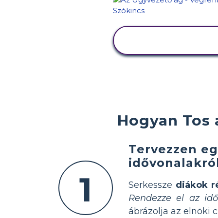
TEVÉKENYSÉG
MEGTEKINTÉSE
Hogyan Tos a
Tervezzen eg
idővonalakró
1
Serkessze
diákok r
Rendezze el az idő
ábrázolja az elnöki 