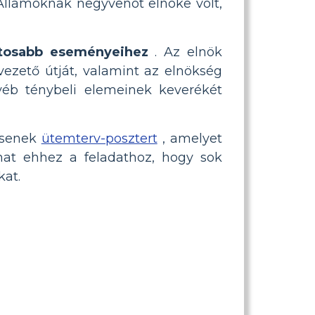
Államoknak negyvenöt elnöke volt,
ntosabb eseményeihez
. Az elnök
vezető útját, valamint az elnökség
éb ténybeli elemeinek keverékét
ítsenek
ütemterv-posztert
, amelyet
hat ehhez a feladathoz, hogy sok
kat.