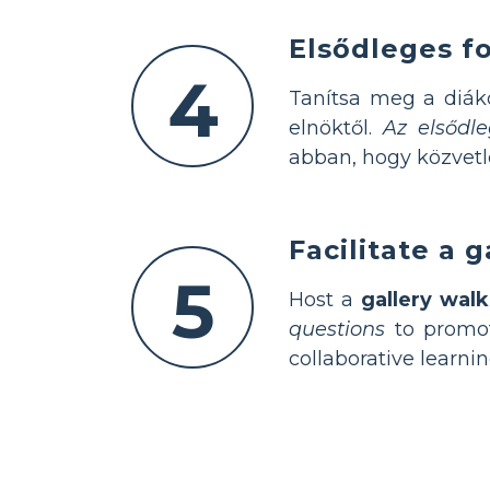
Elsődleges f
4
Tanítsa meg a diák
elnöktől.
Az elsődl
abban, hogy közvetl
Facilitate a 
5
Host a
gallery walk
questions
to promote
collaborative learni