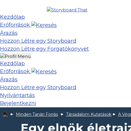
Kezdőlap
Erőforrások
Árazás
Hozzon Létre egy Storyboard
Hozzon Létre egy Forgatókönyvet
Kezdőlap
Erőforrások
Árazás
Hozzon Létre egy Storyboard
Nyilvántartás
Bejelentkezni
Minden Tanári Forrás
Társadalom Kutatások
A Vég
Egy elnök életra