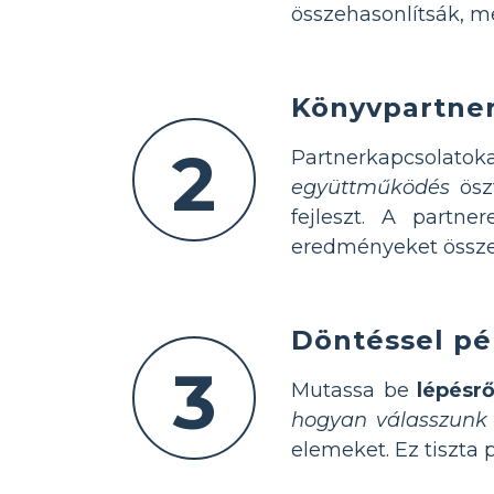
összehasonlítsák, me
Könyvpartner
2
Partnerkapcsolatok
együttműködés
öszt
fejleszt. A partne
eredményeket össze
Döntéssel pé
3
Mutassa be
lépésrő
hogyan válasszunk 
elemeket. Ez tiszta 