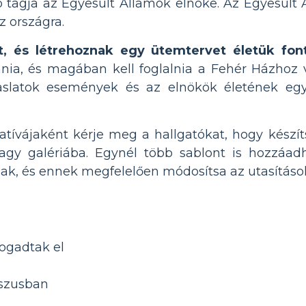
tagja az Egyesült Államok elnöke. Az Egyesült 
z országra.
t, és létrehoznak egy ütemtervet életük fo
nia, és magában kell foglalnia a Fehér Házhoz 
aslatok események és az elnökök életének egy
atívájaként kérje meg a hallgatókat, hogy kész
agy galériába. Egynél több sablont is hozzáad
nak, és ennek megfelelően módosítsa az utasításo
fogadtak el
sszusban