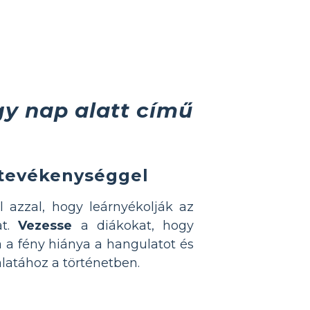
gy nap alatt című
 tevékenységgel
l azzal, hogy leárnyékolják az
at.
Vezesse
a diákokat, hogy
a a fény hiánya a hangulatot és
latához a történetben.