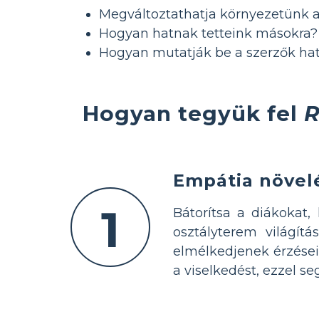
Megváltoztathatja környezetünk 
Hogyan hatnak tetteink másokra?
Hogyan mutatják be a szerzők hat
Hogyan tegyük fel
R
Empátia növel
1
Bátorítsa a diákokat,
osztályterem világítá
elmélkedjenek érzéseik
a viselkedést, ezzel se