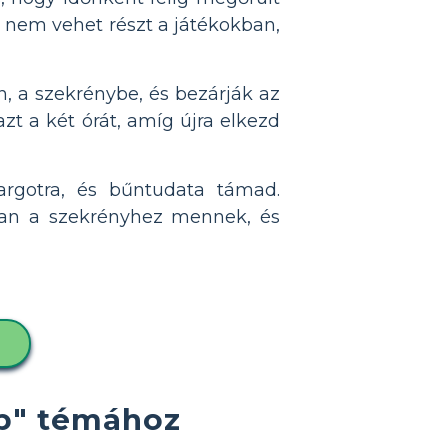
s nem vehet részt a játékokban,
, a szekrénybe, és bezárják az
zt a két órát, amíg újra elkezd
argotra, és bűntudata támad.
yian a szekrényhez mennek, és
ap" témához