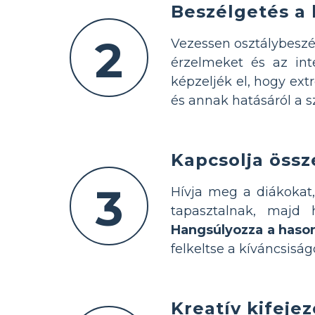
Beszélgetés a 
2
Vezessen osztálybeszé
érzelmeket és az int
képzeljék el, hogy ex
és annak hatásáról a s
Kapcsolja össze
3
Hívja meg a diákokat,
tapasztalnak, majd 
Hangsúlyozza a haso
felkeltse a kíváncsiság
Kreatív kifeje