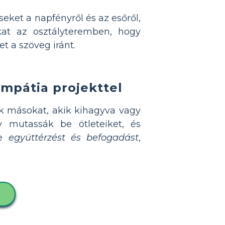
eket a napfényről és az esőről,
t az osztályteremben, hogy
t a szöveg iránt.
pátia projekttel
ák másokat, akik kihagyva vagy
 mutassák be ötleteiket, és
ve
együttérzést és befogadást
,