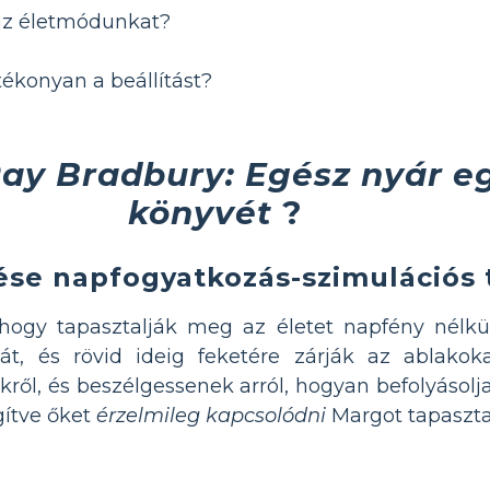
az életmódunkat?
ékonyan a beállítást?
ay Bradbury: Egész nyár e
könyvét
?
ése napfogyatkozás-szimulációs
 hogy tapasztalják meg az életet napfény nélkü
sát, és rövid ideig feketére zárják az ablakok
ről, és beszélgessenek arról, hogyan befolyásolj
gítve őket
érzelmileg kapcsolódni
Margot tapaszta