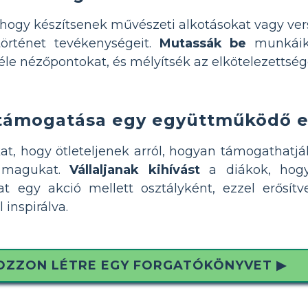
hogy készítsenek művészeti alkotásokat vagy vers
örténet tevékenységeit.
Mutassák be
munkáika
e nézőpontokat, és mélyítsék az elkötelezettsége
ámogatása egy együttműködő em
at, hogy ötleteljenek arról, hogyan támogathatj
k magukat.
Vállaljanak kihívást
a diákok, hogy
t egy akció mellett osztályként, ezzel erősít
 inspirálva.
OZZON LÉTRE EGY FORGATÓKÖNYVET ▶