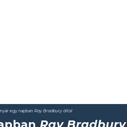
 nyár egy napban
Ray Bradbury által
napban
Ray Bradbury