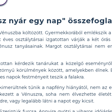
sz nyár egy nap" összefogla
Vénuszba költözött. Gyermekkorából emlékszik a
éves osztálytársai izgatottan várják a két órá
énusz tanyásainak. Margot osztálytársai nem e
tottan kérdezik tanárukat a közelgő eseményrő
szörnyű körülmények között, amelyekben élnek. E
es napok festményeit teszik a falakra.
kimerültnek tűnik a napfény hiányától, nem az eg
kezett a Vénuszra, soha nem élvezhette életét 
re, vagy legalább látni a napot egy kicsit.
zerintük furcsa. Annyira gyötri a viharos időjárá