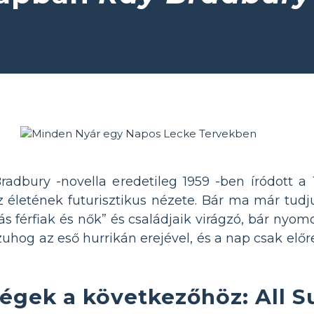
adbury -novella eredetileg 1959 -ben íródott a
z életének futurisztikus nézete. Bár ma már tud
s férfiak és nők” és családjaik virágzó, bár nyomo
hog az eső hurrikán erejével, és a nap csak előre
égek a következőhöz: All 