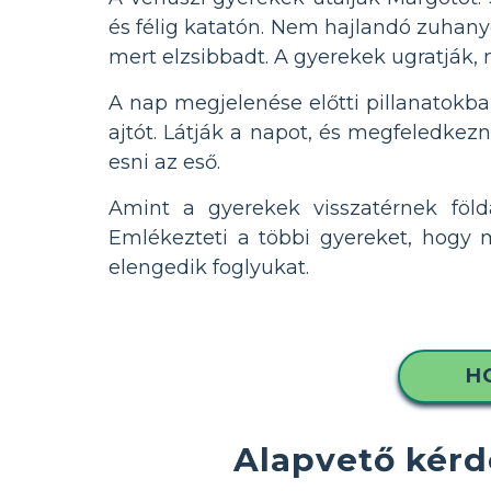
és félig katatón. Nem hajlandó zuhany
mert elzsibbadt. A gyerekek ugratják,
A nap megjelenése előtti pillanatokb
ajtót. Látják a napot, és megfeledkezn
esni az eső.
Amint a gyerekek visszatérnek föld
Emlékezteti a többi gyereket, hogy
elengedik foglyukat.
H
Alapvető kérd