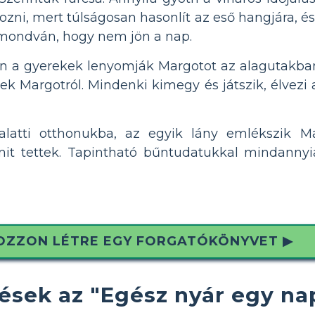
ozni, mert túlságosan hasonlít az eső hangjára, é
 mondván, hogy nem jön a nap.
an a gyerekek lenyomják Margotot az alagutakban
ek Margotról. Mindenki kimegy és játszik, élvezi a
alatti otthonukba, az egyik lány emlékszik M
 mit tettek. Tapintható bűntudatukkal mindann
OZZON LÉTRE EGY FORGATÓKÖNYVET ▶
ések az "Egész nyár egy n