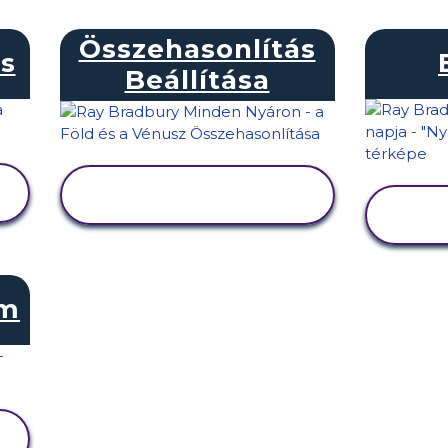
Összehasonlítás
cs
Beállítása
TEVÉKENYSÉG
MEGTEKINTÉSE
am