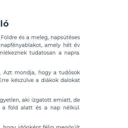
ló
 Földre és a meleg, napsütéses
s napfényablakot, amely hét év
mlékeznek tudatosan a napra.
l. Azt mondja, hogy a tudósok
rre készülve a diákok dalokat
yetlen, aki izgatott emiatt, de
a föld alatt és a nap nélkül.
s, hogy időnként félig megőrült