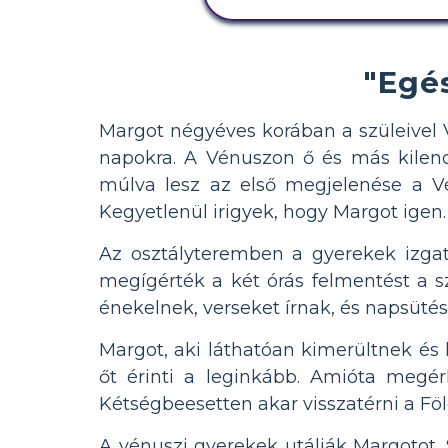
"Egé
Margot négyéves korában a szüleivel 
napokra. A Vénuszon ő és más kilenc 
múlva lesz az első megjelenése a V
Kegyetlenül irigyek, hogy Margot igen.
Az osztályteremben a gyerekek izga
megígérték a két órás felmentést a 
énekelnek, verseket írnak, és napsütés
Margot, aki láthatóan kimerültnek és 
őt érinti a leginkább. Amióta megér
Kétségbeesetten akar visszatérni a Föld
A vénuszi gyerekek utálják Margotot. S