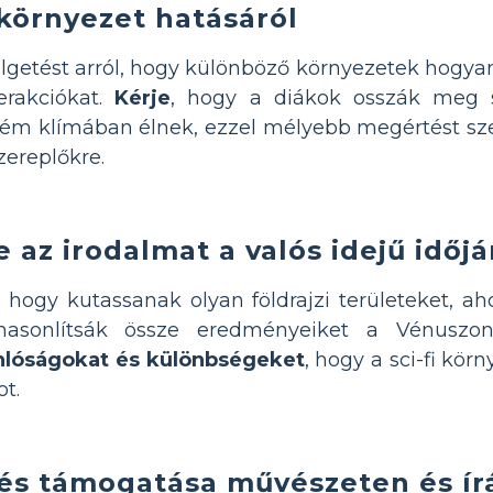
környezet hatásáról
lgetést arról, hogy különböző környezetek hogyan
erakciókat.
Kérje
, hogy a diákok osszák meg s
trém klímában élnek, ezzel mélyebb megértést sze
zereplőkre.
 az irodalmat a valós idejű időjá
 hogy kutassanak olyan földrajzi területeket, ah
hasonlítsák össze eredményeiket a Vénuszon 
nlóságokat és különbségeket
, hogy a sci-fi kör
ot.
zés támogatása művészeten és ír