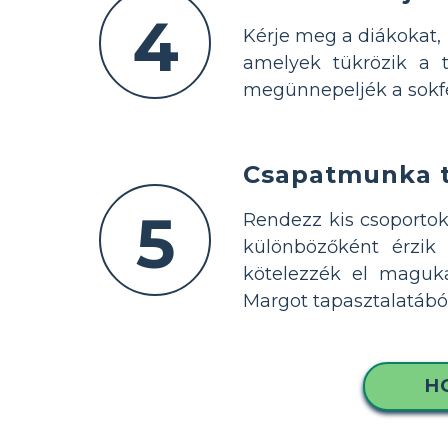
4
Kérje meg a diákokat, 
amelyek tükrözik a t
megünnepeljék a sokfél
Csapatmunka t
5
Rendezz kis csoportok
különbözőként érzi
kötelezzék el maguka
Margot tapasztalatából
H