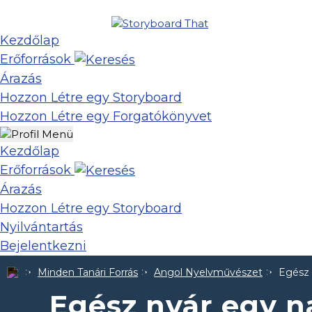
Kezdőlap
Erőforrások
Árazás
Hozzon Létre egy Storyboard
Hozzon Létre egy Forgatókönyvet
Kezdőlap
Erőforrások
Árazás
Hozzon Létre egy Storyboard
Nyilvántartás
Bejelentkezni
Minden Tanári Forrás
Angol Nyelvművészet
Egész
Egész nyár egy 