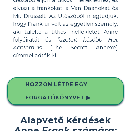
Gestapo eljön a titkos melléklethez, és
elviszi a frankokat, a Van Daanokat és
Mr. Drusselt. Az Utószóból megtudjuk,
hogy Frank úr volt az egyetlen személy,
aki túlélte a titkos mellékletet. Anne
folyóiratát és
füzeteit később Het
Achterhuis
(The Secret Annexe)
címmel adták ki.
HOZZON LÉTRE EGY
FORGATÓKÖNYVET ▶
Alapvető kérdések
Anne Frank számára: