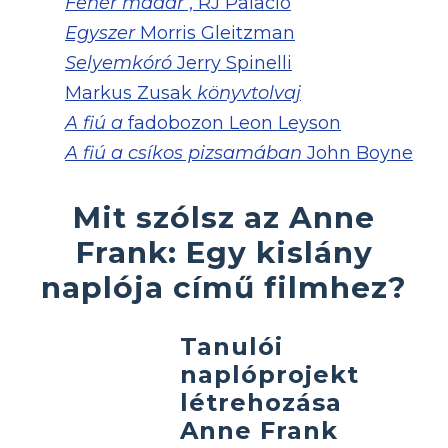
Fehér madár
, RJ Palacio
Egyszer
Morris Gleitzman
Selyemkóró
Jerry Spinelli
Markus Zusak
könyvtolvaj
A fiú a
fadobozon Leon Leyson
A fiú a csíkos pizsamában
John Boyne
Mit szólsz az Anne
Frank: Egy kislány
naplója című filmhez?
Tanulói
naplóprojekt
létrehozása
Anne Frank