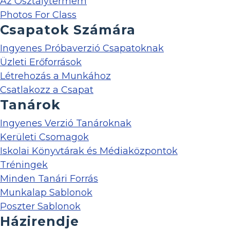
Az Osztálytermem
Photos For Class
Csapatok Számára
Ingyenes Próbaverzió Csapatoknak
Üzleti Erőforrások
Létrehozás a Munkához
Csatlakozz a Csapat
Tanárok
Ingyenes Verzió Tanároknak
Kerületi Csomagok
Iskolai Könyvtárak és Médiaközpontok
Tréningek
Minden Tanári Forrás
Munkalap Sablonok
Poszter Sablonok
Házirendje