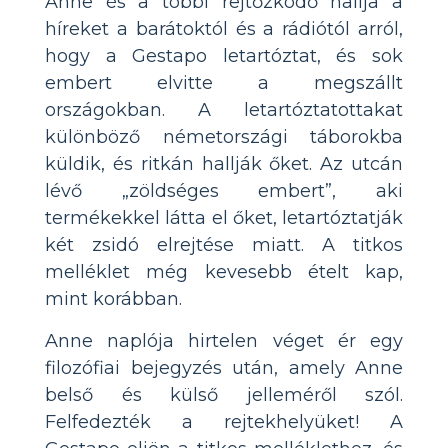
Anne és a többi rejtőzködő hallja a
híreket a barátoktól és a rádiótól arról,
hogy a Gestapo letartóztat, és sok
embert elvitte a megszállt
országokban. A letartóztatottakat
különböző németországi táborokba
küldik, és ritkán hallják őket. Az utcán
lévő „zöldséges embert”, aki
termékekkel látta el őket, letartóztatják
két zsidó elrejtése miatt. A titkos
melléklet még kevesebb ételt kap,
mint korábban.
Anne naplója hirtelen véget ér egy
filozófiai bejegyzés után, amely Anne
belső és külső jelleméről szól.
Felfedezték a rejtekhelyüket! A