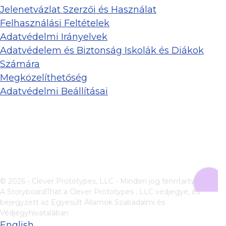
Jelenetvázlat Szerzői és Használat
Felhasználási Feltételek
Adatvédelmi Irányelvek
Adatvédelem és Biztonság Iskolák és Diákok
Számára
Megközelíthetőség
Adatvédelmi Beállításai
© 2026 - Clever Prototypes, LLC - Minden jog fenntartva.
A StoryboardThat a
Clever Prototypes , LLC
védjegye, és
bejegyzett az Egyesült Államok Szabadalmi és
Védjegyhivatalában
English