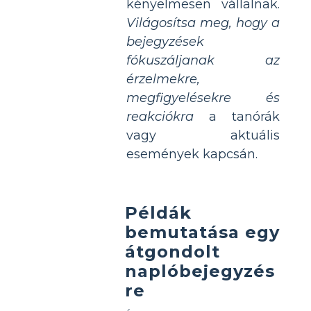
kényelmesen vállalnak.
Világosítsa meg, hogy a
bejegyzések
fókuszáljanak az
érzelmekre,
megfigyelésekre és
reakciókra
a tanórák
vagy aktuális
események kapcsán.
Példák
bemutatása egy
átgondolt
naplóbejegyzés
re