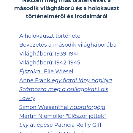
Nézzen meg más óraterveket a
második világháború és a holokauszt
történelméről és irodalmáról
A holokauszt története
Bevezetés a második világháborúba
Világháború: 1939-1941
Világháború: 1942-1945
Éjszaka
: Elie Wiesel
Anne Frank
egy fiatal lány naplója
Számozza meg a csillagokat
Lois
Lowry
Simon Wiesenthal
napraforgója
Martin Niemoller "Először jöttek"
Lily
átlépése Patricia Reilly Giff