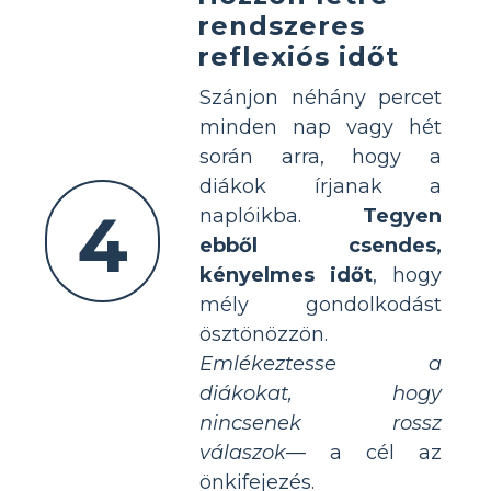
rendszeres
reflexiós időt
Szánjon néhány percet
minden nap vagy hét
során arra, hogy a
diákok írjanak a
4
naplóikba.
Tegyen
ebből csendes,
kényelmes időt
, hogy
mély gondolkodást
ösztönözzön.
Emlékeztesse a
diákokat, hogy
nincsenek rossz
válaszok
— a cél az
önkifejezés.