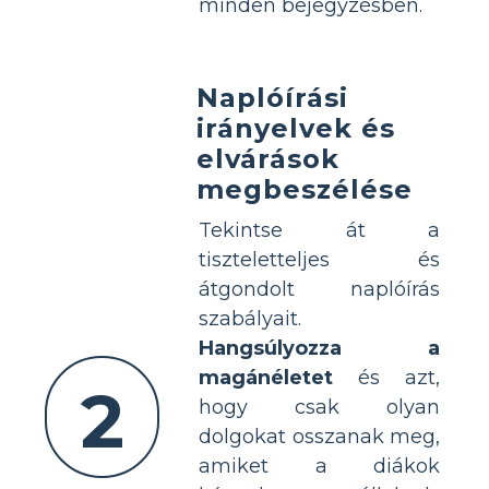
minden bejegyzésben.
Naplóírási
irányelvek és
elvárások
megbeszélése
Tekintse át a
tiszteletteljes és
átgondolt naplóírás
szabályait.
Hangsúlyozza a
magánéletet
és azt,
2
hogy csak olyan
dolgokat osszanak meg,
amiket a diákok