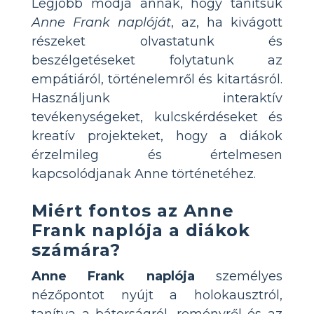
Legjobb módja annak, hogy tanítsuk
Anne Frank naplóját
, az, ha kivágott
részeket olvastatunk és
beszélgetéseket folytatunk az
empátiáról, történelemről és kitartásról.
Használjunk interaktív
tevékenységeket, kulcskérdéseket és
kreatív projekteket, hogy a diákok
érzelmileg és értelmesen
kapcsolódjanak Anne történetéhez.
Miért fontos az Anne
Frank naplója a diákok
számára?
Anne Frank naplója
személyes
nézőpontot nyújt a holokausztról,
tanítva a bátorságról, reményről és az