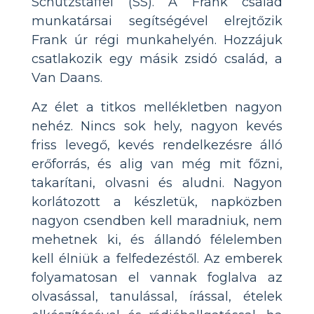
Schutzstaffel (SS). A Frank család
munkatársai segítségével elrejtőzik
Frank úr régi munkahelyén. Hozzájuk
csatlakozik egy másik zsidó család, a
Van Daans.
Az élet a titkos mellékletben nagyon
nehéz. Nincs sok hely, nagyon kevés
friss levegő, kevés rendelkezésre álló
erőforrás, és alig van még mit főzni,
takarítani, olvasni és aludni. Nagyon
korlátozott a készletük, napközben
nagyon csendben kell maradniuk, nem
mehetnek ki, és állandó félelemben
kell élniük a felfedezéstől. Az emberek
folyamatosan el vannak foglalva az
olvasással, tanulással, írással, ételek