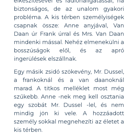
elkészítésével és rádióhallgatással, ha
biztonságos, de az unalom gyakori
probléma. A kis térben személyiségek
csapnak össze: Anne anyjával, Van
Daan úr Frank úrral és Mrs. Van Daan
mindenki mással. Nehéz elmenekülni a
bosszúságok elől, és az apró
ingerülések elszállnak.
Egy másik zsidó szökevény, Mr. Dussel,
a frankoknál és a van daanoknál
marad. A titkos melléklet most még
szűkebb. Anne -nek meg kell osztania
egy szobát Mr. Dussel -lel, és nem
mindig jön ki vele. A hozzáadott
személy sokkal megnehezíti az életet a
kis térben.