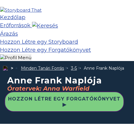
Kezdőlap
Erőforrások
Árazás
Hozzon Létre egy Storyboard
Hozzon Létre egy Forgatókönyvet
Minden Tanári Forrás
3-5
Anne Frank Naplója
Anne Frank Naplója
Óratervek: Anna Warfield
HOZZON LÉTRE EGY FORGATÓKÖNYVET
▶