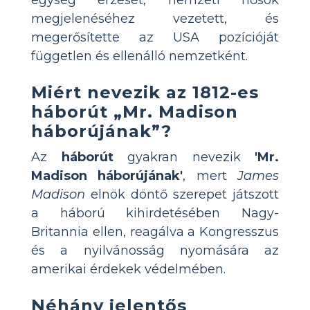
megjelenéséhez vezetett, és
megerősítette az USA pozícióját
független és ellenálló nemzetként.
Miért nevezik az 1812-es
háborút „Mr. Madison
háborújának”?
Az
háborút
gyakran nevezik
'Mr.
Madison háborújának'
, mert
James
Madison
elnök döntő szerepet játszott
a háború kihirdetésében Nagy-
Britannia ellen, reagálva a Kongresszus
és a nyilvánosság nyomására az
amerikai érdekek védelmében.
Néhány jelentős