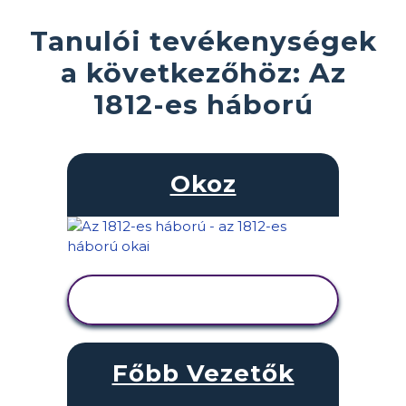
Tanulói tevékenységek
a következőhöz: Az
1812-es háború
Okoz
TEVÉKENYSÉG
MEGTEKINTÉSE
Főbb Vezetők