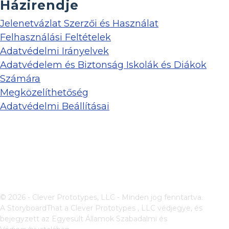
Házirendje
Jelenetvázlat Szerzői és Használat
Felhasználási Feltételek
Adatvédelmi Irányelvek
Adatvédelem és Biztonság Iskolák és Diákok
Számára
Megközelíthetőség
Adatvédelmi Beállításai
© 2026 - Clever Prototypes, LLC - Minden jog fenntartva.
A StoryboardThat a
Clever Prototypes , LLC
védjegye, és
bejegyzett az Egyesült Államok Szabadalmi és