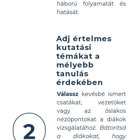
háború folyamatát és
hatását.
Adj értelmes
kutatási
témákat a
mélyebb
tanulás
érdekében
Válassz
kevésbé ismert
csatákat, vezetőket
vagy az őslakos
nézőpontokat a diákok
2
vizsgálatához.
Bátorítsd
a diákokat, hogy