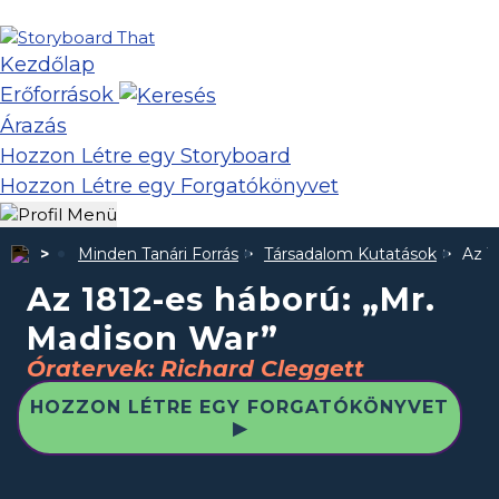
Kezdőlap
Erőforrások
Árazás
Hozzon Létre egy Storyboard
Hozzon Létre egy Forgatókönyvet
Minden Tanári Forrás
Társadalom Kutatások
Az 1
Az 1812-es háború: „Mr.
Madison War”
Óratervek: Richard Cleggett
HOZZON LÉTRE EGY FORGATÓKÖNYVET
▶