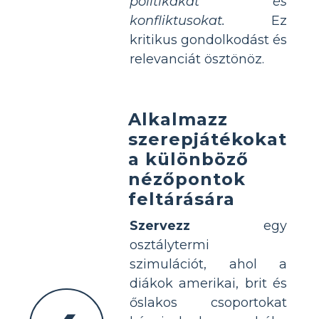
politikákat és
konfliktusokat.
Ez
kritikus gondolkodást és
relevanciát ösztönöz.
Alkalmazz
szerepjátékokat
a különböző
nézőpontok
feltárására
Szervezz
egy
osztálytermi
szimulációt, ahol a
diákok amerikai, brit és
őslakos csoportokat