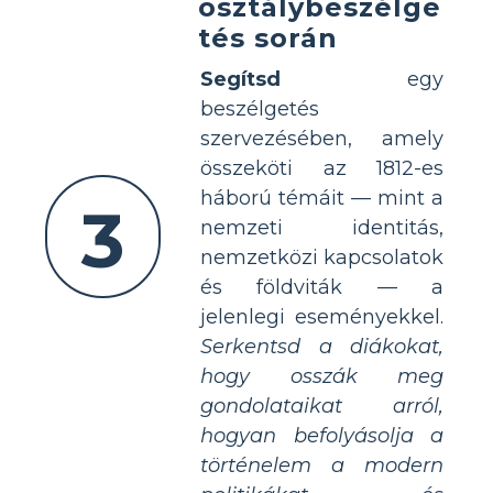
osztálybeszélge
tés során
Segítsd
egy
beszélgetés
szervezésében, amely
összeköti az 1812-es
háború témáit — mint a
3
nemzeti identitás,
nemzetközi kapcsolatok
és földviták — a
jelenlegi eseményekkel.
Serkentsd a diákokat,
hogy osszák meg
gondolataikat arról,
hogyan befolyásolja a
történelem a modern