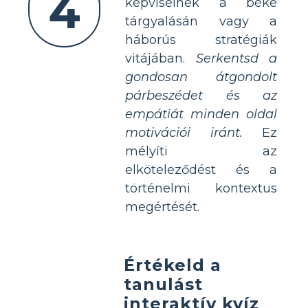
4
képviselnek a béke
tárgyalásán vagy a
háborús stratégiák
vitájában.
Serkentsd a
gondosan átgondolt
párbeszédet és az
empátiát minden oldal
motivációi iránt.
Ez
mélyíti az
elköteleződést és a
történelmi kontextus
megértését.
Értékeld a
tanulást
interaktív kvíz