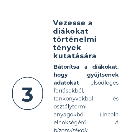
Vezesse a
diákokat
történelmi
tények
kutatására
Bátorítsa a diákokat,
hogy gyűjtsenek
adatokat
elsődleges
3
forrásokból,
tankönyvekből és
osztálytermi
anyagokból Lincoln
elnökségéről.
A
bizonyítékok