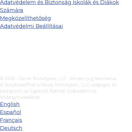
Adatvédelem és Biztonság Iskolák és Diákok
Számára
Megközelíthetőség
Adatvédelmi Beállításai
© 2026 - Clever Prototypes, LLC - Minden jog fenntartva.
A StoryboardThat a
Clever Prototypes , LLC
védjegye, és
bejegyzett az Egyesült Államok Szabadalmi és
Védjegyhivatalában
English
Español
Français
Deutsch