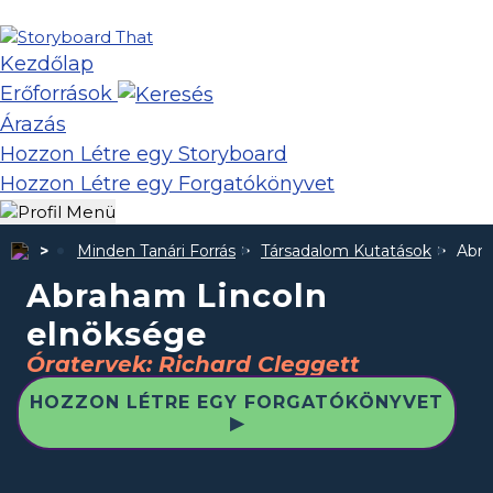
Kezdőlap
Erőforrások
Árazás
Hozzon Létre egy Storyboard
Hozzon Létre egy Forgatókönyvet
Minden Tanári Forrás
Társadalom Kutatások
Abra
Abraham Lincoln
elnöksége
Óratervek: Richard Cleggett
HOZZON LÉTRE EGY FORGATÓKÖNYVET
▶