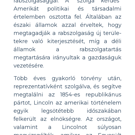
rabszolgasággal. A "szolga kérdés"
Amerikát politikai és társadalmi
értelemben osztotta fel. Általában az
északi államok azzal érveltek, hogy
megtagadják a rabszolgaság új terüle-
tekre való kiterjesztését, míg a déli
államok a rabszolgatartás
megtartására irányultak a gazdaságuk
vezetésére.
Több éves gyakorló törvény után,
reprezentatívként szolgálva, és segítve
megtalálni az 1854-es republikánus
pártot, Lincoln az amerikai történelem
egyik legsötétebb időszakában
felkerült az elnökségre. Az országot,
valamint a Lincolnot súlyosan