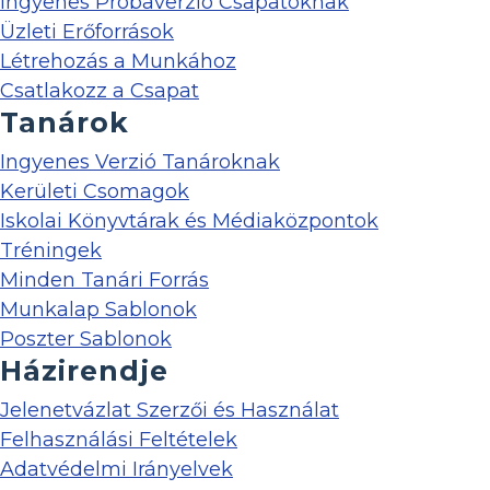
Ingyenes Próbaverzió Csapatoknak
Üzleti Erőforrások
Létrehozás a Munkához
Csatlakozz a Csapat
Tanárok
Ingyenes Verzió Tanároknak
Kerületi Csomagok
Iskolai Könyvtárak és Médiaközpontok
Tréningek
Minden Tanári Forrás
Munkalap Sablonok
Poszter Sablonok
Házirendje
Jelenetvázlat Szerzői és Használat
Felhasználási Feltételek
Adatvédelmi Irányelvek