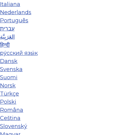
Italiana
Nederlands
Português
עברית
العَرَبِيَّة
हिन्दी
ру́сский язы́к
Dansk
Svenska
Suomi
Norsk
Türkçe
Polski
Româna
Ceština
Slovenský
Magyar