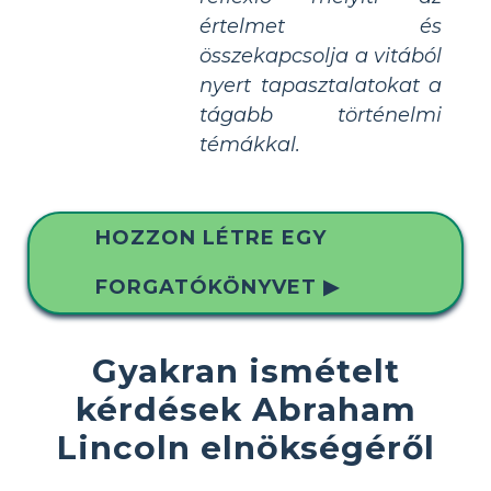
értelmet és
összekapcsolja a vitából
nyert tapasztalatokat a
tágabb történelmi
témákkal.
HOZZON LÉTRE EGY
FORGATÓKÖNYVET ▶
Gyakran ismételt
kérdések Abraham
Lincoln elnökségéről