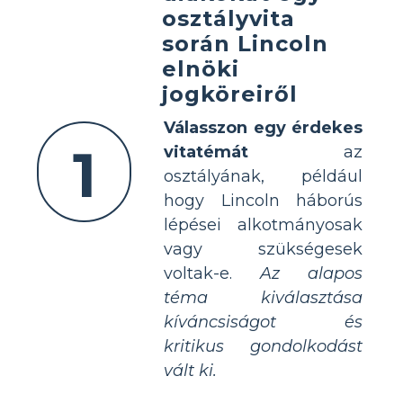
osztályvita
során Lincoln
elnöki
jogköreiről
Válasszon egy érdekes
1
vitatémát
az
osztályának, például
hogy Lincoln háborús
lépései alkotmányosak
vagy szükségesek
voltak-e.
Az alapos
téma kiválasztása
kíváncsiságot és
kritikus gondolkodást
vált ki.