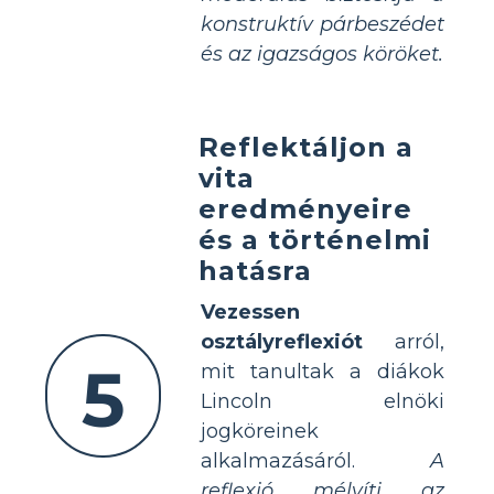
konstruktív párbeszédet
és az igazságos köröket.
Reflektáljon a
vita
eredményeire
és a történelmi
hatásra
Vezessen
osztályreflexiót
arról,
5
mit tanultak a diákok
Lincoln elnöki
jogköreinek
alkalmazásáról.
A
reflexió mélyíti az