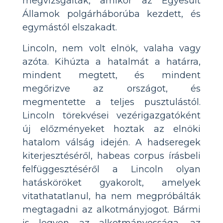
megvizsgálták, amikor az Egyesült
Államok polgárháborúba kezdett, és
egymástól elszakadt.
Lincoln, nem volt elnök, valaha vagy
azóta. Kihúzta a hatalmát a határra,
mindent megtett, és mindent
megőrizve az országot, és
megmentette a teljes pusztulástól.
Lincoln törekvései vezérigazgatóként
új előzményeket hoztak az elnöki
hatalom válság idején. A hadseregek
kiterjesztéséről, habeas corpus írásbeli
felfüggesztéséről a Lincoln olyan
hatásköröket gyakorolt, amelyek
vitathatatlanul, ha nem megpróbálták
megtagadni az alkotmányjogot. Bármi
is legyen az alkotmányossága, az