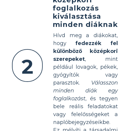
foglalkozás
kiválasztása
minden diáknak
Hívd meg a diákokat,
hogy
fedezzék fel
különböző középkori
2
szerepeket
, mint
például lovagok, pékek,
gyógyítók vagy
parasztok.
Válasszon
minden diák egy
foglalkozást
, és tegyen
bele reális feladatokat
vagy felelősségeket a
naplóbejegyzéseikbe.
Ez mélyíti a társadalmi