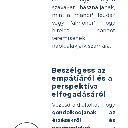
szavakat használjanak,
mint a 'manor', 'feudal'
vagy 'almoner', hogy
hiteles hangot
teremtsenek
naplóalakjaik számára.
Beszélgess az
empátiáról és a
perspektíva
elfogadásáról
Vezesd a diákokat, hogy
gondolkodjanak az
érzésekről és
nézőpontokról
a