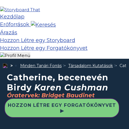
Kezdőlap
Erőforrások
Árazás
Hozzon Létre egy Storyboard
Hozzon Létre egy Forgatókönyvet
Minden Tanári Forrás
Társadalom Kutatások
Cath
Catherine, becenevén
Birdy
Karen Cushman
Óratervek: Bridget Baudinet
HOZZON LÉTRE EGY FORGATÓKÖNYVET
▶