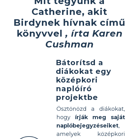
Mit tegyünk a
Catherine, akit
Birdynek hívnak című
könyvvel
, írta Karen
Cushman
Bátorítsd a
diákokat egy
középkori
naplóíró
projektbe
Ösztönözd a diákokat,
hogy
írják meg saját
naplóbejegyzéseiket
,
amelyek középkori