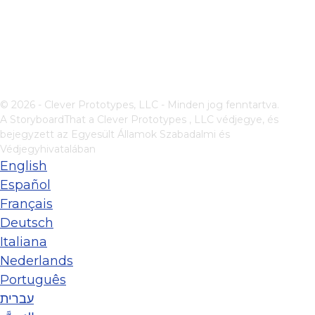
© 2026 - Clever Prototypes, LLC - Minden jog fenntartva.
A StoryboardThat a
Clever Prototypes , LLC
védjegye, és
bejegyzett az Egyesült Államok Szabadalmi és
Védjegyhivatalában
English
Español
Français
Deutsch
Italiana
Nederlands
Português
עברית