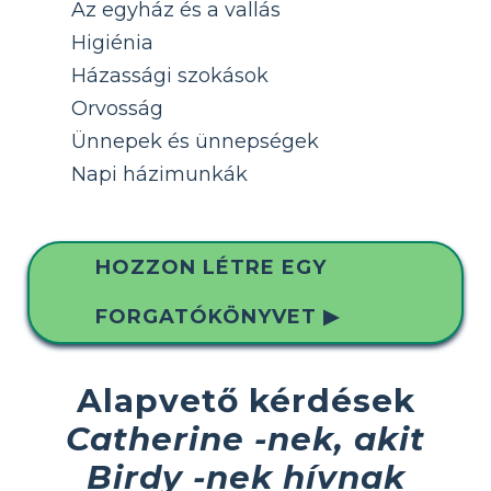
Az egyház és a vallás
Higiénia
Házassági szokások
Orvosság
Ünnepek és ünnepségek
Napi házimunkák
HOZZON LÉTRE EGY
FORGATÓKÖNYVET ▶
Alapvető kérdések
Catherine -nek, akit
Birdy -nek hívnak