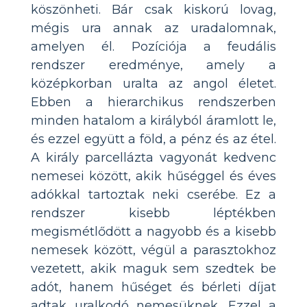
köszönheti. Bár csak kiskorú lovag,
mégis ura annak az uradalomnak,
amelyen él. Pozíciója a feudális
rendszer eredménye, amely a
középkorban uralta az angol életet.
Ebben a hierarchikus rendszerben
minden hatalom a királyból áramlott le,
és ezzel együtt a föld, a pénz és az étel.
A király parcellázta vagyonát kedvenc
nemesei között, akik hűséggel és éves
adókkal tartoztak neki cserébe. Ez a
rendszer kisebb léptékben
megismétlődött a nagyobb és a kisebb
nemesek között, végül a parasztokhoz
vezetett, akik maguk sem szedtek be
adót, hanem hűséget és bérleti díjat
adtak uralkodó nemesüknek. Ezzel a