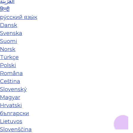
العَرَبِيَّة
हिन्दी
ру́сский язы́к
Dansk
Svenska
Suomi
Norsk
Türkçe
Polski
Româna
Ceština
Slovenský
Magyar
Hrvatski
български
Lietuvos
Slovenščina