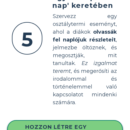
nap' keretében
Szervezz egy
osztálytermi eseményt,
5
ahol a diákok
olvassák
fel naplójuk részleteit
,
jelmezbe öltöznek, és
megosztják, mit
tanultak.
Ez izgalmat
teremt
, és megerősíti az
irodalommal és
történelemmel való
kapcsolatot mindenki
számára.
HOZZON LÉTRE EGY