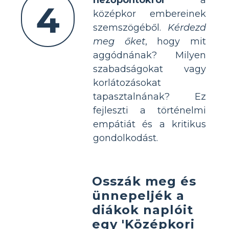
4
középkor embereinek
szemszögéből.
Kérdezd
meg őket
, hogy mit
aggódnának? Milyen
szabadságokat vagy
korlátozásokat
tapasztalnának? Ez
fejleszti a történelmi
empátiát és a kritikus
gondolkodást.
Osszák meg és
ünnepeljék a
diákok naplóit
egy 'Középkori