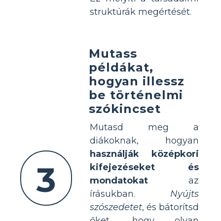
struktúrák megértését.
Mutass
példákat,
hogyan illessz
be történelmi
szókincset
Mutasd meg a
diákoknak, hogyan
használják középkori
3
kifejezéseket és
mondatokat
az
írásukban.
Nyújts
szószedetet
, és bátorítsd
őket, hogy olyan