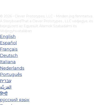
© 2026 - Clever Prototypes, LLC - Minden jog fenntartva.
A StoryboardThat a
Clever Prototypes , LLC
védjegye, és
bejegyzett az Egyesült Államok Szabadalmi és
Védjegyhivatalában
English
Español
Français
Deutsch
Italiana
Nederlands
Português
עברית
العَرَبِيَّة
हिन्दी
ру́сский язы́к