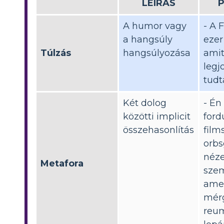
LEÍRÁS
A humor vagy
- A 
a hangsúly
ezer
Túlzás
hangsúlyozása
amit
legj
tudta
Két dolog
- Én
közötti implicit
fordu
összehasonlítás
film
orbs
néze
Metafora
sze
ame
mér
reu