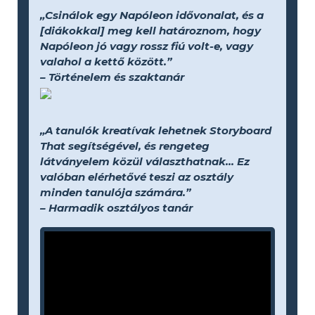
„Csinálok egy Napóleon idővonalat, és a
[diákokkal] meg kell határoznom, hogy
Napóleon jó vagy rossz fiú volt-e, vagy
valahol a kettő között.”
– Történelem és szaktanár
„A tanulók kreatívak lehetnek Storyboard
That segítségével, és rengeteg
látványelem közül választhatnak... Ez
valóban elérhetővé teszi az osztály
minden tanulója számára.”
– Harmadik osztályos tanár