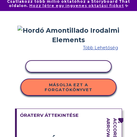
Csatlakozz több millió oktatóhoz a Storyboard That
oldalon.
Hozz létre egy ingyenes oktatási fiókot
✨
Több Lehetőség
TEVÉKENYSÉG MÁSOLÁSA
MÁSOLJA EZT A
FORGATÓKÖNYVET
ÓRATERV ÁTTEKINTÉSE