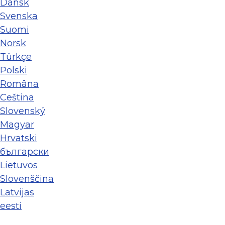
Dansk
Svenska
Suomi
Norsk
Türkçe
Polski
Româna
Ceština
Slovenský
Magyar
Hrvatski
български
Lietuvos
Slovenščina
Latvijas
eesti