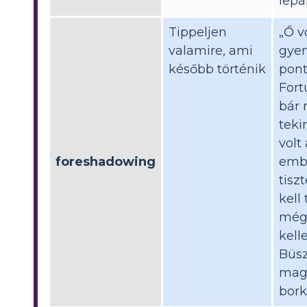
lepá
Tippeljen
„Ő v
valamire, ami
gye
később történik
pont
Fort
bár
teki
volt
foreshadowing
embe
tisz
kell 
még 
kelle
Büs
mag
bork