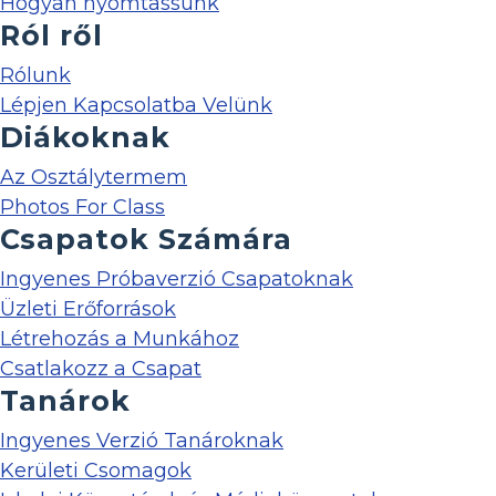
Hogyan nyomtassunk
Ról ről
Rólunk
Lépjen Kapcsolatba Velünk
Diákoknak
Az Osztálytermem
Photos For Class
Csapatok Számára
Ingyenes Próbaverzió Csapatoknak
Üzleti Erőforrások
Létrehozás a Munkához
Csatlakozz a Csapat
Tanárok
Ingyenes Verzió Tanároknak
Kerületi Csomagok