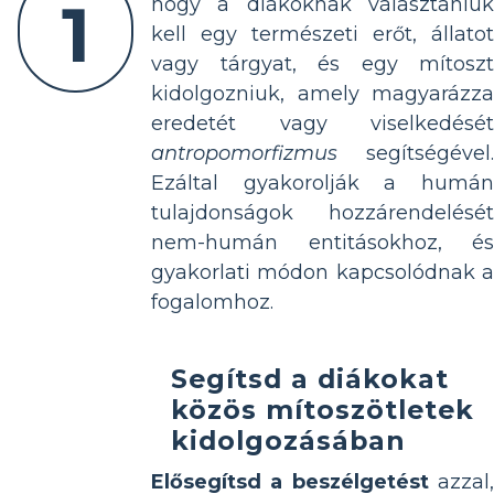
1
hogy a diákoknak választaniuk
kell egy természeti erőt, állatot
vagy tárgyat, és egy mítoszt
kidolgozniuk, amely magyarázza
eredetét vagy viselkedését
antropomorfizmus
segítségével.
Ezáltal gyakorolják a humán
tulajdonságok hozzárendelését
nem-humán entitásokhoz, és
gyakorlati módon kapcsolódnak a
fogalomhoz.
Segítsd a diákokat
közös mítoszötletek
kidolgozásában
Elősegítsd a beszélgetést
azzal