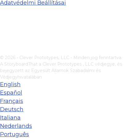
Adatvédelmi Beállításai
© 2026 - Clever Prototypes, LLC - Minden jog fenntartva.
A StoryboardThat a
Clever Prototypes , LLC
védjegye, és
bejegyzett az Egyesült Államok Szabadalmi és
Védjegyhivatalában
English
Español
Français
Deutsch
Italiana
Nederlands
Português