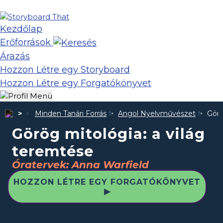
Kezdőlap
Erőforrások
Árazás
Hozzon Létre egy Storyboard
Hozzon Létre egy Forgatókönyvet
Minden Tanári Forrás
Angol Nyelvművészet
Görö
Görög mitológia: a világ
teremtése
Óratervek: Anna Warfield
HOZZON LÉTRE EGY FORGATÓKÖNYVET
▶