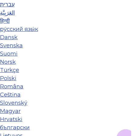
עברית
العَرَبِيَّة
हिन्दी
ру́сский язы́к
Dansk
Svenska
Suomi
Norsk
Türkçe
Polski
Româna
Ceština
Slovenský
Magyar
Hrvatski
български
Lietuvos