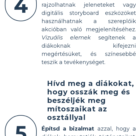
4
rajzolhatnak jeleneteket vagy
digitális storyboard eszközöket
használhatnak a szereplőik
akcióban való megjelenítéséhez.
Vizuális elemek
segítenek 
diákoknak kifejezni
megértésüket, és színesebbé
teszik a tevékenységet.
Hívd meg a diákokat,
hogy osszák meg és
beszéljék meg
mítoszaikat az
osztállyal
5
Építsd a bizalmat
azzal, hogy 