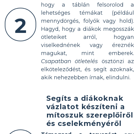
hogy a táblán felsorolod a
lehetséges témákat (például
2
mennydörgés, folyók vagy hold).
Hagyd, hogy a diákok megosszák
ötleteiket arról, hogyan
viselkednének vagy éreznék
magukat, mint emberek.
Csapatban ötletelés
ösztönzi a
elköteleződést, és segít azoknak,
akik nehezebben írnak, elindulni.
Segíts a diákoknak
vázlatot készíteni a
mítoszuk szereplőiről
és cselekményéről