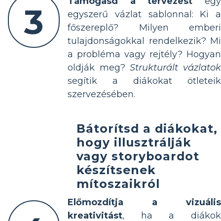
Támogasd a tervezést
eg
3
egyszerű vázlat sablonnal: Ki a
főszereplő? Milyen emberi
tulajdonságokkal rendelkezik? Mi
a probléma vagy rejtély? Hogyan
oldják meg?
Strukturált vázlato
segítik a diákokat ötleteik
szervezésében.
Bátorítsd a diákokat,
hogy illusztrálják
vagy storyboardot
készítsenek
mítoszaikról
Előmozdítja a vizuális
kreativitást
, ha a diákok