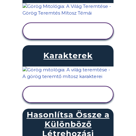
TEVÉKENYSÉG
MEGTEKINTÉSE
Karakterek
TEVÉKENYSÉG
MEGTEKINTÉSE
Hasonlítsa Össze a
Különböző
Létrehozási