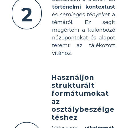
2
történelmi kontextust
és
semleges tényeket
a
témáról. Ez segít
megérteni a különböző
nézőpontokat és alapot
teremt az tájékozott
vitához.
Használjon
strukturált
formátumokat
az
osztálybeszélge
téshez
Válasszon
vitafórmát
,