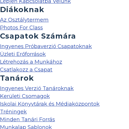
Lépjen Kapcsolatba Velünk
Diákoknak
Az Osztálytermem
Photos For Class
Csapatok Számára
Ingyenes Próbaverzió Csapatoknak
Üzleti Erőforrások
Létrehozás a Munkához
Csatlakozz a Csapat
Tanárok
Ingyenes Verzió Tanároknak
Kerületi Csomagok
Iskolai Könyvtárak és Médiaközpontok
Tréningek
Minden Tanári Forrás
Munkalap Sablonok