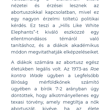
nézetei és érzései lesznek az
abortuszokkal kapcsolatban, mivel ez
egy nagyon érzelmi töltetű politikai
kérdés. Ez teszi a „Hills Like White
Elephants”-t kiváló eszközzé egy
ellentmondásos témáról való
tanításhoz, és a diákok akadémikus
módon megvitathatják elképzeléseiket.
A diákok számára az abortusz egész
életükben legális volt. Az 1973-as
Roe
kontra Wade
ügyben a Legfelsőbb
Bíróság mérföldkőnek számító
ügyében a bírók 7-2 arányban úgy
döntöttek, hogy alkotmányellenes egy
texasi törvény, amely megtiltja a nők
abortuszát, kivéve, ha az élete