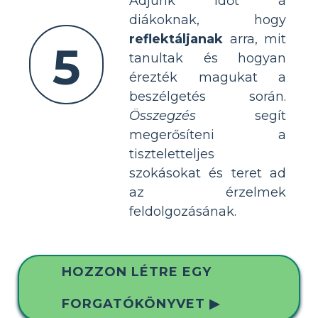
Adjunk időt a
diákoknak, hogy
reflektáljanak
arra, mit
5
tanultak és hogyan
érezték magukat a
beszélgetés során.
Összegzés
segít
megerősíteni a
tiszteletteljes
szokásokat és teret ad
az érzelmek
feldolgozásának.
HOZZON LÉTRE EGY
FORGATÓKÖNYVET ▶