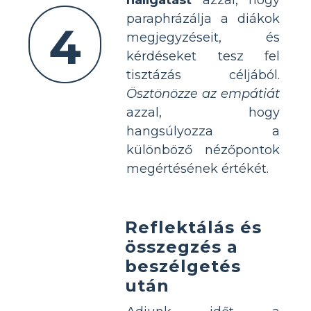
paraphrázálja a diákok
4
megjegyzéseit, és
kérdéseket tesz fel
tisztázás céljából.
Ösztönözze az empátiát
azzal, hogy
hangsúlyozza a
különböző nézőpontok
megértésének értékét.
Reflektálás és
összegzés a
beszélgetés
után