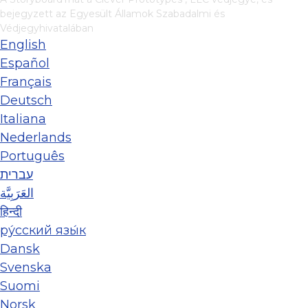
bejegyzett az Egyesült Államok Szabadalmi és
Védjegyhivatalában
English
Español
Français
Deutsch
Italiana
Nederlands
Português
עברית
العَرَبِيَّة
हिन्दी
ру́сский язы́к
Dansk
Svenska
Suomi
Norsk