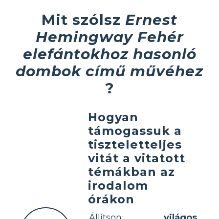
Mit szólsz
Ernest
Hemingway Fehér
elefántokhoz hasonló
dombok című művéhez
?
Hogyan
támogassuk a
tiszteletteljes
vitát a vitatott
témákban az
irodalom
órákon
Állítson
világos