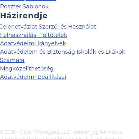
Poszter Sablonok
Házirendje
Jelenetvázlat Szerzői és Használat
Felhasználási Feltételek
Adatvédelmi Irányelvek
Adatvédelem és Biztonság Iskolák és Diákok
Számára
Megközelíthetőség
Adatvédelmi Beállításai
© 2026 - Clever Prototypes, LLC - Minden jog fenntartva.
A StoryboardThat a
Clever Prototypes , LLC
védjegye, és