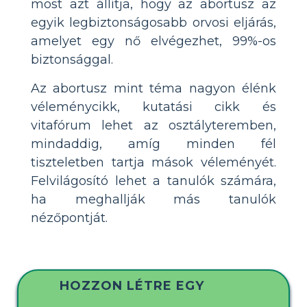
most azt állítja, hogy az abortusz az
egyik legbiztonságosabb orvosi eljárás,
amelyet egy nő elvégezhet, 99%-os
biztonsággal.
Az abortusz mint téma nagyon élénk
véleménycikk, kutatási cikk és
vitafórum lehet az osztályteremben,
mindaddig, amíg minden fél
tiszteletben tartja mások véleményét.
Felvilágosító lehet a tanulók számára,
ha meghallják más tanulók
nézőpontját.
HOZZON LÉTRE EGY