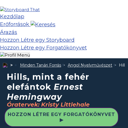
Kezdőlap
Erőforrások
Árazás
Hozzon Létre egy Storyboard
Hozzon Létre egy Forgatókönyvet
Minden Tanári Forrás
Angol Nyelvművészet
Hill
Hills, mint a fehér
elefántok
Ernest
Hemingway
Óratervek: Kristy Littlehale
HOZZON LÉTRE EGY FORGATÓKÖNYVET
▶