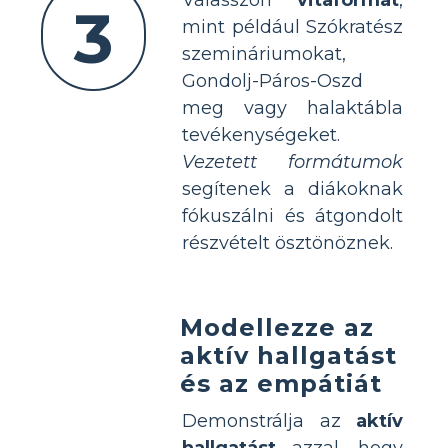
3
mint például Szókratész
szemináriumokat,
Gondolj-Páros-Oszd
meg vagy halaktábla
tevékenységeket.
Vezetett formátumok
segítenek a diákoknak
fókuszálni és átgondolt
részvételt ösztönöznek.
Modellezze az
aktív hallgatást
és az empátiát
Demonstrálja az
aktív
hallgatást
azzal, hogy