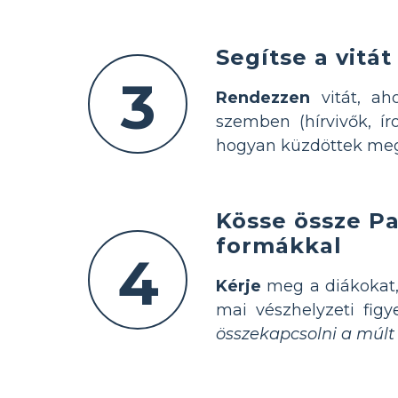
Segítse a vitá
3
Rendezzen
vitát, ah
szemben (hírvivők, íro
hogyan küzdöttek meg 
Kösse össze Pa
formákkal
4
Kérje
meg a diákokat, 
mai vészhelyzeti figy
összekapcsolni a múlt