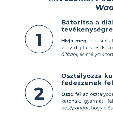
Wad
Bátorítsa a di
tevékenységre
1
Hívja meg
a diákokat,
vagy digitális eszköz
állítani
, és mélyítik tö
Osztályozza k
fedezzenek fe
2
Oszd
fel az osztályod
katonák, gyarmati fa
nézőpontját
, hogy elő