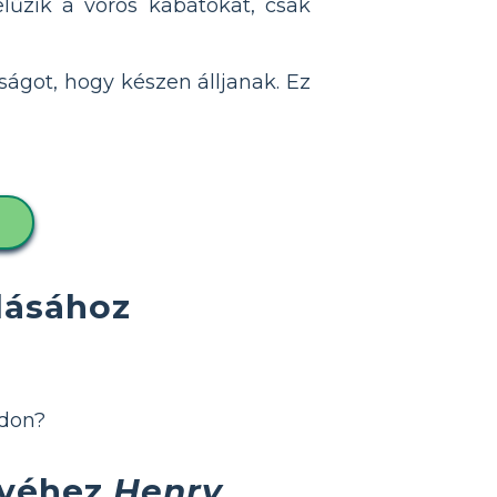
lűzik a vörös kabátokat, csak
ságot, hogy készen álljanak. Ez
lásához
rdon?
űvéhez
Henry