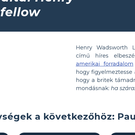
fellow
Henry Wadsworth Lo
című híres elbesz
amerikai forradalom
hogy figyelmeztesse 
hogy a britek támadn
mondásnak:
ha szára
ységek a következőhöz: Pau