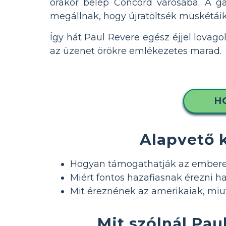
órakor belép Concord városába. A ga
megállnak, hogy újratöltsék muskétáik
Így hát Paul Revere egész éjjel lovago
az üzenet örökre emlékezetes marad.
H
Alapvető 
Hogyan támogathatják az embere
Miért fontos hazafiasnak érezni h
Mit éreznének az amerikaiak, mi
Mit szólnál Pa