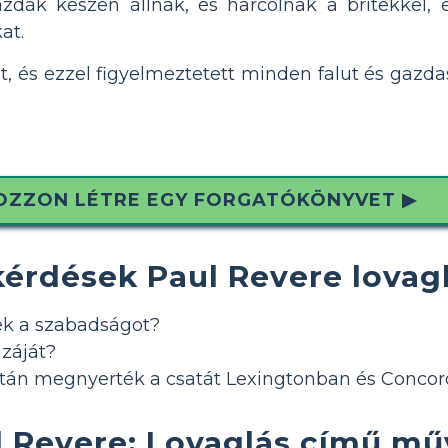
zdák készen állnak, és harcolnak a britekkel, e
at.
lt, és ezzel figyelmeztetett minden falut és gazda
OZZON LÉTRE EGY FORGATÓKÖNYVET ▶
kérdések Paul Revere lovag
k a szabadságot?
azáját?
után megnyerték a csatát Lexingtonban és Conco
ul Revere: Lovaglás című m