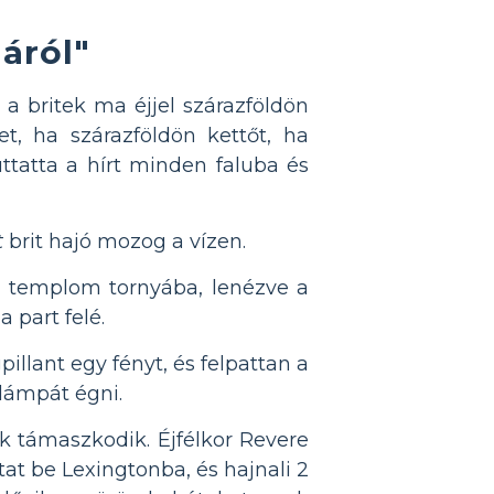
áról"
a a britek ma éjjel szárazföldön
t, ha szárazföldön kettőt, ha
uttatta a hírt minden faluba és
t
brit hajó mozog a vízen.
ki templom tornyába, lenézve a
 part felé.
illant egy fényt, és felpattan a
lámpát égni.
k támaszkodik. Éjfélkor Revere
tat be Lexingtonba, és hajnali 2