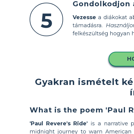
Gondolkodjon 
5
Vezesse
a diákokat ab
támadásra.
Használj
felkészültség hogyan h
H
Gyakran ismételt k
What is the poem 'Paul R
'Paul Revere's Ride'
is a narrative 
midnight journey to warn American v