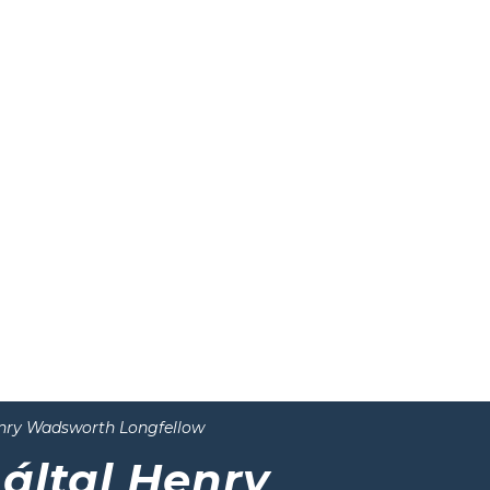
enry Wadsworth Longfellow
e
által Henry