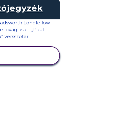
zójegyzék
TEVÉKENYSÉG
MEGTEKINTÉSE