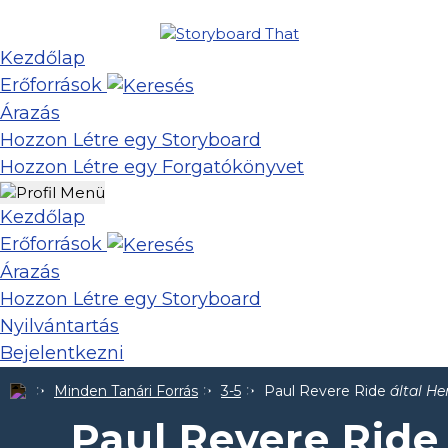
Kezdőlap
Erőforrások
Árazás
Hozzon Létre egy Storyboard
Hozzon Létre egy Forgatókönyvet
Kezdőlap
Erőforrások
Árazás
Hozzon Létre egy Storyboard
Nyilvántartás
Bejelentkezni
Minden Tanári Forrás
3-5
Paul Revere Ride
által H
Paul Revere Rid