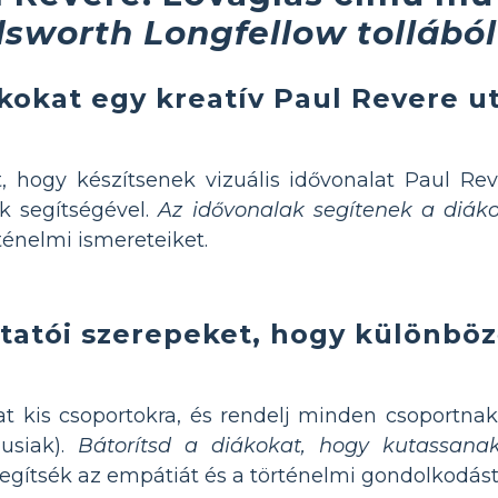
sworth Longfellow tollából
ákokat egy kreatív Paul Revere u
 hogy készítsenek vizuális idővonalat Paul Rever
ök segítségével.
Az idővonalak segítenek a diá
rténelmi ismereteiket.
utatói szerepeket, hogy különbö
l
at kis csoportokra, és rendelj minden csoportnak 
lusiak).
Bátorítsd a diákokat, hogy kutassana
segítsék az empátiát és a történelmi gondolkodást