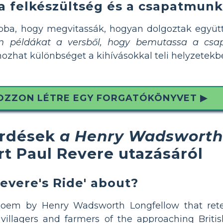
a felkészültség és a csapatmunk
ba, hogy megvitassák, hogyan dolgoztak együtt a
on példákat a versből, hogy bemutassa a csa
ozhat különbséget a kihívásokkal teli helyzetekb
OZZON LÉTRE EGY FORGATÓKÖNYVET ▶
érdések
a Henry Wadsworth 
írt Paul Revere utazásáról
evere's Ride' about?
poem by Henry Wadsworth Longfellow that retel
illagers and farmers of the approaching British