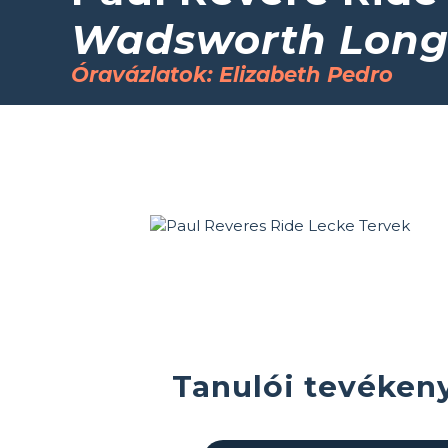
Wadsworth Long
Óravázlatok: Elizabeth Pedro
Tanulói tevéken