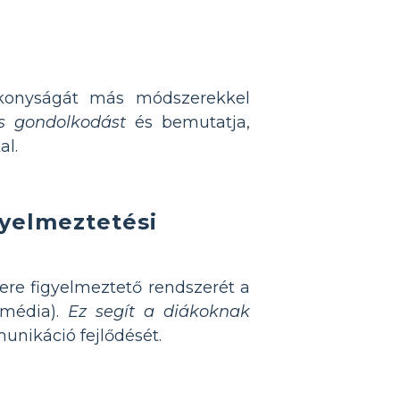
ékonyságát más módszerekkel
us gondolkodást
és bemutatja,
al.
gyelmeztetési
ere figyelmeztető rendszerét a
 média).
Ez segít a diákoknak
unikáció fejlődését.