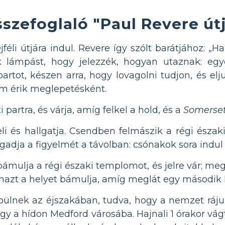
szefoglaló "Paul Revere útj
éjféli útjára indul. Revere így szólt barátjához: „H
 lámpást, hogy jelezzék, hogyan utaznak: egye
artot, készen arra, hogy lovagolni tudjon, és elj
em érik meglepetésként.
artra, és várja, amíg felkel a hold, és a
Somerse
eli és hallgatja. Csendben felmászik a régi észa
dja a figyelmét a távolban: csónakok sora indul a
ámulja a régi északi templomot, és jelre vár; megp
yanazt a helyet bámulja, amíg meglát egy második 
epülnek az éjszakában, tudva, hogy a nemzet ráju
egy a hídon Medford városába. Hajnali 1 órakor vág