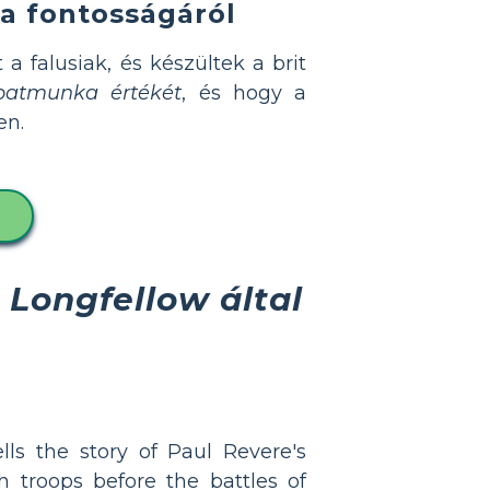
a fontosságáról
 falusiak, és készültek a brit
patmunka értékét
, és hogy a
en.
Longfellow által
ls the story of Paul Revere's
 troops before the battles of