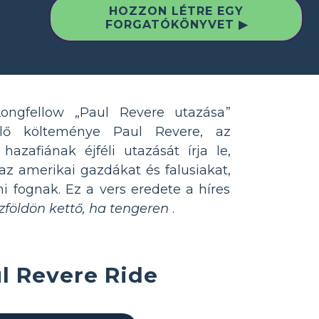
HOZZON LÉTRE EGY
FORGATÓKÖNYVET ▶
ngfellow „Paul Revere utazása”
élő költeménye Paul Revere, az
hazafiának éjféli utazását írja le,
az amerikai gazdákat és falusiakat,
i fognak. Ez a vers eredete a híres
zföldön kettő, ha tengeren
.
l Revere Ride