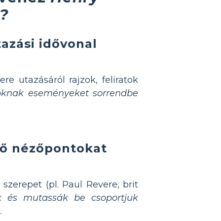
?
tazási idővonal
e utazásáról rajzok, feliratok
koknak eseményeket sorrendbe
ző nézőpontokat
szerepet (pl. Paul Revere, brit
k és mutassák be csoportjuk
.