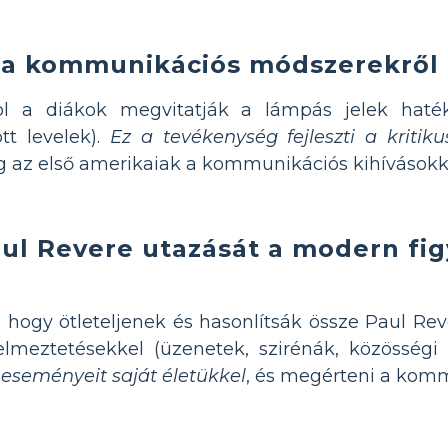
t a kommunikációs módszerekről
ol a diákok megvitatják a lámpás jelek hat
tt levelek).
Ez a tevékenység fejleszti a kritik
az első amerikaiak a kommunikációs kihívásokk
ul Revere utazását a modern fi
hogy ötleteljenek és hasonlítsák össze Paul Rev
elmeztetésekkel (üzenetek, szirénák, közösségi
 eseményeit saját életükkel
, és megérteni a komm