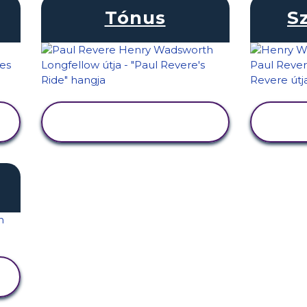
Tónus
S
TEVÉKENYSÉG
MEGTEKINTÉSE