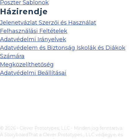
Poszter Sablonok
Házirendje
Jelenetvázlat Szerzői és Használat
Felhasználási Feltételek
Adatvédelmi Irányelvek
Adatvédelem és Biztonság Iskolák és Diákok
Számára
Megközelíthetőség
Adatvédelmi Beállításai
© 2026 - Clever Prototypes, LLC - Minden jog fenntartva.
A StoryboardThat a
Clever Prototypes , LLC
védjegye, és