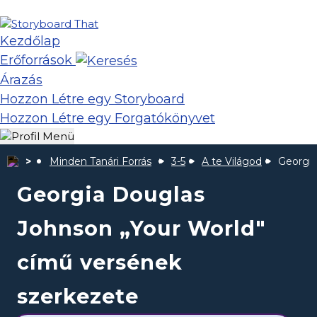
Kezdőlap
Erőforrások
Árazás
Hozzon Létre egy Storyboard
Hozzon Létre egy Forgatókönyvet
Minden Tanári Forrás
3-5
A te Világod
Georgia
Georgia Douglas
Johnson „Your World"
című versének
szerkezete