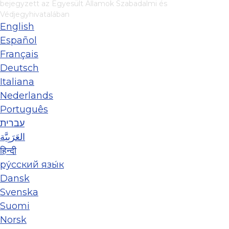
bejegyzett az Egyesült Államok Szabadalmi és
Védjegyhivatalában
English
Español
Français
Deutsch
Italiana
Nederlands
Português
עברית
العَرَبِيَّة
हिन्दी
ру́сский язы́к
Dansk
Svenska
Suomi
Norsk