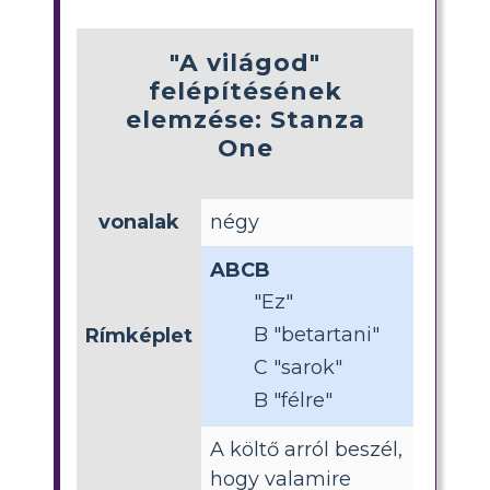
"A világod"
felépítésének
elemzése: Stanza
One
vonalak
négy
ABCB
"Ez"
B "betartani"
Rímképlet
C "sarok"
B "félre"
A költő arról beszél,
hogy valamire