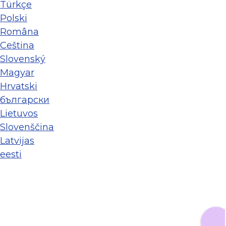
Türkçe
Polski
Româna
Ceština
Slovenský
Magyar
Hrvatski
български
Lietuvos
Slovenščina
Latvijas
eesti