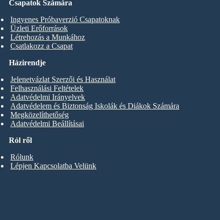
Csapatok Számára
Ingyenes Próbaverzió Csapatoknak
Üzleti Erőforrások
Létrehozás a Munkához
Csatlakozz a Csapat
Házirendje
Jelenetvázlat Szerzői és Használat
Felhasználási Feltételek
Adatvédelmi Irányelvek
Adatvédelem és Biztonság Iskolák és Diákok Számára
Megközelíthetőség
Adatvédelmi Beállításai
Ról ről
Rólunk
Lépjen Kapcsolatba Velünk