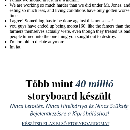
We are working so much harder than we did under Mr. Jones, and 
eating so much less, and living conditions have only gotten worse
time
I agree! Something has to be done against this nonsense!
you guys have ended up being more#160; like the famers than the
farmers themselves actually were, even though they treated us ba
people turned into the one thing you sought out to destroy.
I'm too old to dictate anymore
Im fat
Több mint
40 millió
storyboard készült
Nincs Letöltés, Nincs Hitelkártya és Nincs Szükség
Bejelentkezésre a Kipróbáláshoz!
KÉSZÍTSD EL AZ ELSŐ STORYBOARDOMAT