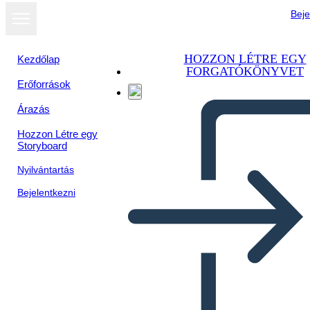
Beje
HOZZON LÉTRE EGY
Kezdőlap
FORGATÓKÖNYVET
Erőforrások
Megtekintés
Árazás
diavetítésként
Hozzon Létre egy
Storyboard
Nyilvántartás
Bejelentkezni
Unknown Story