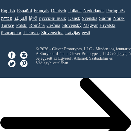
English
Español
Français
Deutsch
Italiana
Nederlands
Português
עברית
العَرَبِيَّة
हिन्दी
ру́сский язы́к
Dansk
Svenska
Suomi
Norsk
Türkçe
Polski
Româna
Ceština
Slovenský
Magyar
Hrvatski
български
Lietuvos
Slovenščina
Latvijas
eesti
© 2026 - Clever Prototypes, LLC - Minden jog fenntartv
A StoryboardThat a
Clever Prototypes , LLC
védjegye, é
bejegyzett az Egyesült Államok Szabadalmi és
Védjegyhivatalában