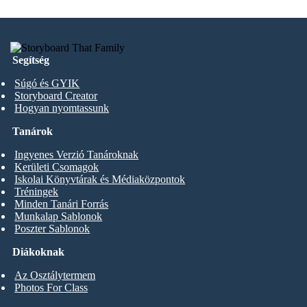
Segítség
Súgó és GYIK
Storyboard Creator
Hogyan nyomtassunk
Tanárok
Ingyenes Verzió Tanároknak
Kerületi Csomagok
Iskolai Könyvtárak és Médiaközpontok
Tréningek
Minden Tanári Forrás
Munkalap Sablonok
Poszter Sablonok
Diákoknak
Az Osztálytermem
Photos For Class