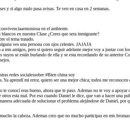
es y si algo malo pasa avisas. Te veo en casa en 2 semanas.
convivenciaarmoniosa en el ambiente.
 blancos en nuestra Clase ¿Crees que sera inmigrante?
re el tema tratado.
o alguna ves una persona con ojos celestes. JAJAJA
o a mis amigos, pero si quiero seguir adelante mejor voy a juntar con lo
uyos se están burlando de ella y se esta recordando de su anterior Cole
sejos.
stras redes socialessobre #Bien china soy
 Ya aprendí mi error, quiero ser una mejor chica; todos me reconocen
o te conocí eras bueno, ahora que te paso. Ademas no te voy a apoyar c
de otros esta mal. Por eso cuando Daniel le dice, que van a hacer una 
manera adecuada de solucionar el problema alejándose de Daniel, por q
r mucho la cabeza. Ademas creo que no mucho participas en mis bromas