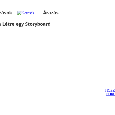
rások
Árazás
 Létre egy Storyboard
HOZZ
FOR