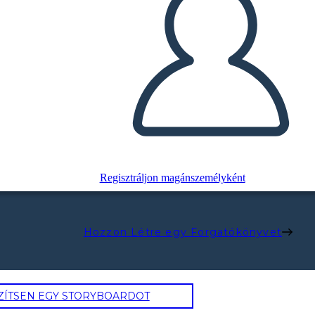
Regisztráljon magánszemélyként
Hozzon Létre egy Forgatókönyvet
ZÍTSEN EGY STORYBOARDOT