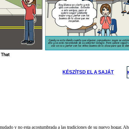
Soy blanca es cierto y mis
ojos son celestes. Extraño
tros esta mal. Por eso
 donde Candy puede ser
a mis amigos, pero si
da cuenta que no es la
quiero seguir adelante
 Daniel, por que Daniel
mejor voy a juntar con los
buenos de la clase que me
respeten.
Candy se esta dando cuenta que algunos compañeros suyos se están
ella y se esta recordando de su anterior Colegio. Pero quiere seguir 
eso se va a juntar con los niños buenos de la clase para que le den
 That
KÉSZÍTSD EL A SAJÁT
dado y no esta acostumbrada a las tradiciones de su nuevo hogar. Ahora