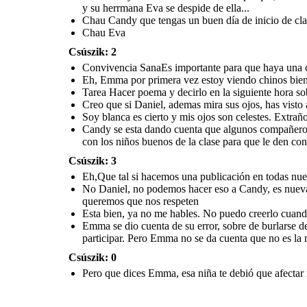
y su herrmana Eva se despide de ella...
Chau Candy que tengas un buen día de inicio de clas
Chau Eva
Csúszik: 2
Convivencia SanaEs importante para que haya una 
Eh, Emma por primera vez estoy viendo chinos bien
Tarea Hacer poema y decirlo en la siguiente hora sob
Creo que si Daniel, ademas mira sus ojos, has vist
Soy blanca es cierto y mis ojos son celestes. Extrañ
Candy se esta dando cuenta que algunos compañeros s
con los niños buenos de la clase para que le den con
Csúszik: 3
Eh,Que tal si hacemos una publicación en todas nue
No Daniel, no podemos hacer eso a Candy, es nueva.
queremos que nos respeten
Esta bien, ya no me hables. No puedo creerlo cuand
Emma se dio cuenta de su error, sobre de burlarse 
participar. Pero Emma no se da cuenta que no es la 
Csúszik: 0
Pero que dices Emma, esa niña te debió que afecta