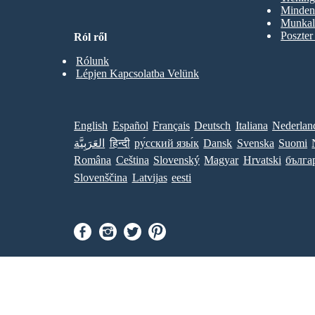
Minden 
Munkal
Poszter
Ról ről
Rólunk
Lépjen Kapcsolatba Velünk
English
Español
Français
Deutsch
Italiana
Nederlan
العَرَبِيَّة
हिन्दी
ру́сский язы́к
Dansk
Svenska
Suomi
Româna
Ceština
Slovenský
Magyar
Hrvatski
бълга
Slovenščina
Latvijas
eesti