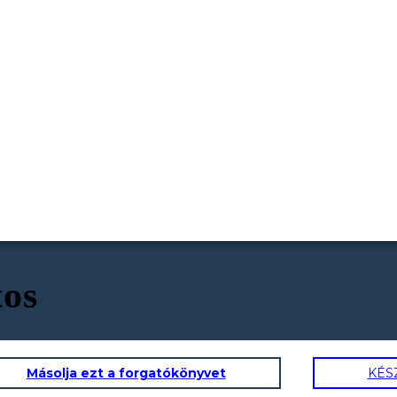
tos
Másolja ezt a forgatókönyvet
KÉS