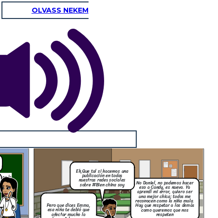
OLVASS NEKEM
Eh,Que tal si hacemos una
publicación en todas
o en la
nuestras redes sociales
No Daniel, no podemos hacer
el tema
sobre #Bien china soy
eso a Candy, es nueva. Ya
aprendí mi error, quiero ser
una mejor chica; todos me
reconocen como la niña mala.
Pero que dices Emma,
Hay que respetar a los demás
esa niña te debió que
como queremos que nos
afectar mucho la
respeten