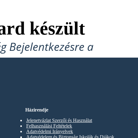
ard készült
ég Bejelentkezésre a
Házirendje
Jelenetvázlat Szerzői és Használat
Felhasználási Feltételek
Adatvédelmi Irányelvek
Adatvédelem és Biztonság Iskolák és Diákok