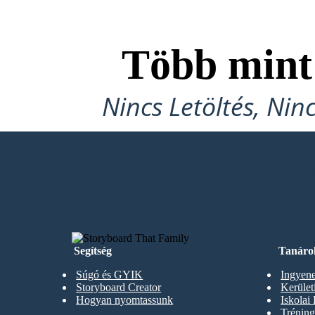
Több min
Nincs Letöltés, Nin
KÉSZÍTSD EL AZ ELSŐ STORYB
Segítség
Tanáro
Súgó és GYIK
Ingyene
Storyboard Creator
Kerüle
Hogyan nyomtassunk
Iskolai
Trénin