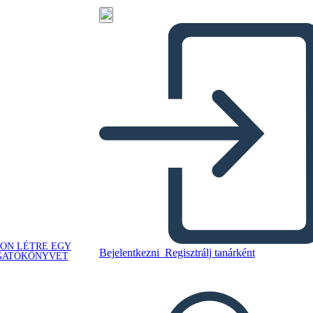
ON LÉTRE EGY
Bejelentkezni
Regisztrálj tanárként
GATÓKÖNYVET