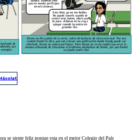
cabeza. Ademas creo
que no mucho participas
en mis bromas.
Esta bien, ya no me hables.
No puedo creerlo cuando te
conocí eras bueno, ahora que
te paso. Ademas no te voy a
apoyar cuando te metas en
grandes líos.
Emma se dio cuenta de su error, sobre de burlarse de otros esta mal. Por eso
cuando Daniel le dice, que van a hacer una publicación donde Candy puede ser
 burlando de
afectada, Emma no quiere participar. Pero Emma no se da cuenta que no es la
adelante, por
manera adecuada de solucionar el problema alejándose de Daniel, por que Daniel
 consejos.
se puede sentir mal.
Másolat
 se siente feliz porque esta en el mejor Colegio del País