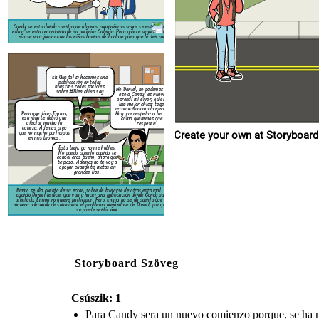
grandes líos.
Emma se dio cuenta de su error, sobre de burlarse de o
cuando Daniel le dice, que van a hacer una publicación
Candy se esta dando cuenta que algunos compañeros suyos se están burlando de
afectada, Emma no quiere participar. Pero Emma no se 
ella y se esta recordando de su anterior Colegio. Pero quiere seguir adelante, por
manera adecuada de solucionar el problema alejándose de
eso se va a juntar con los niños buenos de la clase para que le den consejos.
se puede sentir mal.
Eh,Que tal si hacemos una
publicación en todas
nuestras redes sociales
No Daniel, no podemos hacer
sobre #Bien china soy
eso a Candy, es nueva. Ya
aprendí mi error, quiero ser
una mejor chica; todos me
reconocen como la niña mala.
Pero que dices Emma,
Hay que respetar a los demás
esa niña te debió que
como queremos que nos
afectar mucho la
respeten
cabeza. Ademas creo
que no mucho participas
Create your own at Storyboard
en mis bromas.
Esta bien, ya no me hables.
No puedo creerlo cuando te
conocí eras bueno, ahora que
te paso. Ademas no te voy a
apoyar cuando te metas en
grandes líos.
Emma se dio cuenta de su error, sobre de burlarse de otros esta mal. Por eso
cuando Daniel le dice, que van a hacer una publicación donde Candy puede ser
afectada, Emma no quiere participar. Pero Emma no se da cuenta que no es la
manera adecuada de solucionar el problema alejándose de Daniel, por que Daniel
se puede sentir mal.
Storyboard Szöveg
Csúszik: 1
Para Candy sera un nuevo comienzo porque, se ha mu