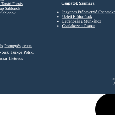
Csapatok Számára
Tanári Forrás
ap Sablonok
Ingyenes Próbaverzió Csapatok
 Sablonok
Üzleti Erőforrások
Létrehozás a Munkához
Csatlakozz a Csapat
ds
Português
עברית
Norsk
Türkçe
Polski
рски
Lietuvos
©
A