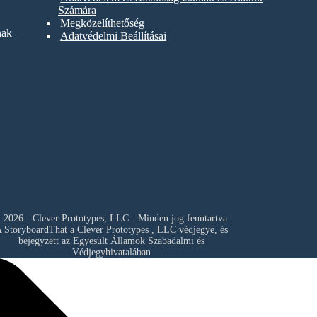
Számára
Megközelíthetőség
nak
Adatvédelmi Beállításai
 2026 - Clever Prototypes, LLC - Minden jog fenntartva.
 StoryboardThat a
Clever Prototypes , LLC
védjegye, és
bejegyzett az Egyesült Államok Szabadalmi és
Védjegyhivatalában