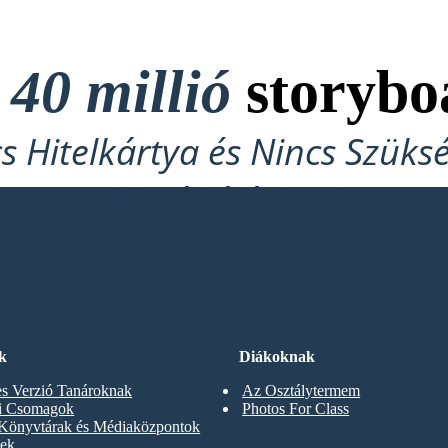
t
40 millió
storybo
cs Hitelkártya és Nincs Szüks
Kipróbáláshoz!
OARDOMAT
k
Diákoknak
s Verzió Tanároknak
Az Osztálytermem
ti Csomagok
Photos For Class
 Könyvtárak és Médiaközpontok
gek