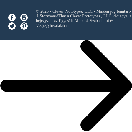
© 2026 - Clever Prototypes, LLC - Minden jog fenntartv
A StoryboardThat a
Clever Prototypes , LLC
védjegye, é
bejegyzett az Egyesült Államok Szabadalmi és
Védjegyhivatalában