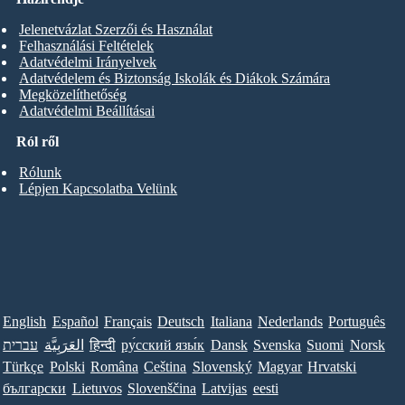
Jelenetvázlat Szerzői és Használat
Felhasználási Feltételek
Adatvédelmi Irányelvek
Adatvédelem és Biztonság Iskolák és Diákok Számára
Megközelíthetőség
Adatvédelmi Beállításai
Ról ről
Rólunk
Lépjen Kapcsolatba Velünk
English
Español
Français
Deutsch
Italiana
Nederlands
Português
עברית
العَرَبِيَّة
हिन्दी
ру́сский язы́к
Dansk
Svenska
Suomi
Norsk
Türkçe
Polski
Româna
Ceština
Slovenský
Magyar
Hrvatski
български
Lietuvos
Slovenščina
Latvijas
eesti