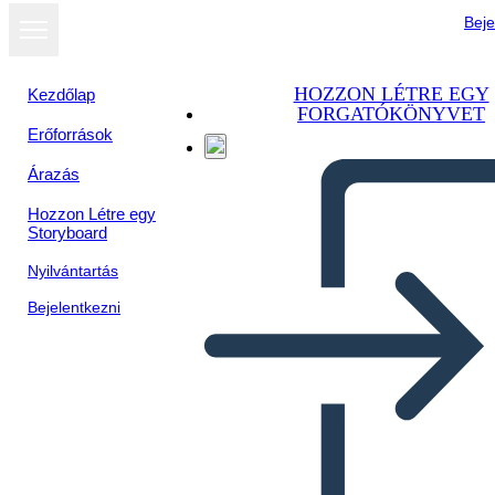
Beje
HOZZON LÉTRE EGY
Kezdőlap
FORGATÓKÖNYVET
Erőforrások
Megtekintés
Árazás
diavetítésként
Hozzon Létre egy
Storyboard
Nyilvántartás
Bejelentkezni
Unknown Story