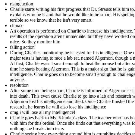
rising action
Charlie starts writing his first progress that Dr. Strauss tells him to
explains who he is and that he would like to be smart. His spelling
terrible so we know that he isn't very smart.
climax
An operation is performed on Charlie to increase his intelligence.
results of the operation aren't immediate. but they have worked on
mice. So they monitor him
falling action
During Charlie's monitoring he is tested for his intelligence. One o
major tests is having to race a lab rat. named Algernon, though a 
At first, Charlie wasn't smart enough to beat the mouse but after 
time he starts beating Algernon. This is a major sign that he is gai
intelligence, Charlie goes on to become smart enough to challeng
anyone.
resolution
After some time being smart, Charlie is informed of Algernon's sl
into death. This even cause Charlie to go into a lab and research
Algernon lost his intelligence and died. Once Charlie finished the
research, he learns he will also lose his intelligence
omg i will lose all my intelligence!
Charlie goes back to Ms. Kinnian's class. The teacher who has b
with him for this ordeal. Once she finds out that everything was f
nothing she breaks into tears
Charlie seeing how everything around him is crumbling decides t