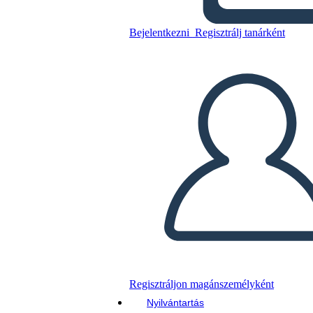
Bejelentkezni
Regisztrálj tanárként
Másolja ezt a forgatókönyvet
KÉSZÍTSEN EGY STORYBOARDOT
DIAVETÍTÉS LEJÁTSZÁSA
OLVASS NEKEM
Regisztráljon magánszemélyként
Nyilvántartás