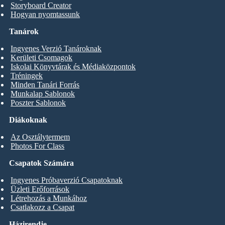
Storyboard Creator
Hogyan nyomtassunk
Tanárok
Ingyenes Verzió Tanároknak
Kerületi Csomagok
Iskolai Könyvtárak és Médiaközpontok
Tréningek
Minden Tanári Forrás
Munkalap Sablonok
Poszter Sablonok
Diákoknak
Az Osztálytermem
Photos For Class
Csapatok Számára
Ingyenes Próbaverzió Csapatoknak
Üzleti Erőforrások
Létrehozás a Munkához
Csatlakozz a Csapat
Házirendje