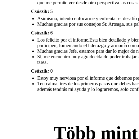
estamos para dar lo
que me permite ver desde otra perspectiva las cosas.
mejor de nosotros,
promoviendo un
mayor liderazgo
adaptativo para el
Csúszik: 5
personal de la
empresa.
Si, me encuentro muy agradecida
Asimismo, intento enfocarme y enfrentar el desafío
de poder trabajar aquí, y de la
buena recibida que me han
brindado. Sin la ayuda de mis
Muchas gracias por sus consejos Sr. Arteaga, sus pa
compañeros no podría haber
realizado de manera efectiva la
tarea.
Csúszik: 6
Los felicito por el informe,Esta bien detallado y b
participen, fomentando el liderazgo y armonía como
Muchas gracias Jefe, estamos para dar lo mejor de 
Si, me encuentro muy agradecida de poder trabajar 
tarea.
Csúszik: 0
Estoy muy nerviosa por el informe que debemos presen
Ten calma, tres de los primeros pasos que debes hacer
además tendrás mi ayuda y lo lograremos, solo con
Több min