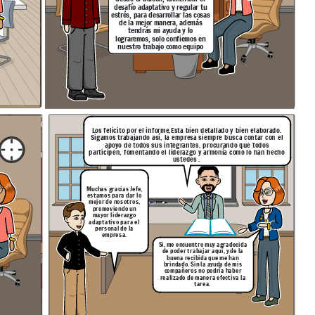
desafío adaptativo y regular tu
estrés, para desarrollar las cosas
de la mejor manera, además
tendrás mi ayuda y lo
lograremos, solo confiemos en
nuestro trabajo como equipo
Los felicito por el informe,Esta bien detallado y bien elaborado.
Sigamos trabajando así, la empresa siempre busca contar con el
apoyo de todos sus integrantes, procurando que todos
participen, fomentando el liderazgo y armonía como lo han hecho
ustedes .
Muchas gracias Jefe,
estamos para dar lo
mejor de nosotros,
promoviendo un
mayor liderazgo
adaptativo para el
personal de la
empresa.
Si, me encuentro muy agradecida
de poder trabajar aquí, y de la
buena recibida que me han
brindado. Sin la ayuda de mis
compañeros no podría haber
realizado de manera efectiva la
tarea.