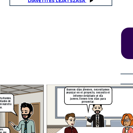
DIAVETÍTÉS LEJÁTSZÁSA
Estoy muy nerviosa
por el informe que
debemos presentar,
es la primera tarea
desde que inicié en
el trabajo.
Ten calma, tres de los primeros
pasos que debes hacer es mirar
desde el balcón, identificar el
desafío adaptativo y regular tu
estrés, para desarrollar las cosas
de la mejor manera, además
tendrás mi ayuda y lo
lograremos, solo confiemos en
nuestro trabajo como equipo
Buenos días jóvenes, necesitamos
Los felicito por el informe,Esta bien detallado y bien elaborado.
avanzar en el proyecto, necesito el
Sigamos trabajando así, la empresa siempre busca contar con el
informe detallado el día
apoyo de todos sus integrantes, procurando que todos
participen, fomentando el liderazgo y armonía como lo han hecho
rta Ramos.
jueves.Tienen tres días para
ustedes .
ntados de
presentar.
en nuestra
a.
Muchas gracias Jefe,
estamos para dar lo
mejor de nosotros,
promoviendo un
mayor liderazgo
adaptativo para el
personal de la
empresa.
Si, me encuentro muy agradecida
de poder trabajar aquí, y de la
as.
buena recibida que me han
ue me
brindado. Sin la ayuda de mis