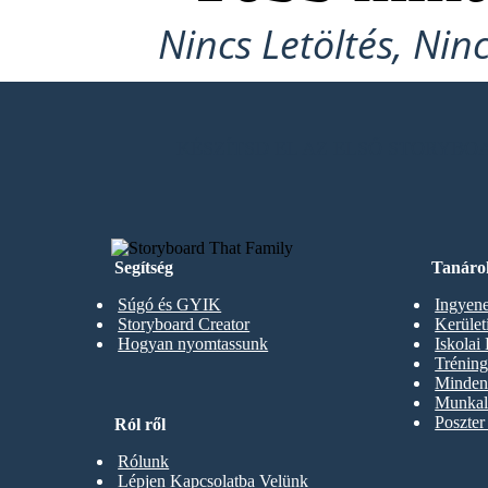
Nincs Letöltés, Nin
KÉSZÍTSD EL AZ ELSŐ STORYB
Segítség
Tanáro
Súgó és GYIK
Ingyene
Storyboard Creator
Kerüle
Hogyan nyomtassunk
Iskolai
Trénin
Minden 
Munkal
Poszter
Ról ről
Rólunk
Lépjen Kapcsolatba Velünk