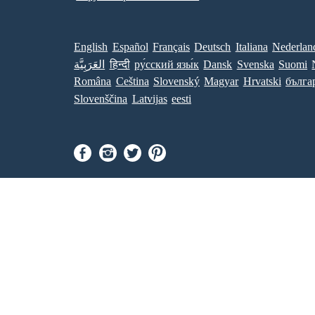
English
Español
Français
Deutsch
Italiana
Nederlan
العَرَبِيَّة
हिन्दी
ру́сский язы́к
Dansk
Svenska
Suomi
Româna
Ceština
Slovenský
Magyar
Hrvatski
бълга
Slovenščina
Latvijas
eesti