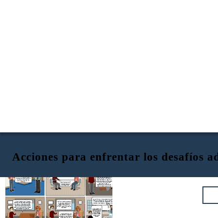
Acciones para enfrentar los desafíos a
Buenos días jóvenes, necesitamos
avanzar en el proyecto, necesito el
informe detallado el día
Estoy muy nerviosa
Buenos días Srta Ramos.
jueves.Tienen tres días para
por el informe que
Estamos encantados de
presentar.
debemos presentar,
poder tenerla en nuestra
es la primera tarea
empresa.
desde que inicié en
el trabajo.
Ten calma, tres de los primeros
Muchas gracias Sr. Casas.
pasos que debes hacer es mirar
Estoy muy contenta de que me
desde el balcón, identificar el
acepten en esta empresa
desafío adaptativo y regular tu
prestigiosa y trabajar con
estrés, para desarrollar las cosas
ustedes..
de la mejor manera, además
Está bien jefe, no se
tendrás mi ayuda y lo
preocupe, nosotros
lograremos, solo confiemos en
nos encargaremos
nuestro trabajo como equipo
Los felicito por el informe,Esta bien detallado y bien elaborado.
Sigamos trabajando así, la empresa siempre busca contar con el
No te preocupes mucho, intenta
Asimismo, intento enfocarme
apoyo de todos sus integrantes, procurando que todos
relajarte y aplicar estas estrategias
y enfrentar el desafío para
participen, fomentando el liderazgo y armonía como lo han hecho
como las de "Mirar desde el balcón",
lograr todo lo que me
ustedes .
me ayuda mucho al momento de
propongo, involucrando a mi
resolver los problemas que pueda
equipo, y obteniendo buenos
tener, ya que me permite ver desde
resultados.
otra perspectiva las cosas.
Muchas gracias Jefe,
estamos para dar lo
mejor de nosotros,
promoviendo un
mayor liderazgo
Muchas gracias por sus
adaptativo para el
consejos Sr. Arteaga, sus
personal de la
palabras me han ayudado a
empresa.
fortalecer mi confianza
Si, me encuentro muy agradecida