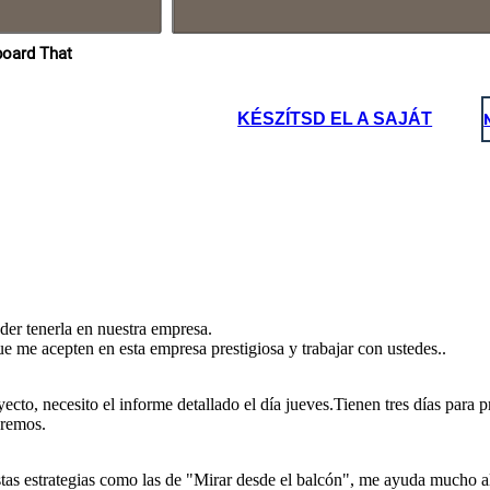
empresa.
Si, me encuentro muy agradecida
de poder trabajar aquí, y de la
buena recibida que me han
brindado. Sin la ayuda de mis
compañeros no podría haber
ropios en Storyboard That
realizado de manera efectiva la
tarea.
KÉSZÍTSD EL A SAJÁT
ado y bien elaborado.
 busca contar con el
urando que todos
nía como lo han hecho
agradecida
, y de la
 me han
a de mis
a haber
ectiva la
er tenerla en nuestra empresa.
 me acepten en esta empresa prestigiosa y trabajar con ustedes..
cto, necesito el informe detallado el día jueves.Tienen tres días para p
aremos.
estas estrategias como las de "Mirar desde el balcón", me ayuda mucho 