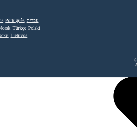
ds
Português
עברית
Norsk
Türkçe
Polski
рски
Lietuvos
©
A