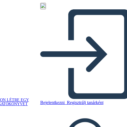
ON LÉTRE EGY
Bejelentkezni
Regisztrálj tanárként
GATÓKÖNYVET