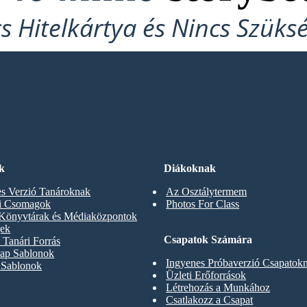
cs Hitelkártya és Nincs Szüks
Kipróbáláshoz!
OARDOMAT
k
Diákoknak
s Verzió Tanároknak
Az Osztálytermem
ti Csomagok
Photos For Class
 Könyvtárak és Médiaközpontok
gek
Csapatok Számára
Tanári Forrás
ap Sablonok
Ingyenes Próbaverzió Csapatok
 Sablonok
Üzleti Erőforrások
Létrehozás a Munkához
Csatlakozz a Csapat