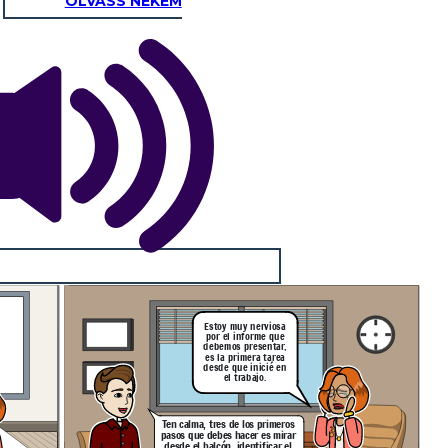
OLVASS NEKEM
Estoy muy nerviosa
por el informe que
debemos presentar,
es la primera tarea
desde que inicié en
el trabajo.
Ten calma, tres de los primeros
pasos que debes hacer es mirar
desde el balcón, identificar el