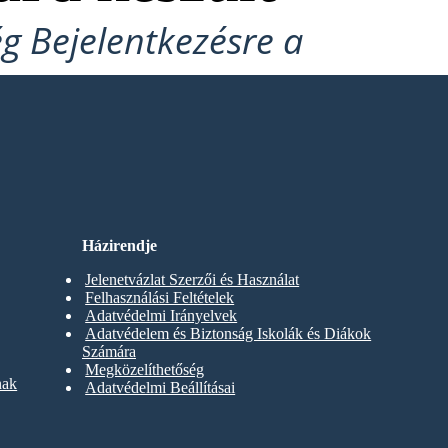
ég Bejelentkezésre a
Házirendje
Jelenetvázlat Szerzői és Használat
Felhasználási Feltételek
Adatvédelmi Irányelvek
Adatvédelem és Biztonság Iskolák és Diákok
Számára
Megközelíthetőség
nak
Adatvédelmi Beállításai