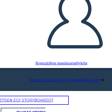
Regisztráljon magánszemélyként
Hozzon Létre egy Forgatókönyvet
ZÍTSEN EGY STORYBOARDOT