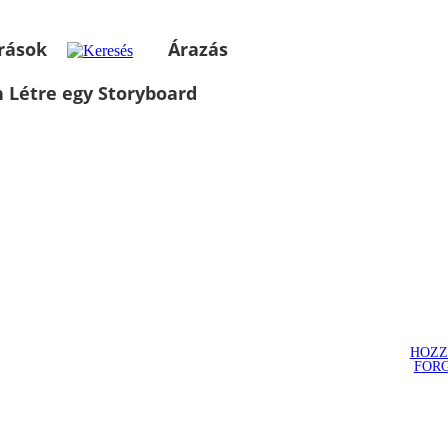
rások
Árazás
 Létre egy Storyboard
HOZZ
FOR