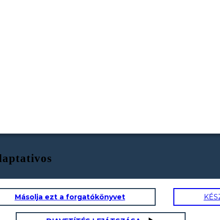
daptativos
Másolja ezt a forgatókönyvet
KÉS