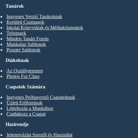
Tanárok
Ingyenes Verzió Tanároknak
Kerületi Csomagok
Iskolai Könyvtárak és Médiaközpontok
Tréningek
Minden Tanári Forrás
Munkalap Sablonok
Poszter Sablonok
Diákoknak
Az Osztálytermem
Photos For Class
Csapatok Számára
Ingyenes Próbaverzió Csapatoknak
Üzleti Erőforrások
Létrehozás a Munkához
Csatlakozz a Csapat
Házirendje
Jelenetvázlat Szerzői és Használat