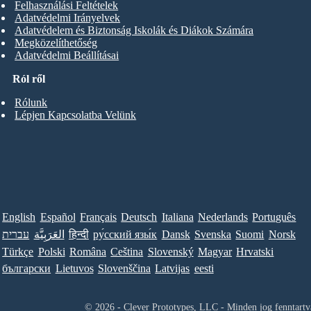
Felhasználási Feltételek
Adatvédelmi Irányelvek
Adatvédelem és Biztonság Iskolák és Diákok Számára
Megközelíthetőség
Adatvédelmi Beállításai
Ról ről
Rólunk
Lépjen Kapcsolatba Velünk
English
Español
Français
Deutsch
Italiana
Nederlands
Português
עברית
العَرَبِيَّة
हिन्दी
ру́сский язы́к
Dansk
Svenska
Suomi
Norsk
Türkçe
Polski
Româna
Ceština
Slovenský
Magyar
Hrvatski
български
Lietuvos
Slovenščina
Latvijas
eesti
© 2026 - Clever Prototypes, LLC - Minden jog fenntartv