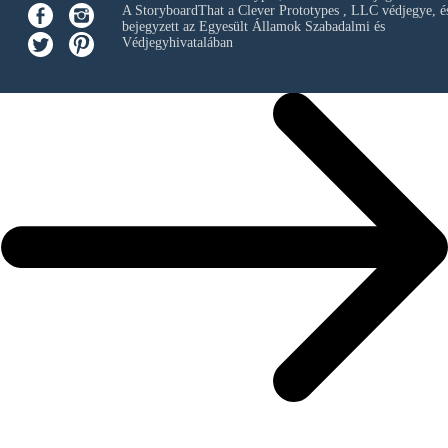
A StoryboardThat a
Clever Prototypes , LLC
védjegye, é
bejegyzett az Egyesült Államok Szabadalmi és
Védjegyhivatalában