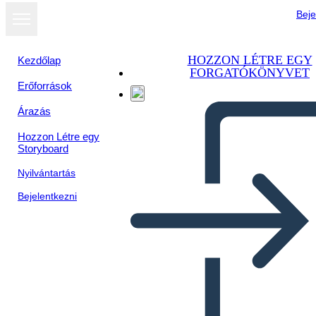
Beje
HOZZON LÉTRE EGY
Kezdőlap
FORGATÓKÖNYVET
Erőforrások
Megtekintés
Árazás
diavetítésként
Hozzon Létre egy
Storyboard
Nyilvántartás
Bejelentkezni