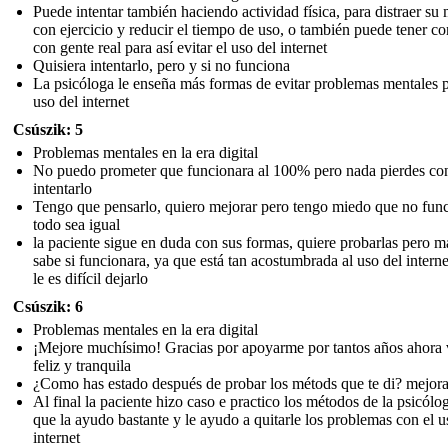
Puede intentar también haciendo actividad física, para distraer su
con ejercicio y reducir el tiempo de uso, o también puede tener c
con gente real para así evitar el uso del internet
Quisiera intentarlo, pero y si no funciona
La psicóloga le enseña más formas de evitar problemas mentales p
uso del internet
Csúszik: 5
Problemas mentales en la era digital
No puedo prometer que funcionara al 100% pero nada pierdes co
intentarlo
Tengo que pensarlo, quiero mejorar pero tengo miedo que no fun
todo sea igual
la paciente sigue en duda con sus formas, quiere probarlas pero m
sabe si funcionara, ya que está tan acostumbrada al uso del intern
le es difícil dejarlo
Csúszik: 6
Problemas mentales en la era digital
¡Mejore muchísimo! Gracias por apoyarme por tantos años ahora 
feliz y tranquila
¿Como has estado después de probar los métods que te di? mejora
Al final la paciente hizo caso e practico los métodos de la psicólog
que la ayudo bastante y le ayudo a quitarle los problemas con el u
internet