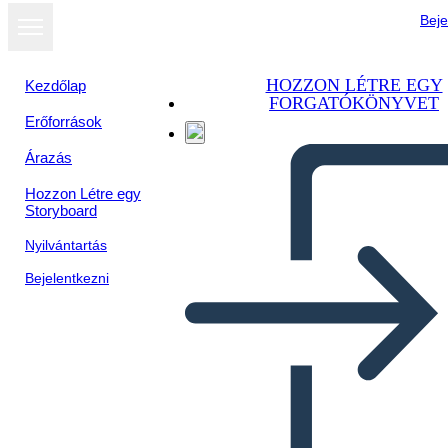
Beje
HOZZON LÉTRE EGY
Kezdőlap
FORGATÓKÖNYVET
Erőforrások
Megtekintés
Árazás
diavetítésként
Hozzon Létre egy
Storyboard
Nyilvántartás
Bejelentkezni