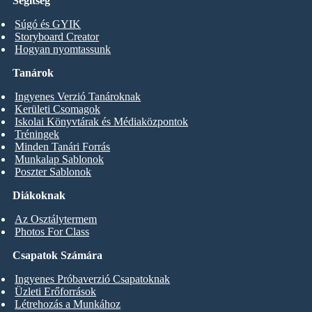
Segítség
Súgó és GYIK
Storyboard Creator
Hogyan nyomtassunk
Tanárok
Ingyenes Verzió Tanároknak
Kerületi Csomagok
Iskolai Könyvtárak és Médiaközpontok
Tréningek
Minden Tanári Forrás
Munkalap Sablonok
Poszter Sablonok
Diákoknak
Az Osztálytermem
Photos For Class
Csapatok Számára
Ingyenes Próbaverzió Csapatoknak
Üzleti Erőforrások
Létrehozás a Munkához