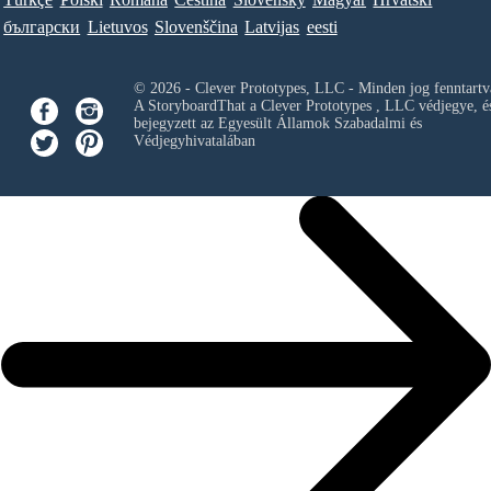
български
Lietuvos
Slovenščina
Latvijas
eesti
© 2026 - Clever Prototypes, LLC - Minden jog fenntartv
A StoryboardThat a
Clever Prototypes , LLC
védjegye, é
bejegyzett az Egyesült Államok Szabadalmi és
Védjegyhivatalában