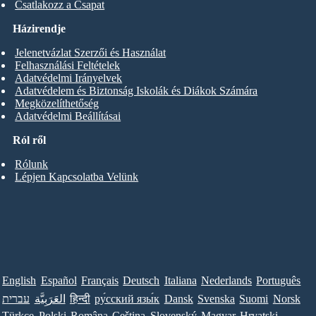
Csatlakozz a Csapat
Házirendje
Jelenetvázlat Szerzői és Használat
Felhasználási Feltételek
Adatvédelmi Irányelvek
Adatvédelem és Biztonság Iskolák és Diákok Számára
Megközelíthetőség
Adatvédelmi Beállításai
Ról ről
Rólunk
Lépjen Kapcsolatba Velünk
English
Español
Français
Deutsch
Italiana
Nederlands
Português
עברית
العَرَبِيَّة
हिन्दी
ру́сский язы́к
Dansk
Svenska
Suomi
Norsk
Türkçe
Polski
Româna
Ceština
Slovenský
Magyar
Hrvatski