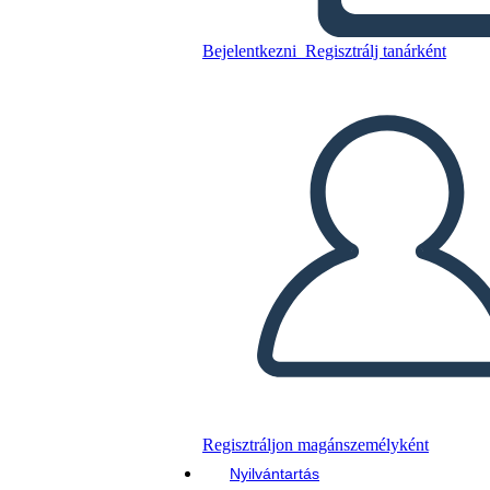
Untitled Storyboard
Bejelentkezni
Regisztrálj tanárként
Másolja ezt a forgatókönyvet
KÉSZÍTSEN EGY STORYBOARDOT
DIAVETÍTÉS LEJÁTSZÁSA
OLVASS NEKEM
Regisztráljon magánszemélyként
Nyilvántartás