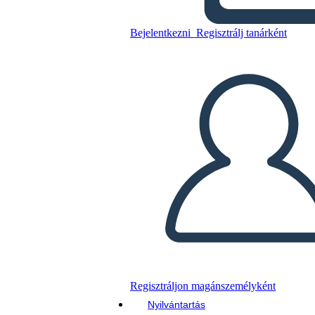
Bejelentkezni
Regisztrálj tanárként
Másolja ezt a forgatókönyvet
KÉSZÍTSEN EGY STORYBOARDOT
DIAVETÍTÉS LEJÁTSZÁSA
OLVASS NEKEM
Regisztráljon magánszemélyként
Nyilvántartás