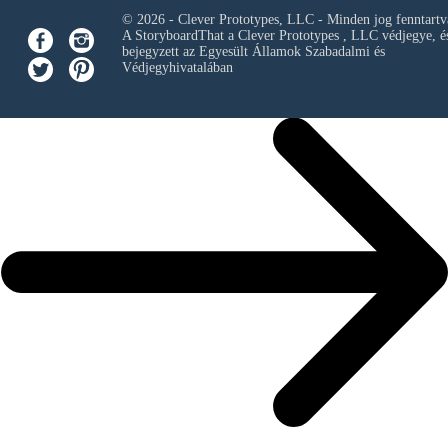
© 2026 - Clever Prototypes, LLC - Minden jog fenntartv
A StoryboardThat a
Clever Prototypes , LLC
védjegye, é
bejegyzett az Egyesült Államok Szabadalmi és
Védjegyhivatalában