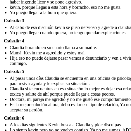
haber ingerido licor y se pone agresivo.
kevin, porque llegas a esta hora y borracho, eso no me gusta.
Yo puego llegar a la hora que quiera.
Csúszik: 3
Al cabo de esa discuión kevin se puso nervioso y agrede a claudia
Yo puego llegar cuando quiera, no tengo que dar explicaciones.
Csúszik: 4
Claudia llorando en su cuarto llama a su madre.
Mamá, Kevin me a agredido y estoy mal.
Hija eso no puede dejarse pasar vamos a denunciarlo y ven a vivi
conmigo.
Csúszik: 5
Al pasar unos días Claudia se encuentra en una oficina de psicolo
para resivir ayuda y le explica su situación..
Claudia si te encuentras en esa situación lo mejor es dejar esa rela
toxica y salirte de ahí porque puede llegar a cosas peores.
Doctora, mi pareja me agredió y no me gustó ese comportamiento
Es la mejor solución ahora, debo evitar ese tipo de relación, Ya n
aceptar su perdón.
Csúszik: 6
A los días siguientes Kevin busca a Claudia y pide disculpas.
Lo siento kevin pero yo no vuelvo contigo. Ya no me sumas. AD