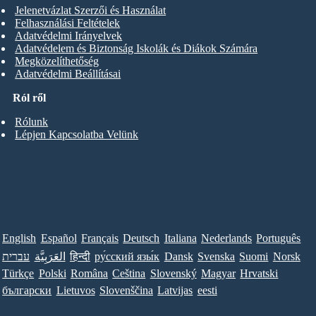
Jelenetvázlat Szerzői és Használat
Felhasználási Feltételek
Adatvédelmi Irányelvek
Adatvédelem és Biztonság Iskolák és Diákok Számára
Megközelíthetőség
Adatvédelmi Beállításai
Ról ről
Rólunk
Lépjen Kapcsolatba Velünk
English
Español
Français
Deutsch
Italiana
Nederlands
Português
עברית
العَرَبِيَّة
हिन्दी
ру́сский язы́к
Dansk
Svenska
Suomi
Norsk
Türkçe
Polski
Româna
Ceština
Slovenský
Magyar
Hrvatski
български
Lietuvos
Slovenščina
Latvijas
eesti