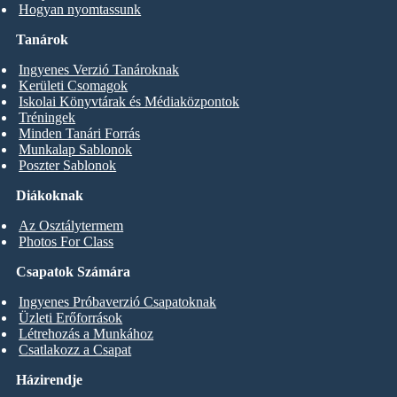
Hogyan nyomtassunk
Tanárok
Ingyenes Verzió Tanároknak
Kerületi Csomagok
Iskolai Könyvtárak és Médiaközpontok
Tréningek
Minden Tanári Forrás
Munkalap Sablonok
Poszter Sablonok
Diákoknak
Az Osztálytermem
Photos For Class
Csapatok Számára
Ingyenes Próbaverzió Csapatoknak
Üzleti Erőforrások
Létrehozás a Munkához
Csatlakozz a Csapat
Házirendje