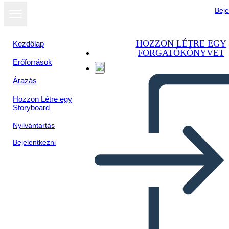
Beje
HOZZON LÉTRE EGY
Kezdőlap
FORGATÓKÖNYVET
Erőforrások
Megtekintés
Árazás
diavetítésként
Hozzon Létre egy
Storyboard
Nyilvántartás
Bejelentkezni
comflicto de una pareja