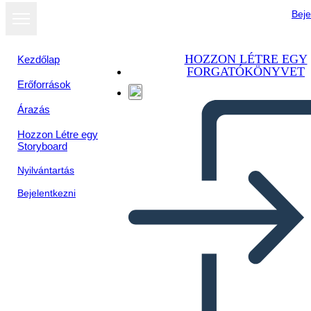
Beje
HOZZON LÉTRE EGY
Kezdőlap
FORGATÓKÖNYVET
Erőforrások
Megtekintés
Árazás
diavetítésként
Hozzon Létre egy
Storyboard
Nyilvántartás
Bejelentkezni
Untitled Storyboard