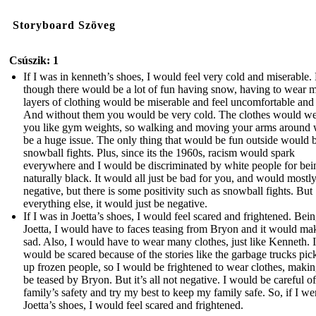
Storyboard Szöveg
Csúszik: 1
If I was in kenneth’s shoes, I would feel very cold and miserable.
though there would be a lot of fun having snow, having to wear 
layers of clothing would be miserable and feel uncomfortable and 
And without them you would be very cold. The clothes would w
you like gym weights, so walking and moving your arms around
be a huge issue. The only thing that would be fun outside would 
snowball fights. Plus, since its the 1960s, racism would spark
everywhere and I would be discriminated by white people for bei
naturally black. It would all just be bad for you, and would mostl
negative, but there is some positivity such as snowball fights. But
everything else, it would just be negative.
If I was in Joetta’s shoes, I would feel scared and frightened. Bein
Joetta, I would have to faces teasing from Bryon and it would m
sad. Also, I would have to wear many clothes, just like Kenneth. I
would be scared because of the stories like the garbage trucks pic
up frozen people, so I would be frightened to wear clothes, maki
be teased by Bryon. But it’s all not negative. I would be careful o
family’s safety and try my best to keep my family safe. So, if I we
Joetta’s shoes, I would feel scared and frightened.