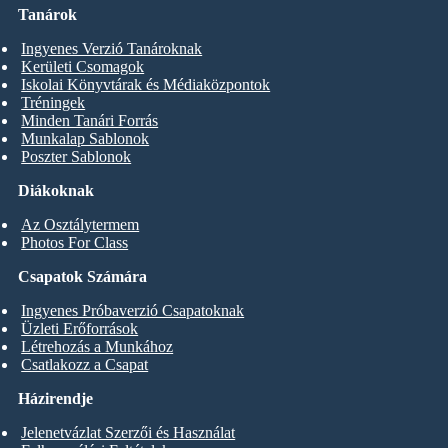
Tanárok
Ingyenes Verzió Tanároknak
Kerületi Csomagok
Iskolai Könyvtárak és Médiaközpontok
Tréningek
Minden Tanári Forrás
Munkalap Sablonok
Poszter Sablonok
Diákoknak
Az Osztálytermem
Photos For Class
Csapatok Számára
Ingyenes Próbaverzió Csapatoknak
Üzleti Erőforrások
Létrehozás a Munkához
Csatlakozz a Csapat
Házirendje
Jelenetvázlat Szerzői és Használat