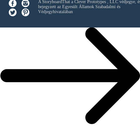
A StoryboardThat a
Clever Prototypes , LLC
védjegye, é
bejegyzett az Egyesült Államok Szabadalmi és
Védjegyhivatalában