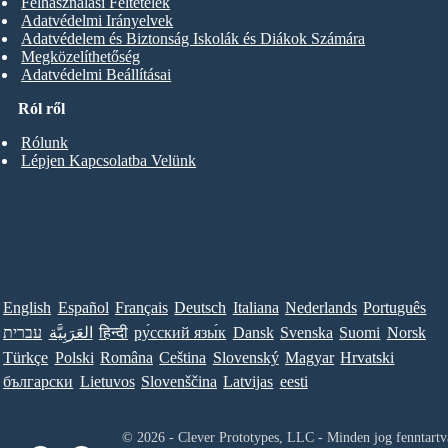
Felhasználási Feltételek
Adatvédelmi Irányelvek
Adatvédelem és Biztonság Iskolák és Diákok Számára
Megközelíthetőség
Adatvédelmi Beállításai
Ról ről
Rólunk
Lépjen Kapcsolatba Velünk
English
Español
Français
Deutsch
Italiana
Nederlands
Português
עברית
العَرَبِيَّة
हिन्दी
ру́сский язы́к
Dansk
Svenska
Suomi
Norsk
Türkçe
Polski
Româna
Ceština
Slovenský
Magyar
Hrvatski
български
Lietuvos
Slovenščina
Latvijas
eesti
© 2026 - Clever Prototypes, LLC - Minden jog fenntartv