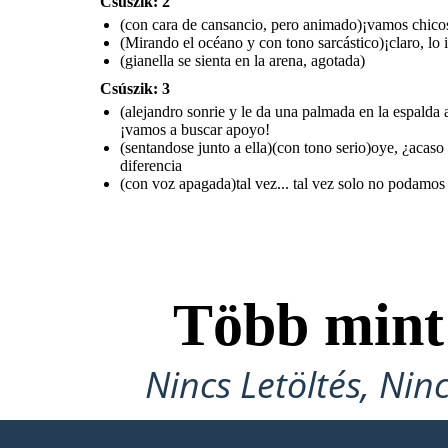
Csúszik: 2
(con cara de cansancio, pero animado)¡vamos chicos
(Mirando el océano y con tono sarcástico)¡claro, lo
(gianella se sienta en la arena, agotada)
Csúszik: 3
(alejandro sonrie y le da una palmada en la espalda 
¡vamos a buscar apoyo!
(sentandose junto a ella)(con tono serio)oye, ¿acas
diferencia
(con voz apagada)tal vez... tal vez solo no podamos 
Több min
Nincs Letöltés, Nin