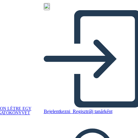
ON LÉTRE EGY
Bejelentkezni
Regisztrálj tanárként
GATÓKÖNYVET