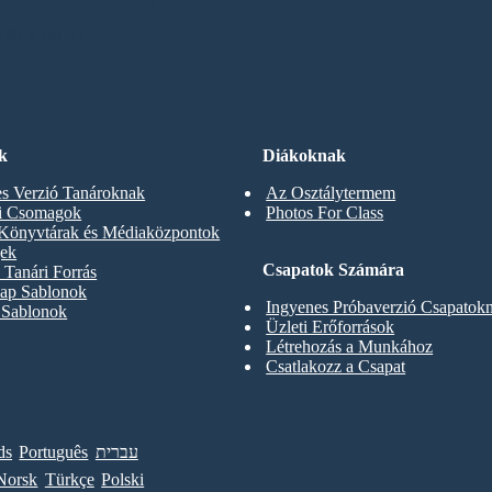
OARDOMAT
k
Diákoknak
s Verzió Tanároknak
Az Osztálytermem
ti Csomagok
Photos For Class
 Könyvtárak és Médiaközpontok
gek
Csapatok Számára
Tanári Forrás
ap Sablonok
Ingyenes Próbaverzió Csapatok
 Sablonok
Üzleti Erőforrások
Létrehozás a Munkához
Csatlakozz a Csapat
ds
Português
עברית
Norsk
Türkçe
Polski