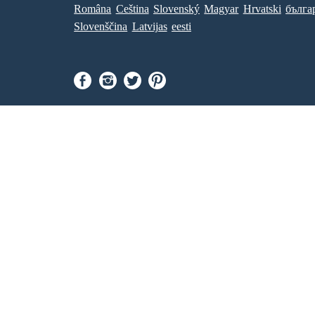
Româna
Ceština
Slovenský
Magyar
Hrvatski
бълга
Slovenščina
Latvijas
eesti