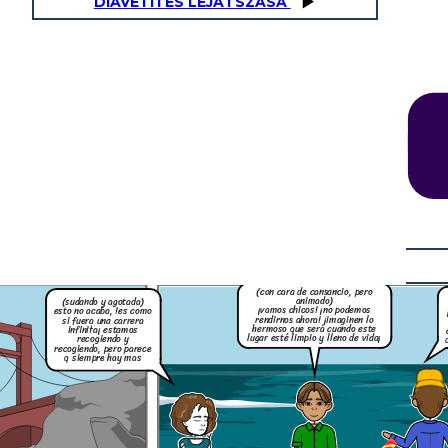
DIAVETÍTÉS LEJÁTSZÁSA
(alejandro sonrie y le da una palmada en
(Mirando el océano y con tono
la espalda a gianella) ¡no te rindas,
sarcástico)
gianella! si tres personas pueden lograr
¡claro, lo imagino! pero esto es
algo grande, imagina lo que podriamos
como querer vaciar un océano
hacer si juntamos a mas ¡vamos a buscar
con una cuchara. ya ni sé si me
apoyo!
da risa o me dan ganas de llorar
(sentandose junto a ella)
(con tono serio)
(gianella se sienta
oye, ¿acaso te acuerdas de cómo nos
en la arena,
conocimos? todo comenzó con una idea,
agotada)
con algo pequeño, y mira, ¡estamos aquí,
tratando de hacer la diferencia
(con voz apagada)
tal vez... tal vez solo no
podamos hacerlo. no somos
suficientes. no podemos cambiar
todo esto con solo tres personas
¡es tan frustrante!
a una palmada en
¡no te rindas,
as pueden lograr
 que podriamos
(con cara de cansancio, pero
 ¡vamos a buscar
animado)
(sudando y agotada)
¡vamos chicos! ¡no podemos
esto no acaba, !es como
dose junto a ella)
rendirnos ahora! ¡imaginen lo
si fuera una carrera
n tono serio)
hermoso que será cuando este
infinita¡ estamos
e acuerdas de cómo nos
lugar esté limpio y lleno de vida¡
o comenzó con una idea,
recogiendo y
o, y mira, ¡estamos aquí,
recogiendo, pero parece
e hacer la diferencia
q siempre hay mas