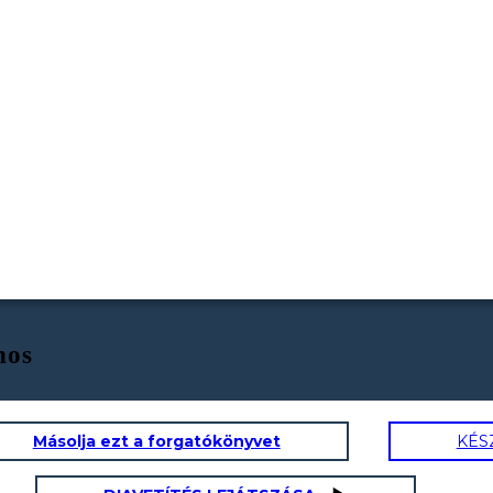
nos
Másolja ezt a forgatókönyvet
KÉS