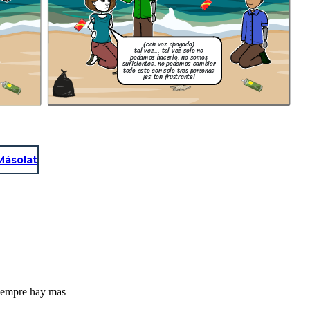
(con voz apagada)
tal vez... tal vez solo no
podamos hacerlo. no somos
suficientes. no podemos cambiar
todo esto con solo tres personas
¡es tan frustrante!
Másolat
siempre hay mas