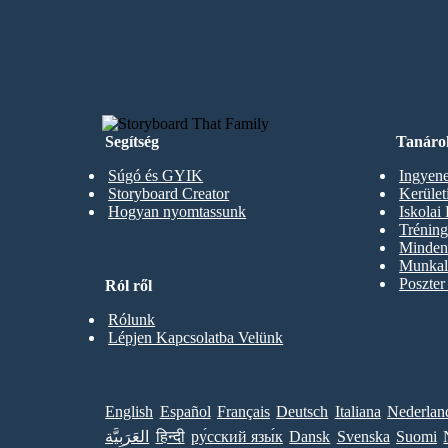
KÉSZÍTSD EL AZ ELSŐ STORYB
Segítség
Tanáro
Súgó és GYIK
Ingyene
Storyboard Creator
Kerüle
Hogyan nyomtassunk
Iskolai
Trénin
Minden 
Munkal
Poszter
Ról ről
Rólunk
Lépjen Kapcsolatba Velünk
English
Español
Français
Deutsch
Italiana
Nederlan
العَرَبِيَّة
हिन्दी
ру́сский язы́к
Dansk
Svenska
Suomi