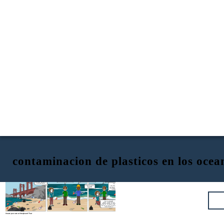
contaminacion de plasticos en los ocea
(alejandro sonrie y le da una palmada en
(con cara de cansancio, pero
(Mirando el océano y con tono
la espalda a gianella) ¡no te rindas,
animado)
(sudando y agotada)
sarcástico)
gianella! si tres personas pueden lograr
¡vamos chicos! ¡no podemos
esto no acaba, !es como
¡claro, lo imagino! pero esto es
algo grande, imagina lo que podriamos
rendirnos ahora! ¡imaginen lo
si fuera una carrera
como querer vaciar un océano
hacer si juntamos a mas ¡vamos a buscar
hermoso que será cuando este
infinita¡ estamos
con una cuchara. ya ni sé si me
apoyo!
lugar esté limpio y lleno de vida¡
recogiendo y
da risa o me dan ganas de llorar
recogiendo, pero parece
q siempre hay mas
(sentandose junto a ella)
(con tono serio)
(gianella se sienta
oye, ¿acaso te acuerdas de cómo nos
en la arena,
conocimos? todo comenzó con una idea,
agotada)
con algo pequeño, y mira, ¡estamos aquí,
tratando de hacer la diferencia
(con voz apagada)
tal vez... tal vez solo no
podamos hacerlo. no somos
suficientes. no podemos cambiar
todo esto con solo tres personas
¡es tan frustrante!
Create your own at Storyboard That