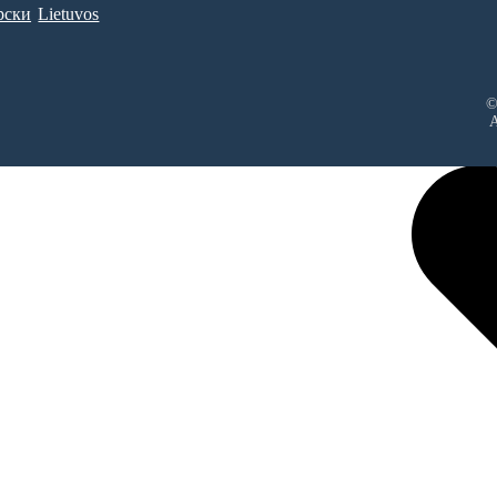
рски
Lietuvos
©
A