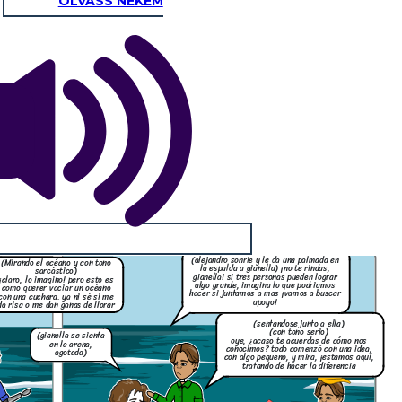
OLVASS NEKEM
(alejandro sonrie y le da una palmada en
(Mirando el océano y con tono
la espalda a gianella) ¡no te rindas,
sarcástico)
gianella! si tres personas pueden lograr
¡claro, lo imagino! pero esto es
algo grande, imagina lo que podriamos
como querer vaciar un océano
hacer si juntamos a mas ¡vamos a buscar
con una cuchara. ya ni sé si me
apoyo!
da risa o me dan ganas de llorar
(sentandose junto a ella)
(con tono serio)
(gianella se sienta
oye, ¿acaso te acuerdas de cómo nos
en la arena,
conocimos? todo comenzó con una idea,
agotada)
con algo pequeño, y mira, ¡estamos aquí,
tratando de hacer la diferencia