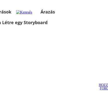
rások
Árazás
 Létre egy Storyboard
HOZZ
FOR