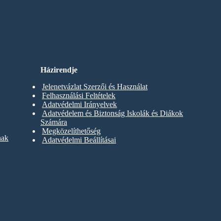
Házirendje
Jelenetvázlat Szerzői és Használat
Felhasználási Feltételek
Adatvédelmi Irányelvek
Adatvédelem és Biztonság Iskolák és Diákok
Számára
Megközelíthetőség
nak
Adatvédelmi Beállításai