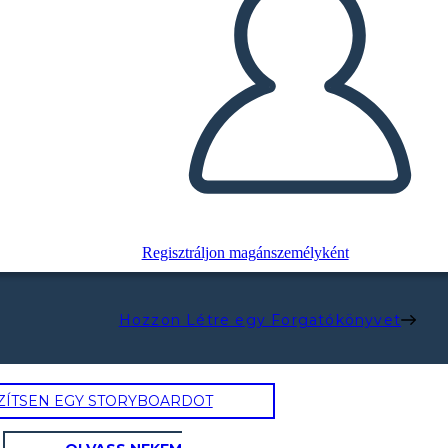
Regisztráljon magánszemélyként
Hozzon Létre egy Forgatókönyvet
ZÍTSEN EGY STORYBOARDOT