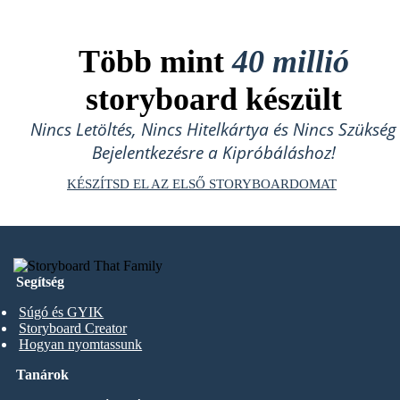
Több mint
40 millió
storyboard készült
Nincs Letöltés, Nincs Hitelkártya és Nincs Szükség
Bejelentkezésre a Kipróbáláshoz!
KÉSZÍTSD EL AZ ELSŐ STORYBOARDOMAT
Segítség
Súgó és GYIK
Storyboard Creator
Hogyan nyomtassunk
Tanárok