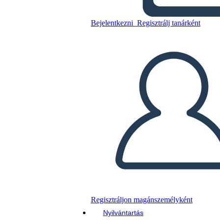
de Pandora
Bejelentkezni
Regisztrálj tanárként
Másolja ezt a forgatókönyvet
KÉSZÍTSEN EGY STORYBOARDOT
DIAVETÍTÉS LEJÁTSZÁSA
OLVASS NEKEM
Regisztráljon magánszemélyként
Nyilvántartás