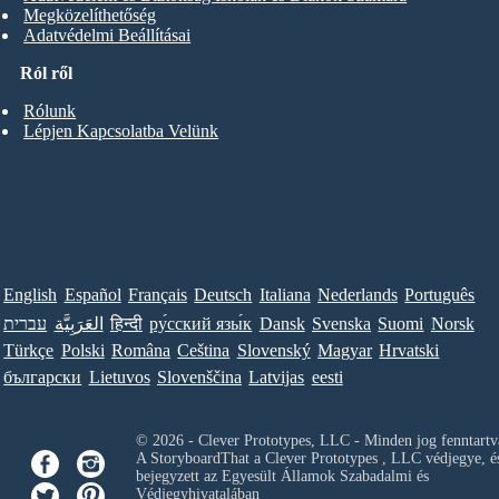
Megközelíthetőség
Adatvédelmi Beállításai
Ról ről
Rólunk
Lépjen Kapcsolatba Velünk
English
Español
Français
Deutsch
Italiana
Nederlands
Português
עברית
العَرَبِيَّة
हिन्दी
ру́сский язы́к
Dansk
Svenska
Suomi
Norsk
Türkçe
Polski
Româna
Ceština
Slovenský
Magyar
Hrvatski
български
Lietuvos
Slovenščina
Latvijas
eesti
© 2026 - Clever Prototypes, LLC - Minden jog fenntartv
A StoryboardThat a
Clever Prototypes , LLC
védjegye, é
bejegyzett az Egyesült Államok Szabadalmi és
Védjegyhivatalában