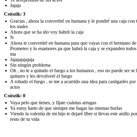
Jajaja
Csúszik: 3
Gracias , ahora la convertiré en humana y le pondré una caja con 
los males
Ahora que se ha ido voy habrír la caja
N
Ahora te convertiré en humana para que vayas con el hermano de
Prometeo y lo enamores pa que habrá la caja y se expanden todos
ma
Jajajajajajaja
Sin ningún problema
Oh , no le a quitado el fuego a los humanos , eso no puede ser se 
quitares y les devolveré el fuego
A robado el fuego , se me a acurrido una idea para castigarles por
actos
Csúszik: 0
Vaya pelo que tienes, y fíjate cuántas arrugas
Ya estoy harto de que siempre me hagas las mismas burlas
Viendo la valentía de mi hijo te dejaré libre si llevas este anillo por
resto de tu vida