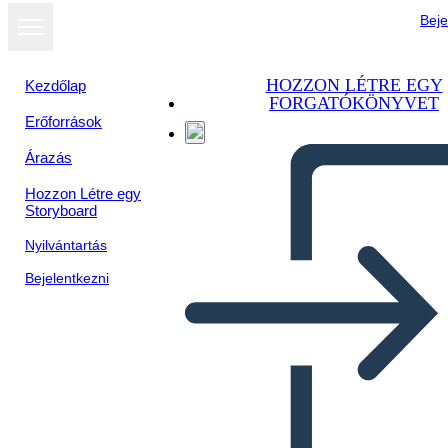
Beje
HOZZON LÉTRE EGY
Kezdőlap
FORGATÓKÖNYVET
Erőforrások
Megtekintés
Árazás
diavetítésként
Hozzon Létre egy
Storyboard
Nyilvántartás
Bejelentkezni
El mito de Prometeo y la caja