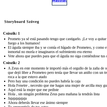
Másolat
Storyboard Szöveg
Csúszik: 1
Prometo ya sé está pasando tengo que castigarlo. ¡Le voy a quitar 
fuego a los humanos!
El águila siempre iba y se comía el hígado de Prometeo, y como e
inmortal no moría e imaginaros el sufrimiento era eterno
Vete ahora que puedes para que el águila no siga comiéndose tus 
Csúszik: 2
A Zeus en este momento le importó más el orgullo de la zaña de s
que dejó libre a Prometeo pero tenía que llevar un aniño con un t
roca a la que estuvo atado
Pero hay una condición no puedes habría la caja
Hola Fenetre , necesito que me hagas una mujer de arcilla muy g
Aquí está la mujer que me pediste
Hola , sin ningún problema Zeus para mañana la tendrás lista
Jajajajajajaja
Ahora deberás llevar ese ánimo siempre
Te arrepentirás de tus actos