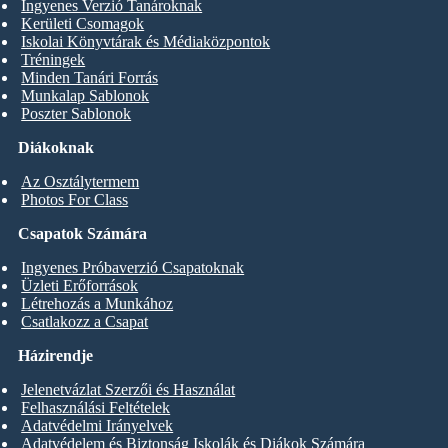
Ingyenes Verzió Tanároknak
Kerületi Csomagok
Iskolai Könyvtárak és Médiaközpontok
Tréningek
Minden Tanári Forrás
Munkalap Sablonok
Poszter Sablonok
Diákoknak
Az Osztálytermem
Photos For Class
Csapatok Számára
Ingyenes Próbaverzió Csapatoknak
Üzleti Erőforrások
Létrehozás a Munkához
Csatlakozz a Csapat
Házirendje
Jelenetvázlat Szerzői és Használat
Felhasználási Feltételek
Adatvédelmi Irányelvek
Adatvédelem és Biztonság Iskolák és Diákok Számára